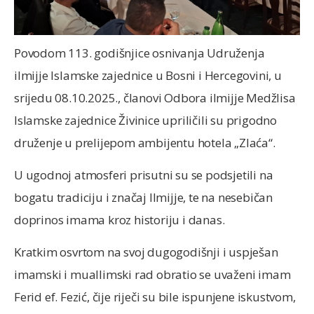
Povodom 113. godišnjice osnivanja Udruženja
ilmijje Islamske zajednice u Bosni i Hercegovini, u
srijedu 08.10.2025., članovi Odbora ilmijje Medžlisa
Islamske zajednice Živinice upriličili su prigodno
druženje u prelijepom ambijentu hotela „Zlaća“.
U ugodnoj atmosferi prisutni su se podsjetili na
bogatu tradiciju i značaj Ilmijje, te na nesebičan
doprinos imama kroz historiju i danas.
Kratkim osvrtom na svoj dugogodišnji i uspješan
imamski i muallimski rad obratio se uvaženi imam
Ferid ef. Fezić, čije riječi su bile ispunjene iskustvom,