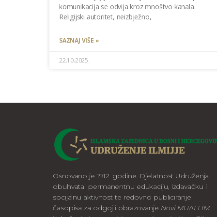
komunikacija se odvija kroz mnoštvo kanala.
Religijski autoritet, neizbježno,
SAZNAJ VIŠE »
22.10.2025.
Osnovano je 1912. godine. Djelatnost Udruženja
obuhvata permanentnu edukaciju, izdavačku i
socijalnu aktivnost te redovno publiciranje
časopisa za odgoj i obrazovanje
Novi MUALLIM
.