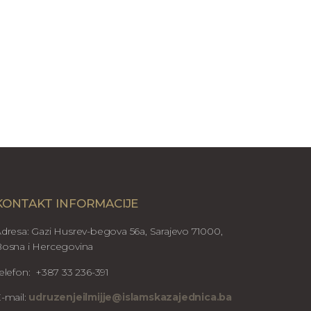
KONTAKT INFORMACIJE
dresa: Gazi Husrev-begova 56a, Sarajevo 71000,
osna i Hercegovina
elefon: +387 33 236-391
-mail:
udruzenjeilmijje@islamskazajednica.ba