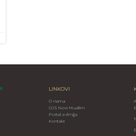
LINKOVI
O nama
A
OJS Novi Muallim
B
Portal e-ilmijja
T
Kontakt
E