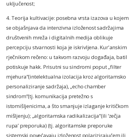
uključenost;
4. Teorija kultivacije: posebna vrsta izazova u kojem
se objašnjava da intenzivna izloženost sadržajima
društvenih mreža i digitalnih medija oblikuje
percepciju stvarnosti koja je iskrivljena. Kur'anskim
rječnikom rečeno: u takvom razvoju događaja, batil
potiskuje hakk. Prisutni su sindromi poput „filter
mjehura“(intelektualna izolacija kroz algoritamsko
personaliziranje sadržaja), „echo chamber
sindrom“(tj. komunikacija pretežno s
istomišljenicima, a što smanjuje izlaganje kritičkom
mišljenju); „algoritamska radikalizacija“(ili ‘zečja
rupa’ preporuka) (tj. algoritamske preporuke
sistemski povećavaju izloženost polarizirajućem ili