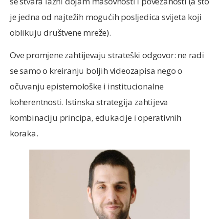
se stvara lažni dojam masovnosti i povezanosti (a što
je jedna od najtežih mogućih posljedica svijeta koji
oblikuju društvene mreže).
Ove promjene zahtijevaju strateški odgovor: ne radi
se samo o kreiranju boljih videozapisa nego o
očuvanju epistemološke i institucionalne
koherentnosti. Istinska strategija zahtijeva
kombinaciju principa, edukacije i operativnih
koraka.