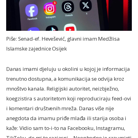
Piše: Senad-ef. Hevešević, glavni imam Medžlisa
Islamske zajednice Osijek
Danas imami djeluju u okolini u kojoj je informacija
trenutno dostupna, a komunikacija se odvija kroz
mnoštvo kanala. Religijski autoritet, neizbježno,
koegzistira s autoritetom koji reproduciraju feed-ovi
i komentari društvenih mreža. Danas više nije
anegdota da imamu priđe mlađa ili starija osoba i
kaže: Vidio sam to-i-to na Facebooku, Instagramu,
TikToku, de mi to razjasni… Neophodno je razumjeti