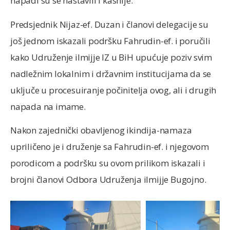
napadi su se nastavili i kasnije.
Predsjednik Nijaz-ef. Duzan i članovi delegacije su
još jednom iskazali podršku Fahrudin-ef. i poručili
kako Udruženje ilmijje IZ u BiH upućuje poziv svim
nadležnim lokalnim i državnim institucijama da se
uključe u procesuiranje počinitelja ovog, ali i drugih
napada na imame.
Nakon zajednički obavljenog ikindija-namaza
upriličeno je i druženje sa Fahrudin-ef. i njegovom
porodicom a podršku su ovom prilikom iskazali i
brojni članovi Odbora Udruženja ilmijje Bugojno.