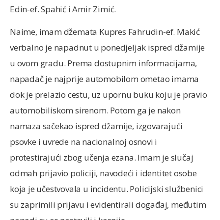
Edin-ef. Spahić i Amir Zimić.
Naime, imam džemata Kupres Fahrudin-ef. Makić
verbalno je napadnut u ponedjeljak ispred džamije
u ovom gradu. Prema dostupnim informacijama,
napadač je najprije automobilom ometao imama
dok je prelazio cestu, uz upornu buku koju je pravio
automobiliskom sirenom. Potom ga je nakon
namaza sačekao ispred džamije, izgovarajući
psovke i uvrede na nacionalnoj osnovi i
protestirajući zbog učenja ezana. Imam je slučaj
odmah prijavio policiji, navodeći i identitet osobe
koja je učestvovala u incidentu. Policijski službenici
su zaprimili prijavu i evidentirali događaj, međutim