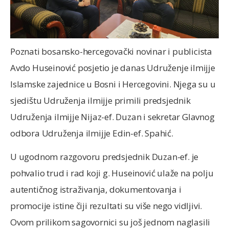
Poznati bosansko-hercegovački novinar i publicista
Avdo Huseinović posjetio je danas Udruženje ilmijje
Islamske zajednice u Bosni i Hercegovini. Njega su u
sjedištu Udruženja ilmijje primili predsjednik
Udruženja ilmijje Nijaz-ef. Duzan i sekretar Glavnog
odbora Udruženja ilmijje Edin-ef. Spahić.
U ugodnom razgovoru predsjednik Duzan-ef. je
pohvalio trud i rad koji g. Huseinović ulaže na polju
autentičnog istraživanja, dokumentovanja i
promocije istine čiji rezultati su više nego vidljivi.
Ovom prilikom sagovornici su još jednom naglasili