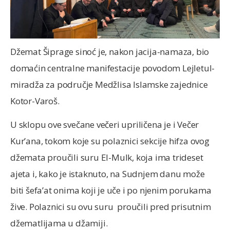
Džemat Šiprage sinoć je, nakon jacija-namaza, bio
domaćin centralne manifestacije povodom Lejletul-
miradža za područje Medžlisa Islamske zajednice
Kotor-Varoš.
U sklopu ove svečane večeri upriličena je i Večer
Kur’ana, tokom koje su polaznici sekcije hifza ovog
džemata proučili suru El-Mulk, koja ima trideset
ajeta i, kako je istaknuto, na Sudnjem danu može
biti šefa’at onima koji je uče i po njenim porukama
žive. Polaznici su ovu suru proučili pred prisutnim
džematlijama u džamiji.