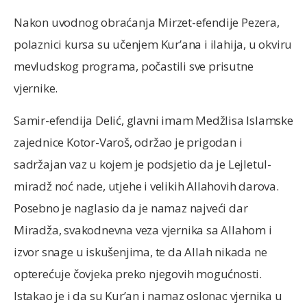
Nakon uvodnog obraćanja Mirzet-efendije Pezera,
polaznici kursa su učenjem Kur’ana i ilahija, u okviru
mevludskog programa, počastili sve prisutne
vjernike.
Samir-efendija Delić, glavni imam Medžlisa Islamske
zajednice Kotor-Varoš, održao je prigodan i
sadržajan vaz u kojem je podsjetio da je Lejletul-
miradž noć nade, utjehe i velikih Allahovih darova.
Posebno je naglasio da je namaz najveći dar
Miradža, svakodnevna veza vjernika sa Allahom i
izvor snage u iskušenjima, te da Allah nikada ne
opterećuje čovjeka preko njegovih mogućnosti.
Istakao je i da su Kur’an i namaz oslonac vjernika u