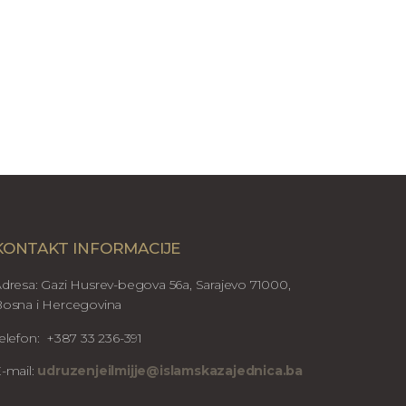
KONTAKT INFORMACIJE
dresa: Gazi Husrev-begova 56a, Sarajevo 71000,
osna i Hercegovina
elefon: +387 33 236-391
-mail:
udruzenjeilmijje@islamskazajednica.ba