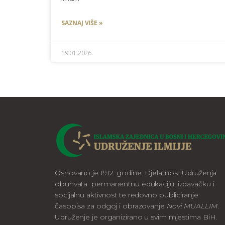
SAZNAJ VIŠE »
19.01.2026.
Osnovano je 1912. godine. Djelatnost Udruženja
obuhvata permanentnu edukaciju, izdavačku i
socijalnu aktivnost te redovno publiciranje
časopisa za odgoj i obrazovanje
Novi MUALLIM
.
Udruženje je organizirano u svim mjestima BiH.