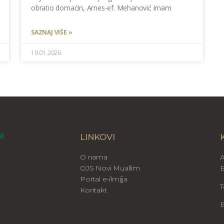
obratio domaćin, Arnes-ef. Mehanović imam
SAZNAJ VIŠE »
19.01.2026.
LINKOVI
O nama
A
OJS Novi Muallim
B
Portal e-ilmijja
T
Kontakt
E