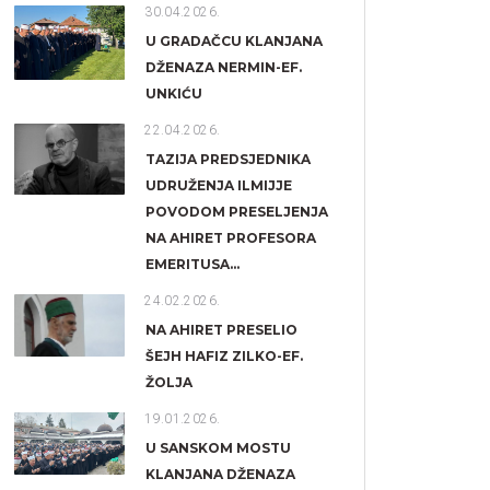
30.04.2026.
U GRADAČCU KLANJANA
DŽENAZA NERMIN-EF.
UNKIĆU
22.04.2026.
TAZIJA PREDSJEDNIKA
UDRUŽENJA ILMIJJE
POVODOM PRESELJENJA
NA AHIRET PROFESORA
EMERITUSA...
24.02.2026.
NA AHIRET PRESELIO
ŠEJH HAFIZ ZILKO-EF.
ŽOLJA
19.01.2026.
U SANSKOM MOSTU
KLANJANA DŽENAZA