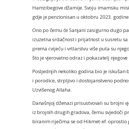
Hamzibegove džamije. Svoju imamsku misij
gdje je penzionisan u oktobru 2023. godine
Ono po čemu će Sanjani zasigurno dugo pamti
izuzetna srdačnost i prijatnost u susretu s
prema cvijeću i vrtlarstvu više puta su njego
što je vjerovatno odraz i pokazatelj njegove
Posljednjih nekoliko godina bio je iskušan 
i porodice, strpljivo i dostojanstveno podn
Uzvišenog Allaha.
Današnjoj dženazi prisustvovali su brojni vje
iz brojnih drugih gradova, čemu svjedoči 
biranim riječima se od Hikmet-ef. oprostio