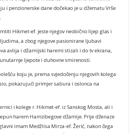
u i penzionerske dane dočekao je u džematu Vrše
.
ti Hikmet-ef. jeste njegov neobično lijep glas i
a ljudima, a zbog njegove pasionirane ljubavi
va avlija i džamijski haremi stizali i do tv ekrana,
 unutarnje ljepote i duhovne smirenosti.
bolešću koju je, prema svjedočenju njegovih kolega
osio, pokazujući primjer sabura i oslonca na
rnici i kolege r. Hikmet-ef. iz Sanskog Mosta, ali i
prepun harem Hamzibegove džamije. Prije dženaze
 glavni imam Medžlisa Mirza-ef. Žerić, nakon čega