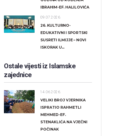
IBRAHIM-EF. HALILOVIĆA
09.07.2026.
26. KULTURNO-
EDUKATIVNI I SPORTSKI
SUSRETI ILMIJJE – NOVI
ISKORAK U...
Ostale vijesti iz Islamske
zajednice
14.06.2026.
VELIKI BROJ VJERNIKA
ISPRATIO RAHMETLI
MEHMED-EF.
STENAKLIĆA NA VJEČNI
POČINAK