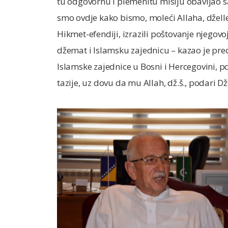
tu odgovornu i plemenitu misiju obavljao 
smo ovdje kako bismo, moleći Allaha, dželle
Hikmet-efendiji, izrazili poštovanje njegovoj
džemat i Islamsku zajednicu – kazao je pred
Islamske zajednice u Bosni i Hercegovini, po
tazije, uz dovu da mu Allah, dž.š., podari D