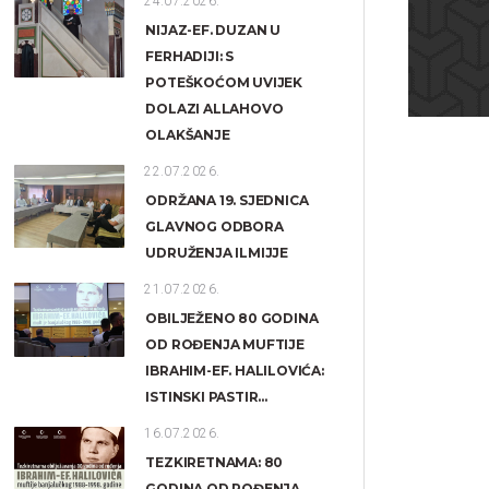
24.07.2026.
NIJAZ-EF. DUZAN U
FERHADIJI: S
POTEŠKOĆOM UVIJEK
DOLAZI ALLAHOVO
OLAKŠANJE
22.07.2026.
ODRŽANA 19. SJEDNICA
GLAVNOG ODBORA
UDRUŽENJA ILMIJJE
21.07.2026.
OBILJEŽENO 80 GODINA
OD ROĐENJA MUFTIJE
IBRAHIM-EF. HALILOVIĆA:
ISTINSKI PASTIR...
16.07.2026.
TEZKIRETNAMA: 80
GODINA OD ROĐENJA