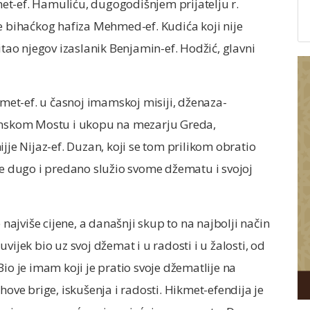
et-ef. Hamuliću, dugogodišnjem prijatelju r.
e bihaćkog hafiza Mehmed-ef. Kudića koji nije
itao njegov izaslanik Benjamin-ef. Hodžić, glavni
et-ef. u časnoj imamskoj misiji, dženaza-
nskom Mostu i ukopu na mezarju Greda,
jje Nijaz-ef. Duzan, koji se tom prilikom obratio
je dugo i predano služio svome džematu i svojoj
 najviše cijene, a današnji skup to na najbolji način
vijek bio uz svoj džemat i u radosti i u žalosti, od
io je imam koji je pratio svoje džematlije na
hove brige, iskušenja i radosti. Hikmet-efendija je