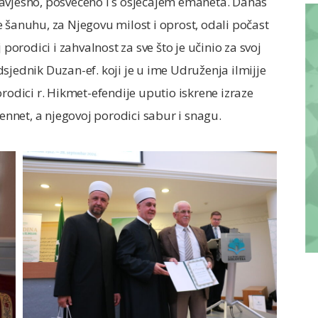
savjesno, posvećeno i s osjećajem emaneta. Danas
 šanuhu, za Njegovu milost i oprost, odali počast
 porodici i zahvalnost za sve što je učinio za svoj
sjednik Duzan-ef. koji je u ime Udruženja ilmijje
rodici r. Hikmet-efendije uputio iskrene izraze
žennet, a njegovoj porodici sabur i snagu.