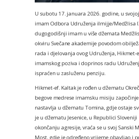
U subotu 17. januara 2026. godine, u svojoj 
imam Odbora Udruženja ilmijje/Medžlisa IZ
dugogodišnji imam u više džemata Medžlisa
okviru Svečane akademije povodom obilježa
rada i djelovanja ovog Udruženja, Hikmet-ef
imamskog poziva i doprinos radu Udruženja 
ispraćen u zasluženu penziju.
Hikmet-ef. Kaltak je rođen u džematu Okre
begove medrese imamsku misiju započinje
nastavlja u džematu Tomina, gdje ostaje sve
je u džematu Jesenice, u Republici Sloveni
okončanju agresije, vraća se u svoj Sanski M
Most, gdje je određeno vrijeme obavljao i p