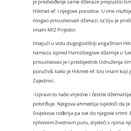
je predvođenje same dženaze prepustio Ism
Hikmet-ef. i njegove porodice. U ime muftij
mogao prisustvovati dženazi, ta’ziju je proč
imam MIZ Prijedor.
Imajući u vidu dugogodišnji angažman Hikm
namazu ispred Hamzibegove džamije u Sa
prisustvovao je i predsjednik Udruženja ilmi
poručivši kako je Hikmet-ef. bio imam koji 
Zajednici.
-Upravo to naše vrijedne i čestite džematlije
potvrđuje. Njegova ahmedija svjedoči da je u
čovjekova rođenja pa sve do njegove smrti. B
njihovom životnom putu, dijeleći s njima nji