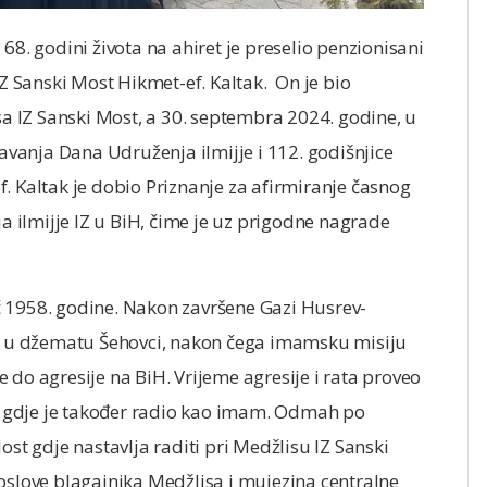
68. godini života na ahiret je preselio penzionisani
 Sanski Most Hikmet-ef. Kaltak. On je bio
 IZ Sanski Most, a 30. septembra 2024. godine, u
vanja Dana Udruženja ilmijje i 112. godišnjice
. Kaltak je dobio Priznanje za afirmiranje časnog
ilmijje IZ u BiH, čime je uz prigodne nagrade
č 1958. godine. Nakon završene Gazi Husrev-
 u džematu Šehovci, nakon čega imamsku misiju
 do agresije na BiH. Vrijeme agresije i rata proveo
ji gdje je također radio kao imam. Odmah po
ost gdje nastavlja raditi pri Medžlisu IZ Sanski
oslove blagajnika Medžlisa i mujezina centralne