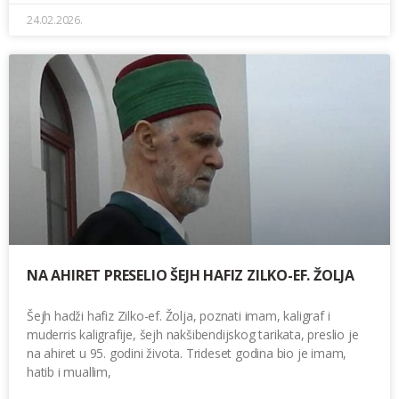
24.02.2026.
NA AHIRET PRESELIO ŠEJH HAFIZ ZILKO-EF. ŽOLJA
Šejh hadži hafiz Zilko-ef. Žolja, poznati imam, kaligraf i
muderris kaligrafije, šejh nakšibendijskog tarikata, preslio je
na ahiret u 95. godini života. Trideset godina bio je imam,
hatib i muallim,