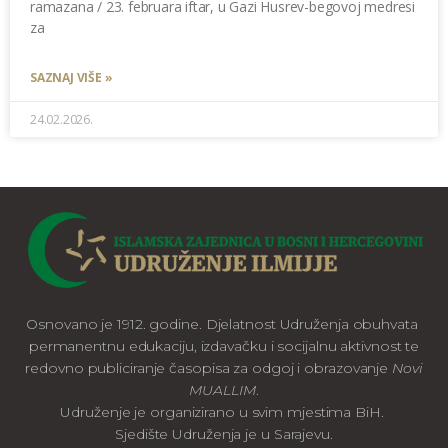
ramazana / 23. februara iftar, u Gazi Husrev-begovoj medresi
za
SAZNAJ VIŠE »
24.02.2026.
Osnovano je 1912. godine. Djelatnost Udruženja obuhvata
permanentnu edukaciju, izdavačku i socijalnu aktivnost te
redovno publiciranje časopisa za odgoj i obrazovanje
Novi
MUALLIM
.
Udruženje je organizirano u svim mjestima BiH.
Sjedište Udruženja je u Sarajevu.