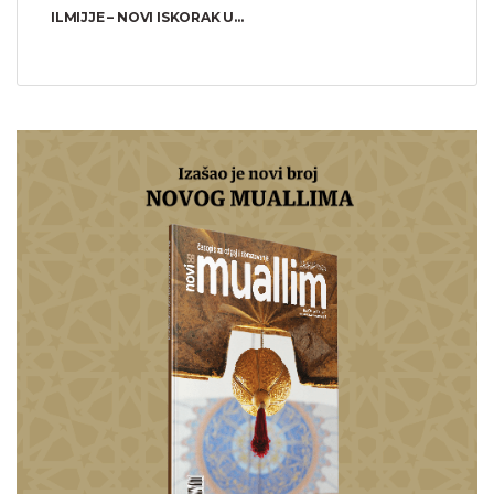
ILMIJJE – NOVI ISKORAK U...