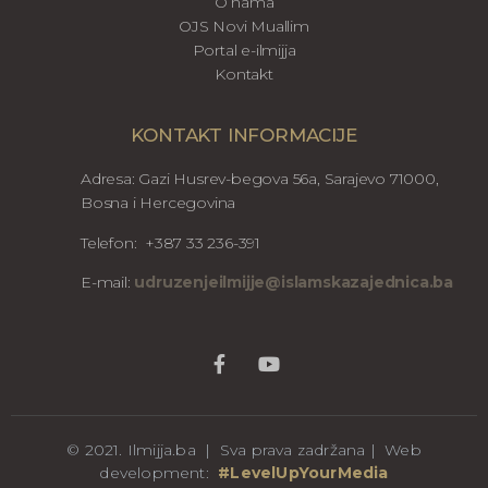
O nama
OJS Novi Muallim
Portal e-ilmijja
Kontakt
KONTAKT INFORMACIJE
Adresa: Gazi Husrev-begova 56a, Sarajevo 71000,
Bosna i Hercegovina
Telefon: +387 33 236-391
E-mail:
udruzenjeilmijje@islamskazajednica.ba
© 2021. Ilmijja.ba | Sva prava zadržana | Web
development:
#LevelUpYourMedia