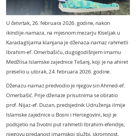
U četvrtak, 26. februara 2026. godine, nakon
ikindije-namaza, na mjesnom mezarju Kiseljak u
Karadaglijama klanjana je dženaza-namaz rahmetli
Ibrahim-ef. Omerbašiću, dugogodišnjem imamu
Medžlisa Islamske zajednice Tešanj, koji je na ahiret
preselio u utorak, 24. februara 2026. godine.
Dženazu-namaz predvodio je njegov sin Ahmed-ef.
Omerbašić. Prije dženaze prisutnima se obratio
prof. Nijaz-ef. Duzan, predsjednik Udruženja ilmije
Islamske zajednice u Bosni i Hercegovini, koji je
podsjetio na životni put rahmetli Ibrahim-efendije,
njegovu predanost imamskoj službi, skromnost,