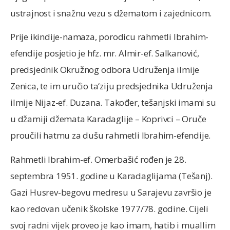
ustrajnost i snažnu vezu s džematom i zajednicom.
Prije ikindije-namaza, porodicu rahmetli Ibrahim-
efendije posjetio je hfz. mr. Almir-ef. Salkanović,
predsjednik Okružnog odbora Udruženja ilmije
Zenica, te im uručio ta‘ziju predsjednika Udruženja
ilmije Nijaz-ef. Duzana. Također, tešanjski imami su
u džamiji džemata Karadaglije – Koprivci – Oruče
proučili hatmu za dušu rahmetli Ibrahim-efendije.
Rahmetli Ibrahim-ef. Omerbašić rođen je 28.
septembra 1951. godine u Karadaglijama (Tešanj).
Gazi Husrev-begovu medresu u Sarajevu završio je
kao redovan učenik školske 1977/78. godine. Cijeli
svoj radni vijek proveo je kao imam, hatib i muallim