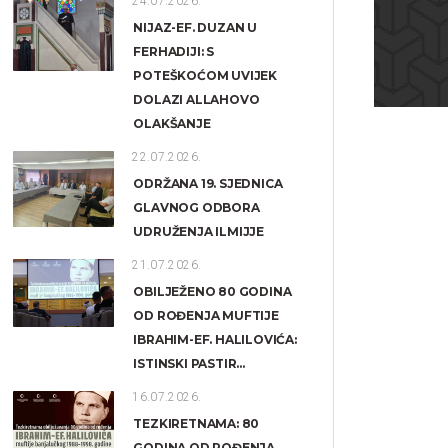
24.07.2026.
NIJAZ-EF. DUZAN U
FERHADIJI: S
POTEŠKOĆOM UVIJEK
DOLAZI ALLAHOVO
OLAKŠANJE
22.07.2026.
ODRŽANA 19. SJEDNICA
GLAVNOG ODBORA
UDRUŽENJA ILMIJJE
21.07.2026.
OBILJEŽENO 80 GODINA
OD ROĐENJA MUFTIJE
IBRAHIM-EF. HALILOVIĆA:
ISTINSKI PASTIR...
16.07.2026.
TEZKIRETNAMA: 80
GODINA OD ROĐENJA