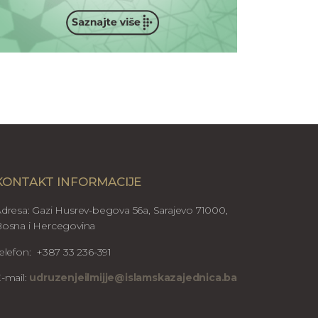
KONTAKT INFORMACIJE
dresa: Gazi Husrev-begova 56a, Sarajevo 71000,
osna i Hercegovina
elefon: +387 33 236-391
-mail:
udruzenjeilmijje@islamskazajednica.ba