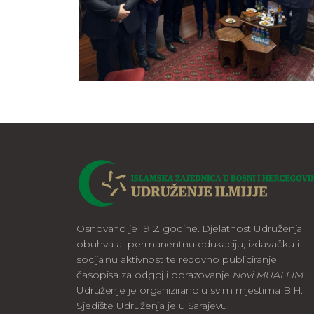
Osnovano je 1912. godine. Djelatnost Udruženja
obuhvata permanentnu edukaciju, izdavačku i
socijalnu aktivnost te redovno publiciranje
časopisa za odgoj i obrazovanje
Novi MUALLIM
.
Udruženje je organizirano u svim mjestima BiH.
Sjedište Udruženja je u Sarajevu.