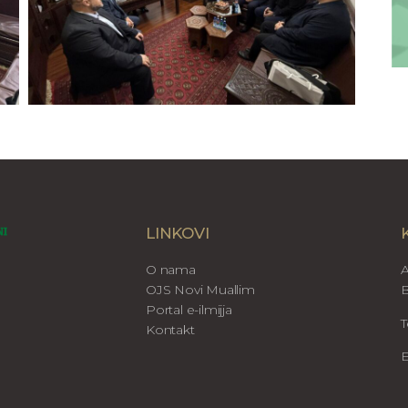
LINKOVI
O nama
A
OJS Novi Muallim
B
Portal e-ilmijja
T
Kontakt
E