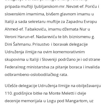
pripada muftiji ljubljanskom mr. Nevzet-ef. Poriću i
slovenskim imamima, bivšem glavnom imamu u
Italiji a sada sekretaru muftije za Zapadnu Evropu
Ahmed-ef. Tabakoviću, imamu džemata Nur u
Veroni Harun-ef. Nadareviću te bh. biznismenu g.
Dini Šahmanu. Prisustvo i boravak delegacije
Udruženja ilmijje na ovim komemorativnim
skupovima u Italiji i Sloveniji podržano je i od strane
Federalnog ministarstva za pitanje boraca i invalida
odbrambeno-oslobodilačkog rata.
Učešće delegacije Udruženja Ilmijje na obilježavanju
110. godišnjice bitke na Monte Meletti i dvije
decenije memorijala u Logu pod Mangartom, uz