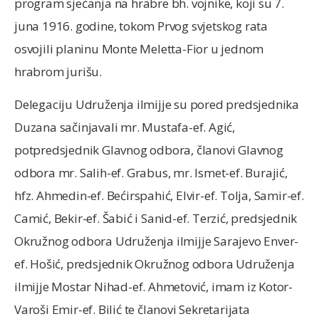
program sjećanja na hrabre bh. vojnike, koji su 7.
juna 1916. godine, tokom Prvog svjetskog rata
osvojili planinu Monte Meletta-Fior u jednom
hrabrom jurišu.
Delegaciju Udruženja ilmijje su pored predsjednika
Duzana sačinjavali mr. Mustafa-ef. Agić,
potpredsjednik Glavnog odbora, članovi Glavnog
odbora mr. Salih-ef. Grabus, mr. Ismet-ef. Burajić,
hfz. Ahmedin-ef. Bećirspahić, Elvir-ef. Tolja, Samir-ef.
Camić, Bekir-ef. Šabić i Sanid-ef. Terzić, predsjednik
Okružnog odbora Udruženja ilmijje Sarajevo Enver-
ef. Hošić, predsjednik Okružnog odbora Udruženja
ilmijje Mostar Nihad-ef. Ahmetović, imam iz Kotor-
Varoši Emir-ef. Bilić te članovi Sekretarijata