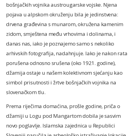
bošnjačkih vojnika austrougarske vojske. Njena
pojava u alpskom okruženju bila je jedinstvena:
drvena građevina s munarom, okružena kamenim
zidom, smještena među vrhovima i dolinama, i
danas nas, iako je poznajemo samo s nekoliko
arhivskih fotografija, nadahnjuje. Iako je nakon rata
porušena odnosno srušena (oko 1921. godine),
džamija ostaje u našem kolektivnom sjećanju kao
simbol prisutnosti i žrtve bošnjačkih vojnika na
slovenačkom tlu.
Prema riječima domaćina, prošle godine, priča o
džamiji u Logu pod Mangartom dobila je sasvim
novo poglavlje. Islamska zajednica u Republici
Sloveniji naručila je arheološko istraživanje lokacije