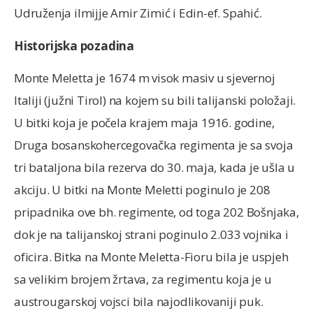
Udruženja ilmijje Amir Zimić i Edin-ef. Spahić.
Historijska pozadina
Monte Meletta je 1674 m visok masiv u sjevernoj
Italiji (južni Tirol) na kojem su bili talijanski položaji.
U bitki koja je počela krajem maja 1916. godine,
Druga bosanskohercegovačka regimenta je sa svoja
tri bataljona bila rezerva do 30. maja, kada je ušla u
akciju. U bitki na Monte Meletti poginulo je 208
pripadnika ove bh. regimente, od toga 202 Bošnjaka,
dok je na talijanskoj strani poginulo 2.033 vojnika i
oficira. Bitka na Monte Meletta-Fioru bila je uspjeh
sa velikim brojem žrtava, za regimentu koja je u
austrougarskoj vojsci bila najodlikovaniji puk.