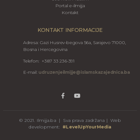
Portal e-ilmijja
Kontakt
KONTAKT INFORMACIJE
Adresa: Gazi Husrev-begova 56a, Sarajevo 71000,
Bosna i Hercegovina
Telefon: +387 33 236-391
E-mail:
udruzenjeilmijje@islamskazajednica.ba
© 2021. Ilmijja.ba | Sva prava zadržana | Web
development:
#LevelUpYourMedia