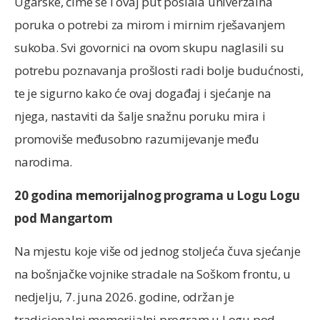
Ugarske, čime se i ovaj put poslala univerzalna
poruka o potrebi za mirom i mirnim rješavanjem
sukoba. Svi govornici na ovom skupu naglasili su
potrebu poznavanja prošlosti radi bolje budućnosti,
te je sigurno kako će ovaj događaj i sjećanje na
njega, nastaviti da šalje snažnu poruku mira i
promoviše međusobno razumijevanje među
narodima.
20 godina memorijalnog programa u Logu Logu
pod Mangartom
Na mjestu koje više od jednog stoljeća čuva sjećanje
na bošnjačke vojnike stradale na Soškom frontu, u
nedjelju, 7. juna 2026. godine, održan je
tradicionalni memorijalni program u Logu pod