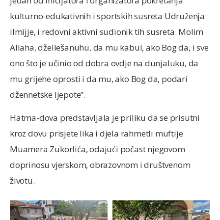
jedan od inicijatora i organizatora pokretanja
kulturno-edukativnih i sportskih susreta Udruženja
ilmijje, i redovni aktivni sudionik tih susreta. Molim
Allaha, džellešanuhu, da mu kabul, ako Bog da, i sve
ono što je učinio od dobra ovdje na dunjaluku, da
mu grijehe oprosti i da mu, ako Bog da, podari
džennetske ljepote”.
Hatma-dova predstavljala je priliku da se prisutni
kroz dovu prisjete lika i djela rahmetli muftije
Muamera Zukorlića, odajući počast njegovom
doprinosu vjerskom, obrazovnom i društvenom
životu.