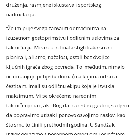
druženja, razmjene iskustava i sportskog
nadmetanja.
“Želim prije svega zahvaliti domaćinima na
izuzetnom gostoprimstvu i odličnim uslovima za
takmičenje. Mi smo do finala stigli kako smo i
planirali, ali smo, nažalost, ostali bez dvojice
ključnih igrača zbog povreda. To, međutim, nimalo
ne umanjuje pobjedu domaćina kojima od srca
čestitam. Imali su odličnu ekipu koja je izvukla
maksimum. Mi se okrećemo narednim
takmičenjima i, ako Bog da, narednoj godini, s ciljem
da popravimo utisak i ponovo osvojimo naslov, kao
što smo to činili prethodnih godina. U Sandžak
uvijek dolazimo s posebnom emocijom i osjećajem