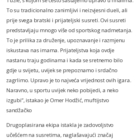
Tuzle, s kojom se često sastajemo upravo u finalima.
To su tradicionalno zanimljivi i neizvjesni dueli, ali
prije svega bratski i prijateljski susreti. Ovi susreti
predstavljaju mnogo više od sportskog nadmetanja.
To je prilika za druženje, upoznavanje i razmjenu
iskustava nas imama. Prijateljstva koja ovdje
nastanu traju godinama i kada se sretnemo bilo
gdje u svijetu, uvijek se prepoznamo i srdačno
zagrlimo. Upravo je to najveća vrijednost ovih igara.
Naravno, u sportu uvijek neko pobijedi, a neko
izgubi”, istakao je Omer Hodžić, muftijstvo
sandžačko
Drugoplasirana ekipa istakla je zadovoljstvo
učešćem na susretima, naglašavajući značaj