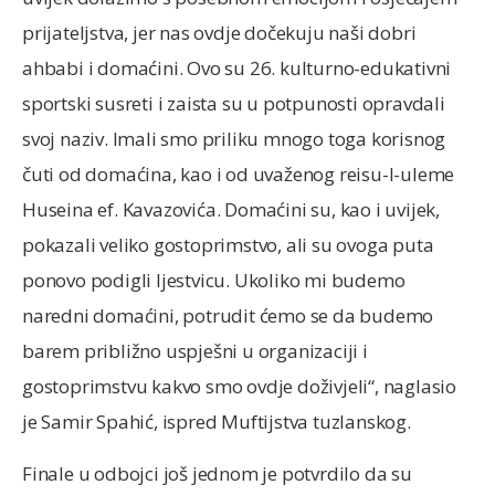
prijateljstva, jer nas ovdje dočekuju naši dobri
ahbabi i domaćini. Ovo su 26. kulturno-edukativni
sportski susreti i zaista su u potpunosti opravdali
svoj naziv. Imali smo priliku mnogo toga korisnog
čuti od domaćina, kao i od uvaženog reisu-l-uleme
Huseina ef. Kavazovića. Domaćini su, kao i uvijek,
pokazali veliko gostoprimstvo, ali su ovoga puta
ponovo podigli ljestvicu. Ukoliko mi budemo
naredni domaćini, potrudit ćemo se da budemo
barem približno uspješni u organizaciji i
gostoprimstvu kakvo smo ovdje doživjeli“, naglasio
je Samir Spahić, ispred Muftijstva tuzlanskog.
Finale u odbojci još jednom je potvrdilo da su