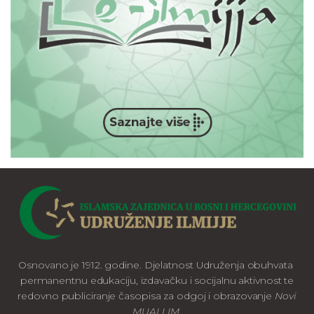
Osnovano je 1912. godine. Djelatnost Udruženja obuhvata
permanentnu edukaciju, izdavačku i socijalnu aktivnost te
redovno publiciranje časopisa za odgoj i obrazovanje
Novi
MUALLIM
.