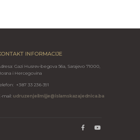
KONTAKT INFORMACIJE
dresa: Gazi Husrev-begova 56a, Sarajevo 71000,
osna i Hercegovina
elefon: +387 33 236-391
-mail:
udruzenjeilmijje@islamskazajednica.ba