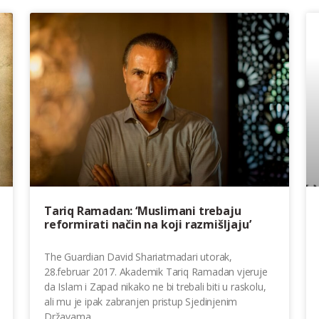
Tariq Ramadan: ‘Muslimani trebaju
reformirati način na koji razmišljaju’
The Guardian David Shariatmadari utorak,
28.februar 2017. Akademik Tariq Ramadan vjeruje
da Islam i Zapad nikako ne bi trebali biti u raskolu,
ali mu je ipak zabranjen pristup Sjedinjenim
Državama,