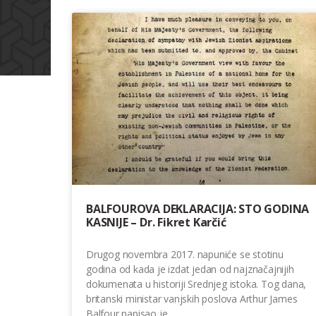
BALFOUROVA DEKLARACIJA: STO GODINA
KASNIJE – Dr. Fikret Karčić
Drugog novembra 2017. napuniće se stotinu
godina od kada je izdat jedan od najznačajnijih
dokumenata u historiji Srednjeg istoka. Tog dana,
britanski ministar vanjskih poslova Arthur James
Balfour napisao je