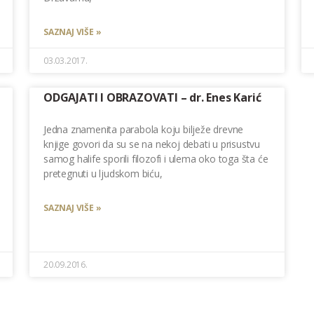
SAZNAJ VIŠE »
03.03.2017.
ODGAJATI I OBRAZOVATI – dr. Enes Karić
Jedna znamenita parabola koju bilježe drevne
knjige govori da su se na nekoj debati u prisustvu
samog halife sporili filozofi i ulema oko toga šta će
pretegnuti u ljudskom biću,
SAZNAJ VIŠE »
20.09.2016.