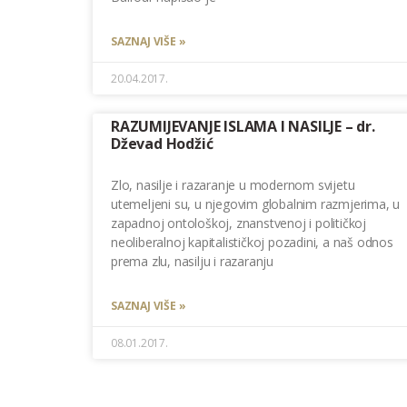
SAZNAJ VIŠE »
20.04.2017.
RAZUMIJEVANJE ISLAMA I NASILJE – dr.
Dževad Hodžić
Zlo, nasilje i razaranje u modernom svijetu
utemeljeni su, u njegovim globalnim razmjerima, u
zapadnoj ontološkoj, znanstvenoj i političkoj
neoliberalnoj kapitalističkoj pozadini, a naš odnos
prema zlu, nasilju i razaranju
SAZNAJ VIŠE »
08.01.2017.