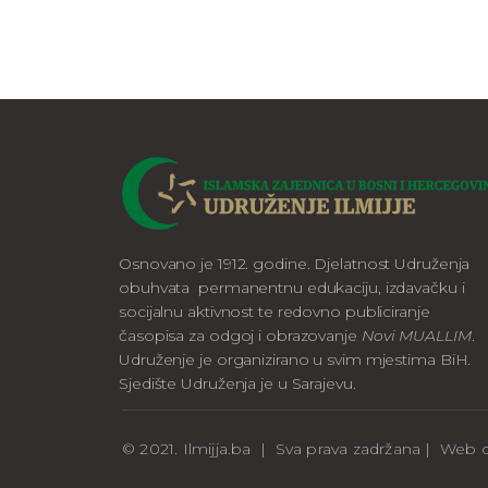
Osnovano je 1912. godine. Djelatnost Udruženja
obuhvata permanentnu edukaciju, izdavačku i
socijalnu aktivnost te redovno publiciranje
časopisa za odgoj i obrazovanje
Novi MUALLIM
.
Udruženje je organizirano u svim mjestima BiH.
Sjedište Udruženja je u Sarajevu.
© 2021. Ilmijja.ba | Sva prava zadržana | We