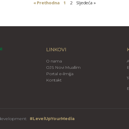
« Prethodna
1
2
Sljedeća »
LINKOVI
O nama
A
OJS Novi Muallim
B
Portal e-ilmijja
T
Kontakt
E
b development:
#LevelUpYourMedia