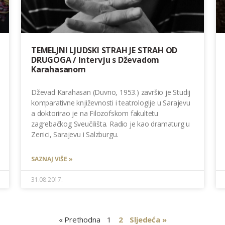
TEMELJNI LJUDSKI STRAH JE STRAH OD
DRUGOGA / Intervju s Dževadom
Karahasanom
Dževad Karahasan (Duvno, 1953.) završio je Studij
komparativne književnosti i teatrologije u Sarajevu
a doktorirao je na Filozofskom fakultetu
zagrebačkog Sveučilišta. Radio je kao dramaturg u
Zenici, Sarajevu i Salzburgu.
SAZNAJ VIŠE »
31.08.2017.
« Prethodna
1
2
Sljedeća »