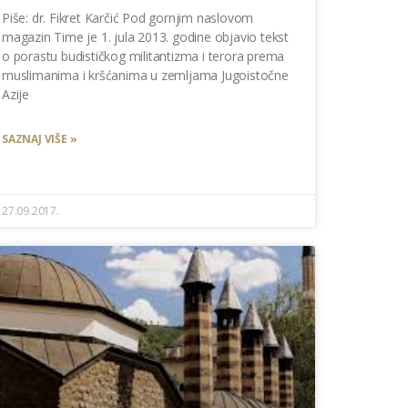
Piše: dr. Fikret Karčić Pod gornjim naslovom
magazin Time je 1. jula 2013. godine objavio tekst
o porastu budističkog militantizma i terora prema
muslimanima i kršćanima u zemljama Jugoistočne
Azije
SAZNAJ VIŠE »
27.09.2017.