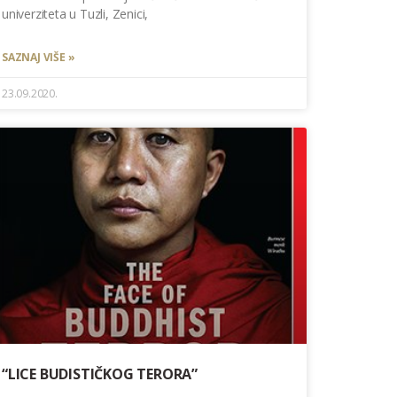
univerziteta u Tuzli, Zenici,
SAZNAJ VIŠE »
23.09.2020.
“LICE BUDISTIČKOG TERORA”