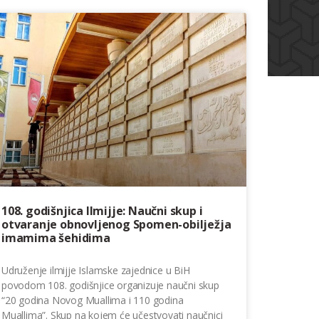
108. godišnjica Ilmijje: Naučni skup i
otvaranje obnovljenog Spomen-obilježja
imamima šehidima
Udruženje ilmijje Islamske zajednice u BiH
povodom 108. godišnjice organizuje naučni skup
“20 godina Novog Muallima i 110 godina
Muallima”. Skup na kojem će učestvovati naučnici