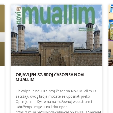
OBJAVLJEN 87. BROJ ČASOPISA NOVI
MUALLIM
Objavljen je novi 87. broj časopisa Novi Muallim. O
sadržaju ovog broja možete se upoznati preko
Open Journal Systema na službenoj web stranici
Udruženja ilmijje ili na linku ispod.
https://ilmijja.ba/ojs/index.php/casopis1/issue/view/94