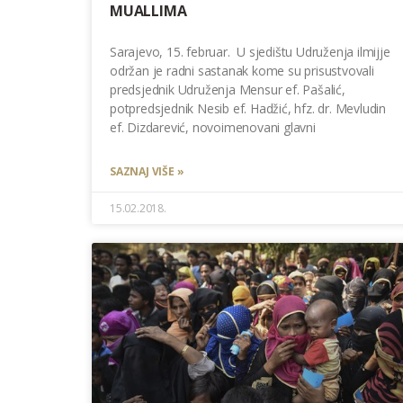
MUALLIMA
Sarajevo, 15. februar. U sjedištu Udruženja ilmijje
održan je radni sastanak kome su prisustvovali
predsjednik Udruženja Mensur ef. Pašalić,
potpredsjednik Nesib ef. Hadžić, hfz. dr. Mevludin
ef. Dizdarević, novoimenovani glavni
SAZNAJ VIŠE »
15.02.2018.