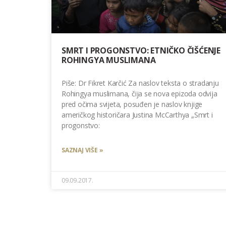
SMRT I PROGONSTVO: ETNIČKO ČIŠĆENJE
ROHINGYA MUSLIMANA
Piše: Dr Fikret Karčić Za naslov teksta o stradanju
Rohingya muslimana, čija se nova epizoda odvija
pred očima svijeta, posuđen je naslov knjige
američkog historičara Justina McCarthya „Smrt i
progonstvo:
SAZNAJ VIŠE »
09.09.2017.