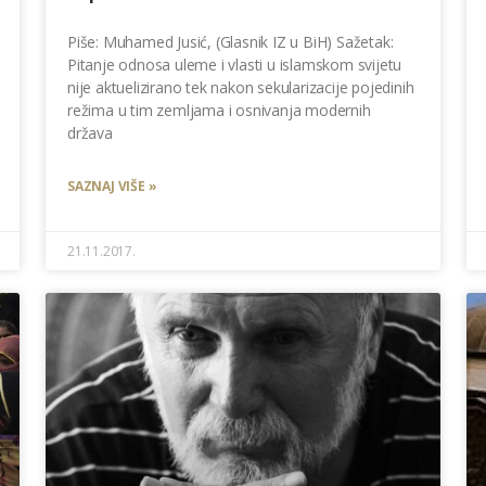
Piše: Muhamed Jusić, (Glasnik IZ u BiH) Sažetak:
Pitanje odnosa uleme i vlasti u islamskom svijetu
nije aktuelizirano tek nakon sekularizacije pojedinih
režima u tim zemljama i osnivanja modernih
država
SAZNAJ VIŠE »
21.11.2017.