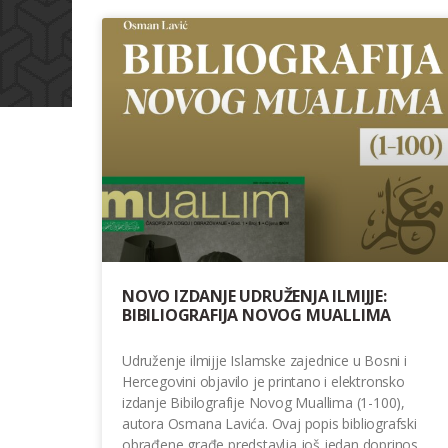
NOVO IZDANJE UDRUŽENJA ILMIJJE:
BIBILIOGRAFIJA NOVOG MUALLIMA
Udruženje ilmijje Islamske zajednice u Bosni i
Hercegovini objavilo je printano i elektronsko
izdanje Bibilografije Novog Muallima (1-100),
autora Osmana Lavića. Ovaj popis bibliografski
obrađene građe predstavlja još jedan doprinos