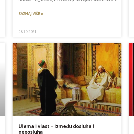
SAZNAJ VIŠE »
28.10.2021.
Ulema i vlast – između dosluha i
neposluha