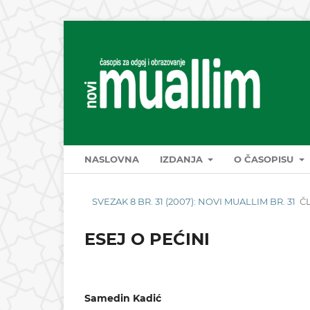
NASLOVNA
IZDANJA
O ČASOPISU
SVEZAK 8 BR. 31 (2007): NOVI MUALLIM BR. 31
Č
ESEJ O PEĆINI
Samedin Kadić