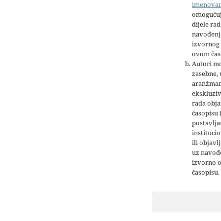
imenova
omogućuj
dijele rad
navođenja
izvornog 
ovom čas
Autori mo
zasebne,
aranžman
ekskluziv
rada obja
časopisu 
postavlja
institucio
ili objavl
uz navođe
izvorno 
časopisu.