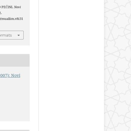
 O PEĆINI.
Novi
2.
40/muallim.v8i31
ormats
2007): Novi