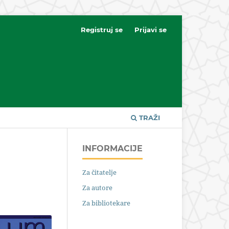
Registruj se
Prijavi se
TRAŽI
INFORMACIJE
Za čitatelje
Za autore
Za bibliotekare