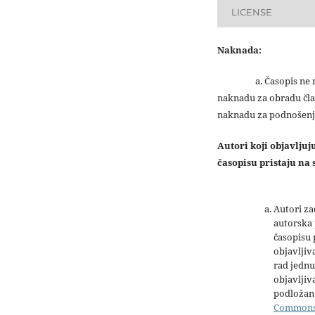
LICENSE
Naknada:
a. Časopis ne na
naknadu za obradu čla
naknadu za podnošenj
Autori koji objavlju
časopisu pristaju na s
Autori z
autorska 
časopisu
objavljiv
rad jednu
objavljiva
podložan 
Common