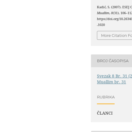
Kadić, S. (2007). ESEJ
Muallim
,
8
(31), 106–11
https://doi.org/10.263
.1020
More Citation F
BROJ ČASOPISA
Svezak 8 Br. 31 (
Muallim br. 31
RUBRIKA
ČLANCI