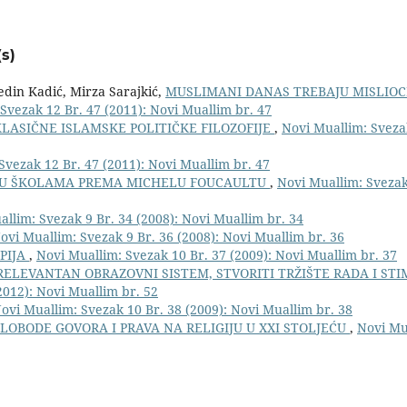
s)
in Kadić, Mirza Sarajkić,
MUSLIMANI DANAS TREBAJU MISLIOC
Svezak 12 Br. 47 (2011): Novi Muallim br. 47
KLASIČNE ISLAMSKE POLITIČKE FILOZOFIJE
,
Novi Muallim: Sveza
Svezak 12 Br. 47 (2011): Novi Muallim br. 47
A U ŠKOLAMA PREMA MICHELU FOUCAULTU
,
Novi Muallim: Svezak
llim: Svezak 9 Br. 34 (2008): Novi Muallim br. 34
ovi Muallim: Svezak 9 Br. 36 (2008): Novi Muallim br. 36
PIJA
,
Novi Muallim: Svezak 10 Br. 37 (2009): Novi Muallim br. 37
RELEVANTAN OBRAZOVNI SISTEM, STVORITI TRŽIŠTE RADA I STI
2012): Novi Muallim br. 52
ovi Muallim: Svezak 10 Br. 38 (2009): Novi Muallim br. 38
LOBODE GOVORA I PRAVA NA RELIGIJU U XXI STOLJEĆU
,
Novi Mu