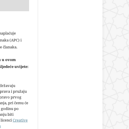
plaćuje
naka (APC) i
e članaka.
ju u ovom
ljedeće uvijete:
adržavaju
prava i pružaju
 pravo prvog
anja, pri čemu će
 godinu po
nju biti
licenci
Creative
s