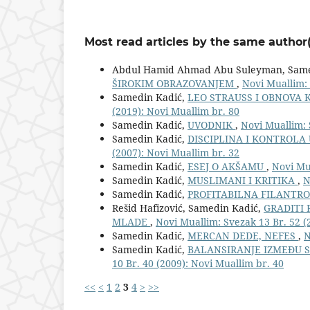
Most read articles by the same author(
Abdul Hamid Ahmad Abu Suleyman, Samed
ŠIROKIM OBRAZOVANJEM
,
Novi Muallim: 
Samedin Kadić,
LEO STRAUSS I OBNOVA 
(2019): Novi Muallim br. 80
Samedin Kadić,
UVODNIK
,
Novi Muallim: 
Samedin Kadić,
DISCIPLINA I KONTROL
(2007): Novi Muallim br. 32
Samedin Kadić,
ESEJ O AKŠAMU
,
Novi Mua
Samedin Kadić,
MUSLIMANI I KRITIKA
,
N
Samedin Kadić,
PROFITABILNA FILANTRO
Rešid Hafizović, Samedin Kadić,
GRADITI 
MLADE
,
Novi Muallim: Svezak 13 Br. 52 (
Samedin Kadić,
MERCAN DEDE, NEFES
,
N
Samedin Kadić,
BALANSIRANJE IZMEĐU S
10 Br. 40 (2009): Novi Muallim br. 40
<<
<
1
2
3
4
>
>>