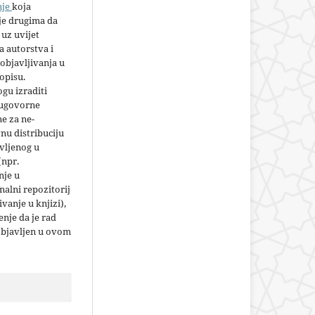
nje
koja
e drugima da
 uz uvijet
 autorstva i
objavljivanja u
opisu.
gu izraditi
 ugovorne
e za ne-
nu distribuciju
vljenog u
(npr.
nje u
nalni repozitorij
jivanje u knjizi),
nje da je rad
objavljen u ovom