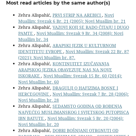
Most read articles by the same author(s)
Zehra Alispahić,
PRVI STRIP NA AREBICI
,
Novi
Muallim: Svezak 6 Br. 21 (2005): Novi Muallim br. 21
Zehra Alispahić,
VAZOVI KOJI SE RADO ČITAJU I DUGO
PAMTE
,
Novi Muallim: Svezak 9 Br. 34 (2008): Novi
Muallim br. 34
Zehra Alispahić,
ARAPSKI JEZIK U KULTURNOM
IDENTITETU EVROPE
,
Novi Muallim: Svezak 22 Br. 87
(2021): Novi Muallim br. 87.
Zehra Alispahić,
KONTINUITET IZUČAVANJA
ARAPSKOG JEZIKA OBAVEZUJE NAS NA NOVE
ISKORAKE
,
Novi Muallim: Svezak 15 Br. 60 (2014):
Novi Muallim br. 60
Zehra Alispahić,
DRAGULJI O HAFIZIMA BOSNE I
HERCEGOVINE
,
Novi Muallim: Svezak 7 Br. 28 (2006):
Novi Muallim br. 28
Zehra Alispahić,
SEDAMSTO GODINA OD ROĐENJA
NAJVEĆEG MUSLIMANSKOG I SVJETSKOG PUTOPISCA
IBN BATUTE
,
Novi Muallim: Svezak 5 Br. 20 (2004):
Novi Muallim br. 20
Zehra Alispahić,
DOBRI BOŠNJANI OTRGNUTI OD