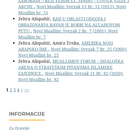
ZABORAVA – REIS FEHIM EF. SPAHO – COVJEK VIZIJE I
AKCIJE
,
Novi Muallim: Svezak 13 Br. 51 (2012): Novi
Muallim br. 51
Zehra Alispahić,
RAD U OBLASTI ODGOJA I
OBRAZOVANJA RAVAN JE BORBI NA ALLAHOVOM
PUTU
,
Novi Muallim: Svezak 2 Br. 7 (2001): Novi
Muallim br. 7
Zehra Alispahić, Amira Trnka,
AMERIKA NOSI
ARAPSKO IME
,
Novi Muallim: Svezak 7 Br. 25 (2006):
Novi Muallim br. 25
Zehra Alispahić,
MUALLIMOV FORUM – DIJALOŠKA
ARENA O STRATEŠKIM PITANJIMA ISLAMSKE
ZAJEDNICE
,
Novi Muallim: Svezak 21 Br. 82 (2020):
Novi Muallim br. 82
1
2
3
4
>
>>
INFORMACIJE
Za čitatelje