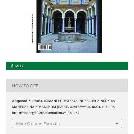
PDF
HOW TO CITE
Alispahić, Z. (2005). ROMANI EGIPATSKOG NOBELOVCA NEDŽIBA
MAHFUZA NA BOSANSKOM JEZIKU.
Novi Muallim
,
6
(23), 102–103.
https://doi.org/10.26340/muallim.v6i23.1187
More Citation Formats