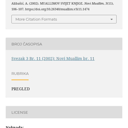
Alibašić, A. (2002). MUALLIMOV SVIJET KNJIGE.
Novi Muallim
,
3
(11),
106–107. https://doi.org/10.26340/muallim.v3i11.1474
More Citation Formats
BROJ ČASOPISA
Svezak 3 Br. 11 (2002): Novi Muallim br. 11
RUBRIKA
PREGLED
LICENSE
Naknada: