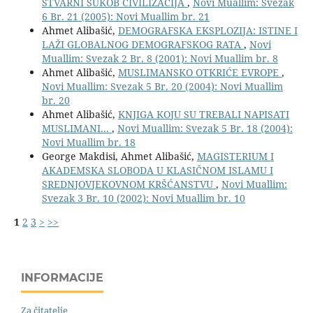
STVARNI SUKOB CIVILIZACIJA
,
Novi Muallim: Svezak
6 Br. 21 (2005): Novi Muallim br. 21
Ahmet Alibašić,
DEMOGRAFSKA EKSPLOZIJA: ISTINE I
LAŽI GLOBALNOG DEMOGRAFSKOG RATA
,
Novi
Muallim: Svezak 2 Br. 8 (2001): Novi Muallim br. 8
Ahmet Alibašić,
MUSLIMANSKO OTKRIĆE EVROPE
,
Novi Muallim: Svezak 5 Br. 20 (2004): Novi Muallim
br. 20
Ahmet Alibašić,
KNJIGA KOJU SU TREBALI NAPISATI
MUSLIMANI...
,
Novi Muallim: Svezak 5 Br. 18 (2004):
Novi Muallim br. 18
George Makdisi, Ahmet Alibašić,
MAGISTERIUM I
AKADEMSKA SLOBODA U KLASIČNOM ISLAMU I
SREDNJOVJEKOVNOM KRŠĆANSTVU
,
Novi Muallim:
Svezak 3 Br. 10 (2002): Novi Muallim br. 10
1
2
3
>
>>
INFORMACIJE
Za čitatelje