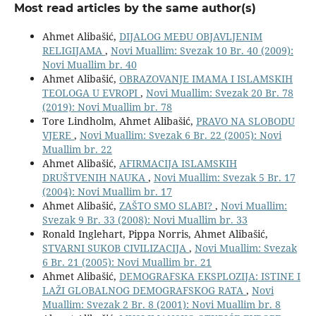
Most read articles by the same author(s)
Ahmet Alibašić,
DIJALOG MEĐU OBJAVLJENIM
RELIGIJAMA
,
Novi Muallim: Svezak 10 Br. 40 (2009):
Novi Muallim br. 40
Ahmet Alibašić,
OBRAZOVANJE IMAMA I ISLAMSKIH
TEOLOGA U EVROPI
,
Novi Muallim: Svezak 20 Br. 78
(2019): Novi Muallim br. 78
Tore Lindholm, Ahmet Alibašić,
PRAVO NA SLOBODU
VJERE
,
Novi Muallim: Svezak 6 Br. 22 (2005): Novi
Muallim br. 22
Ahmet Alibašić,
AFIRMACIJA ISLAMSKIH
DRUŠTVENIH NAUKA
,
Novi Muallim: Svezak 5 Br. 17
(2004): Novi Muallim br. 17
Ahmet Alibašić,
ZAŠTO SMO SLABI?
,
Novi Muallim:
Svezak 9 Br. 33 (2008): Novi Muallim br. 33
Ronald Inglehart, Pippa Norris, Ahmet Alibašić,
STVARNI SUKOB CIVILIZACIJA
,
Novi Muallim: Svezak
6 Br. 21 (2005): Novi Muallim br. 21
Ahmet Alibašić,
DEMOGRAFSKA EKSPLOZIJA: ISTINE I
LAŽI GLOBALNOG DEMOGRAFSKOG RATA
,
Novi
Muallim: Svezak 2 Br. 8 (2001): Novi Muallim br. 8