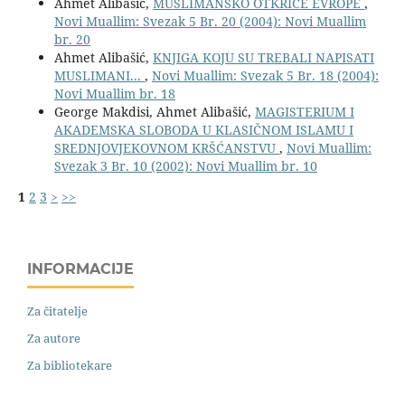
Ahmet Alibašić,
MUSLIMANSKO OTKRIĆE EVROPE
,
Novi Muallim: Svezak 5 Br. 20 (2004): Novi Muallim
br. 20
Ahmet Alibašić,
KNJIGA KOJU SU TREBALI NAPISATI
MUSLIMANI...
,
Novi Muallim: Svezak 5 Br. 18 (2004):
Novi Muallim br. 18
George Makdisi, Ahmet Alibašić,
MAGISTERIUM I
AKADEMSKA SLOBODA U KLASIČNOM ISLAMU I
SREDNJOVJEKOVNOM KRŠĆANSTVU
,
Novi Muallim:
Svezak 3 Br. 10 (2002): Novi Muallim br. 10
1
2
3
>
>>
INFORMACIJE
Za čitatelje
Za autore
Za bibliotekare