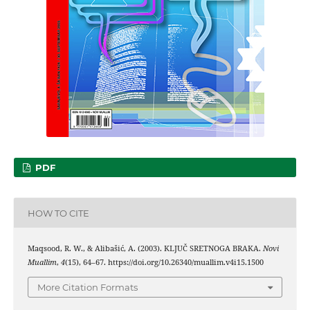
PDF
HOW TO CITE
Maqsood, R. W., & Alibašić, A. (2003). KLJUČ SRETNOGA BRAKA.
Novi
Muallim
,
4
(15), 64–67. https://doi.org/10.26340/muallim.v4i15.1500
More Citation Formats