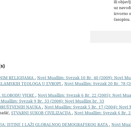
ili objavl
uz navođe
izvorno 
časopisu.
s)
ENIM RELIGIJAMA
,
Novi Muallim: Svezak 10 Br. 40 (2009): Novi Mu
ISLAMSKIH TEOLOGA U EVROPI
,
Novi Muallim: Svezak 20 Br. 78 (2
A SLOBODU VJERE
,
Novi Muallim: Svezak 6 Br. 22 (2005): Novi Mua
 Muallim: Svezak 9 Br. 33 (2008): Novi Muallim br. 33
 DRUŠTVENIH NAUKA
,
Novi Muallim: Svezak 5 Br. 17 (2004): Novi 
bašić,
STVARNI SUKOB CIVILIZACIJA
,
Novi Muallim: Svezak 6 Br. 2
JA: ISTINE I LAŽI GLOBALNOG DEMOGRAFSKOG RATA
,
Novi Mual