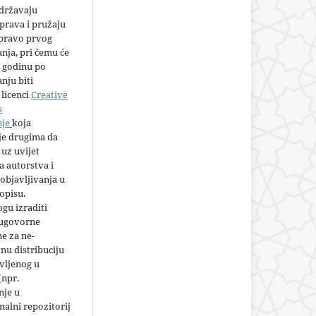
adržavaju
prava i pružaju
 pravo prvog
anja, pri čemu će
 godinu po
nju biti
licenci
Creative
s
nje
koja
e drugima da
 uz uvijet
 autorstva i
objavljivanja u
opisu.
gu izraditi
 ugovorne
e za ne-
nu distribuciju
vljenog u
(npr.
nje u
nalni repozitorij