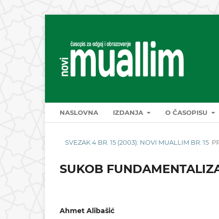
NASLOVNA
IZDANJA
O ČASOPISU
SVEZAK 4 BR. 15 (2003): NOVI MUALLIM BR. 15
P
SUKOB FUNDAMENTALIZA
Ahmet Alibašić