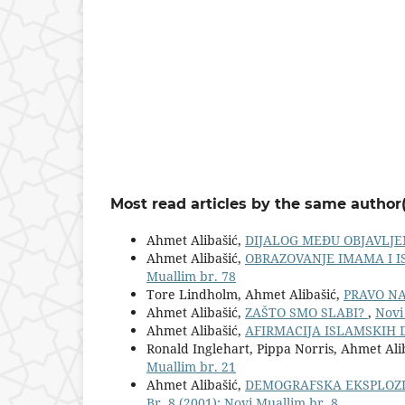
Most read articles by the same author(
Ahmet Alibašić,
DIJALOG MEĐU OBJAVLJ
Ahmet Alibašić,
OBRAZOVANJE IMAMA I 
Muallim br. 78
Tore Lindholm, Ahmet Alibašić,
PRAVO N
Ahmet Alibašić,
ZAŠTO SMO SLABI?
,
Novi
Ahmet Alibašić,
AFIRMACIJA ISLAMSKIH
Ronald Inglehart, Pippa Norris, Ahmet Ali
Muallim br. 21
Ahmet Alibašić,
DEMOGRAFSKA EKSPLOZI
Br. 8 (2001): Novi Muallim br. 8