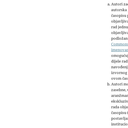
Autori z
autorska 
časopisu
objavljiv
rad jednu
objavljiva
podložan 
Common
imenova
omogućuj
dijele rad
navođenja
izvornog 
ovom čas
Autori mo
zasebne,
aranžman
ekskluziv
rada obja
časopisu 
postavlja
institucio