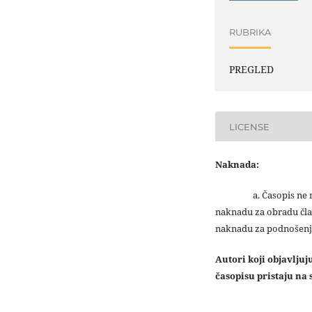
RUBRIKA
PREGLED
LICENSE
Naknada:
a. Časopis ne na
naknadu za obradu čla
naknadu za podnošenj
Autori koji objavlju
časopisu pristaju na s