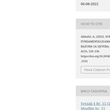
06-08-2022
HOW TO CITE
Alibašić, A. (2022). S
FUNDAMENTALIZAMA 
RAZUMA SA SJEVERA
4
(15), 129–130.
https://doi.org/10.263
.1514
More Citation F
BROJ ČASOPISA
Svezak 4 Br. 15 (
Muallim br. 15