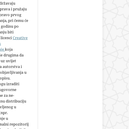
adržavaju
prava i pružaju
 pravo prvog
anja, pri čemu će
 godinu po
nju biti
licenci
Creative
s
nje
koja
e drugima da
 uz uvijet
 autorstva i
objavljivanja u
opisu.
gu izraditi
 ugovorne
e za ne-
nu distribuciju
vljenog u
(npr.
nje u
nalni repozitorij