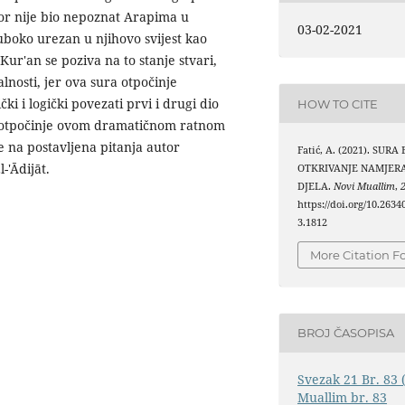
zor nije bio nepoznat Arapima u
03-02-2021
uboko urezan u njihovo svijest kao
ur'an se poziva na to stanje stvari,
nosti, jer ova sura otpočinje
čki i logički povezati prvi i drugi dio
HOW TO CITE
a otpočinje ovom dramatičnom ratnom
 na postavljena pitanja autor
Fatić, A. (2021). SURA
-'Ādijāt.
OTKRIVANJE NAMJERA
DJELA.
Novi Muallim
,
https://doi.org/10.263
3.1812
More Citation F
BROJ ČASOPISA
Svezak 21 Br. 83 
Muallim br. 83