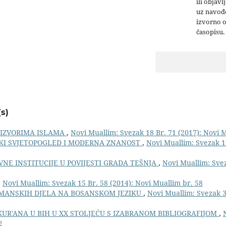
ili objavl
uz navođe
izvorno 
časopisu.
s)
 IZVORIMA ISLAMA
,
Novi Muallim: Svezak 18 Br. 71 (2017): Novi 
KI SVJETOPOGLED I MODERNA ZNANOST
,
Novi Muallim: Svezak 17
NE INSTITUCIJE U POVIJESTI GRADA TEŠNJA
,
Novi Muallim: Svez
,
Novi Muallim: Svezak 15 Br. 58 (2014): Novi Muallim br. 58
IMANSKIH DJELA NA BOSANSKOM JEZIKU
,
Novi Muallim: Svezak 3
UR'ANA U BIH U XX STOLJEĆU S IZABRANOM BIBLIOGRAFIJOM
,
2