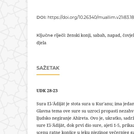
DOI:
https://doi.org/10.26340/muallim.v21i83.18
ženski konji, sabah, napad, čovje
Ključne riječi:
djela
SAŽETAK
UDK
28-23
Sura El-'Ādijāt je stota sura u Kur'anu; ima jeda
Glavna tema ove sure su uzroci propasti nezahva
ljudsko negiranje Ahireta. Ovo je, ukratko, sadrž
sure El-'Ādijāt, dok prvi dio sure, ajeti 1-5, pri
scenu ratne konjice u jeku njezinog večernjeg 