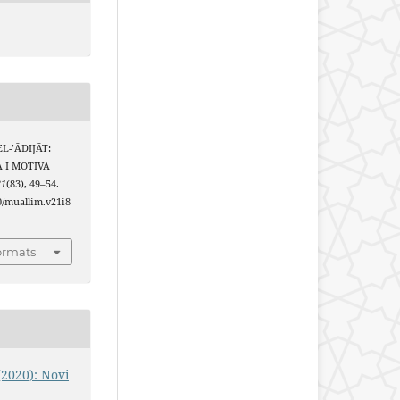
 EL-’ĀDIJĀT:
 I MOTIVA
21
(83), 49–54.
40/muallim.v21i8
ormats
(2020): Novi