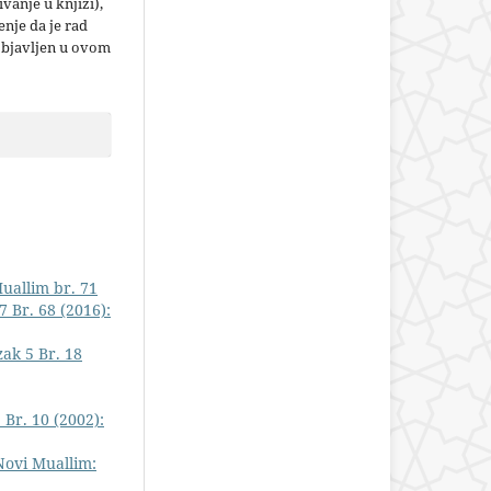
jivanje u knjizi),
nje da je rad
objavljen u ovom
Muallim br. 71
 Br. 68 (2016):
ak 5 Br. 18
 Br. 10 (2002):
Novi Muallim: