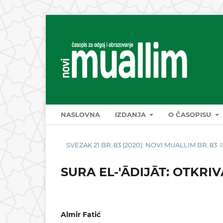
NASLOVNA
IZDANJA
O ČASOPISU
SVEZAK 21 BR. 83 (2020): NOVI MUALLIM BR. 83
SURA EL-'ĀDIJĀT: OTKRI
Almir Fatić