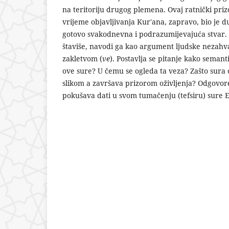
na teritoriju drugog plemena. Ovaj ratnički pri
vrijeme objavljivanja Kur'ana, zapravo, bio je d
gotovo svakodnevna i podrazumijevajuća stvar. K
štaviše, navodi ga kao argument ljudske nezahval
zakletvom (
ve
). Postavlja se pitanje kako semanti
ove sure? U čemu se ogleda ta veza? Zašto sur
slikom a završava prizorom oživljenja? Odgovore
pokušava dati u svom tumačenju (tefsiru) sure El