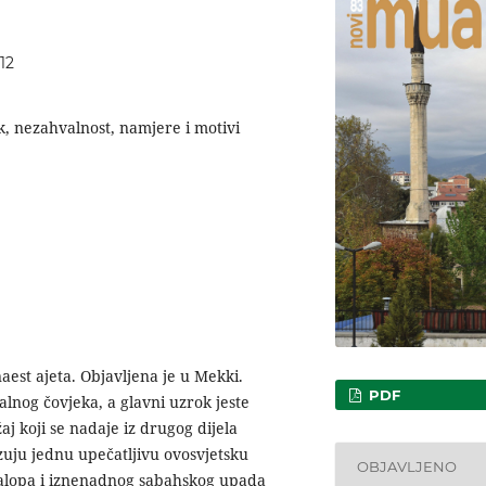
12
k, nezahvalnost, namjere i motivi
naest ajeta. Objavljena je u Mekki.
PDF
lnog čovjeka, a glavni uzrok jeste
aj koji se nadaje iz drugog dijela
kazuju jednu upečatljivu ovosvjetsku
OBJAVLJENO
galopa i iznenadnog sabahskog upada