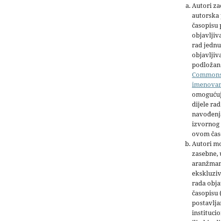
Autori z
autorska 
časopisu
objavljiv
rad jednu
objavljiva
podložan 
Common
imenova
omogućuj
dijele rad
navođenja
izvornog 
ovom čas
Autori mo
zasebne,
aranžman
ekskluziv
rada obja
časopisu 
postavlja
institucio