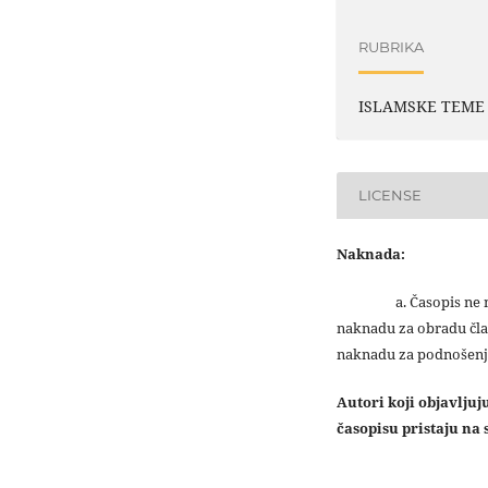
RUBRIKA
ISLAMSKE TEME
LICENSE
Naknada:
a. Časopis ne na
naknadu za obradu čla
naknadu za podnošenj
Autori koji objavlju
časopisu pristaju na s