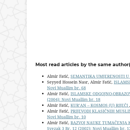
Most read articles by the same author(
Almir Fatić,
SEMANTIKA UMJERENOSTI U
Seyyed Hossein Nasr, Almir Fatić,
ISLAMS
Novi Muallim br. 68
Almir Fatić,
ISLAMSKE ODGOJNO-OBRAZOV
(2004): Novi Muallim br. 18
Almir Fatić,
KUR’AN – KOSMOS (U) RIJEČI
Almir Fatić,
PRIJEVODI KLASIČNIH MUSL
Novi Muallim br. 10
Almir Fatić,
RAZVOJ NAUKE TUMAČENJA K
Svezak 3 Br. 12 (2002): Novi Muallim br. 1