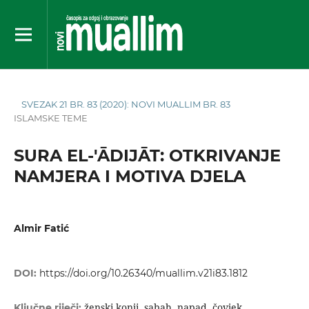
SVEZAK 21 BR. 83 (2020): NOVI MUALLIM BR. 83
ISLAMSKE TEME
SURA EL-'ĀDIJĀT: OTKRIVANJE
NAMJERA I MOTIVA DJELA
Almir Fatić
DOI:
https://doi.org/10.26340/muallim.v21i83.1812
ženski konji, sabah, napad, čovjek,
Ključne riječi: