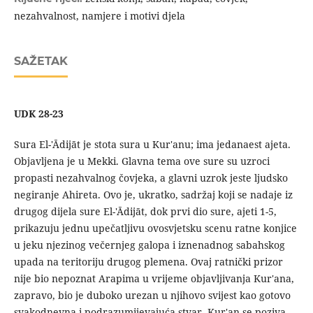
nezahvalnost, namjere i motivi djela
SAŽETAK
UDK
28-23
Sura El-'Ādijāt je stota sura u Kur'anu; ima jedanaest ajeta.
Objavljena je u Mekki. Glavna tema ove sure su uzroci
propasti nezahvalnog čovjeka, a glavni uzrok jeste ljudsko
negiranje Ahireta. Ovo je, ukratko, sadržaj koji se nadaje iz
drugog dijela sure El-'Ādijāt, dok prvi dio sure, ajeti 1-5,
prikazuju jednu upečatljivu ovosvjetsku scenu ratne konjice
u jeku njezinog večernjeg galopa i iznenadnog sabahskog
upada na teritoriju drugog plemena. Ovaj ratnički prizor
nije bio nepoznat Arapima u vrijeme objavljivanja Kur'ana,
zapravo, bio je duboko urezan u njihovo svijest kao gotovo
svakodnevna i podrazumijevajuća stvar. Kur'an se poziva