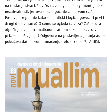
na to stanje stvari, štaviše, navodi ga kao argument ljudske
nezahvalnosti, jer ova sura otpočinje zakletvom (
ve
).
Postavlja se pitanje kako semantički i logički povezati prvi i
drugi dio ove sure? U čemu se ogleda ta veza? Zašto sura
otpočinje ovom dramatičnom ratnom slikom a završava
prizorom oživljenja? Odgovore na postavljena pitanja autor
pokušava dati u svom tumačenju (tefsiru) sure El-'Ādijāt.