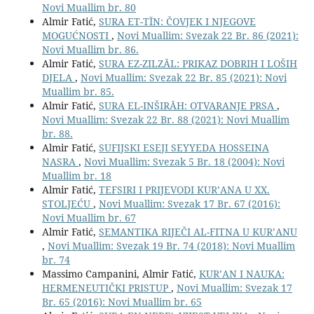
Novi Muallim br. 80
Almir Fatić,
SURA ET-TĪN: ČOVJEK I NJEGOVE
MOGUĆNOSTI
,
Novi Muallim: Svezak 22 Br. 86 (2021):
Novi Muallim br. 86.
Almir Fatić,
SURA EZ-ZILZĀL: PRIKAZ DOBRIH I LOŠIH
DJELA
,
Novi Muallim: Svezak 22 Br. 85 (2021): Novi
Muallim br. 85.
Almir Fatić,
SURA EL-INŠIRĀH: OTVARANJE PRSA
,
Novi Muallim: Svezak 22 Br. 88 (2021): Novi Muallim
br. 88.
Almir Fatić,
SUFIJSKI ESEJI SEYYEDA HOSSEINA
NASRA
,
Novi Muallim: Svezak 5 Br. 18 (2004): Novi
Muallim br. 18
Almir Fatić,
TEFSIRI I PRIJEVODI KUR’ANA U XX.
STOLJEĆU
,
Novi Muallim: Svezak 17 Br. 67 (2016):
Novi Muallim br. 67
Almir Fatić,
SEMANTIKA RIJEČI AL-FITNA U KUR’ANU
,
Novi Muallim: Svezak 19 Br. 74 (2018): Novi Muallim
br. 74
Massimo Campanini, Almir Fatić,
KUR’AN I NAUKA:
HERMENEUTIČKI PRISTUP
,
Novi Muallim: Svezak 17
Br. 65 (2016): Novi Muallim br. 65