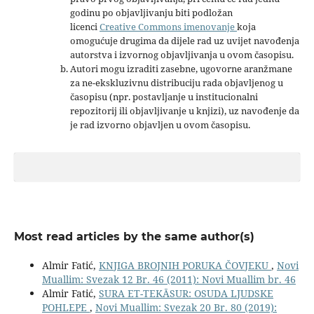
godinu po objavljivanju biti podložan
licenci
Creative Commons imenovanje
koja
omogućuje drugima da dijele rad uz uvijet navođenja
autorstva i izvornog objavljivanja u ovom časopisu.
Autori mogu izraditi zasebne, ugovorne aranžmane
za ne-ekskluzivnu distribuciju rada objavljenog u
časopisu (npr. postavljanje u institucionalni
repozitorij ili objavljivanje u knjizi), uz navođenje da
je rad izvorno objavljen u ovom časopisu.
Most read articles by the same author(s)
Almir Fatić,
KNJIGA BROJNIH PORUKA ČOVJEKU
,
Novi
Muallim: Svezak 12 Br. 46 (2011): Novi Muallim br. 46
Almir Fatić,
SURA ET-TEKĀSUR: OSUDA LJUDSKE
POHLEPE
,
Novi Muallim: Svezak 20 Br. 80 (2019):