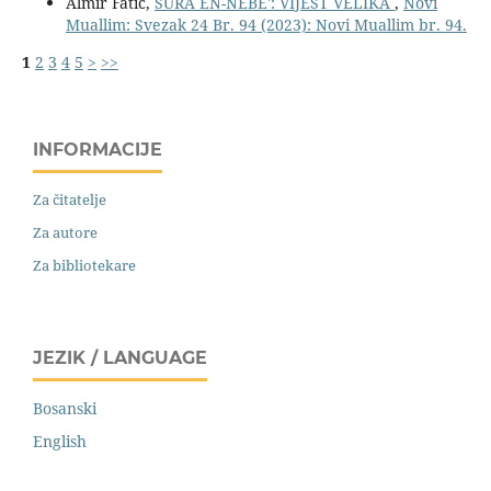
Almir Fatić,
SURA EN-NEBE': VIJEST VELIKA
,
Novi
Muallim: Svezak 24 Br. 94 (2023): Novi Muallim br. 94.
1
2
3
4
5
>
>>
INFORMACIJE
Za čitatelje
Za autore
Za bibliotekare
JEZIK / LANGUAGE
Bosanski
English