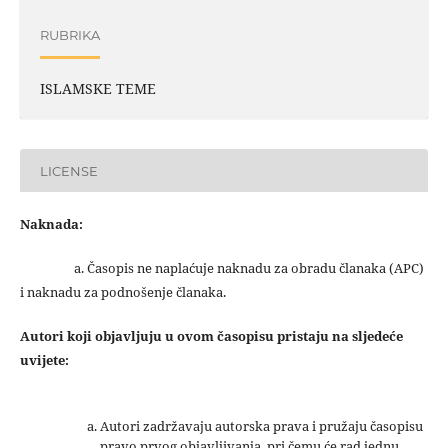
RUBRIKA
ISLAMSKE TEME
LICENSE
Naknada:
a. Časopis ne naplaćuje naknadu za obradu članaka (APC)
i naknadu za podnošenje članaka.
Autori koji objavljuju u ovom časopisu pristaju na sljedeće
uvijete:
Autori zadržavaju autorska prava i pružaju časopisu
pravo prvog objavljivanja, pri čemu će rad jednu