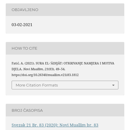
OBJAVLJENO
03-02-2021
HOW TO CITE
Fatić, A. (2021). SURA EL-’ĀDIJĀT: OTKRIVANJE NAMJERA I MOTIVA
DJELA.
Novi Muallim
,
21
(83), 49–54.
https://doi.org/10.26340/muallim.v21i83.1812
More Citation Formats
BROJ ČASOPISA
Svezak 21 Br. 83 (2020): Novi Muallim br. 83