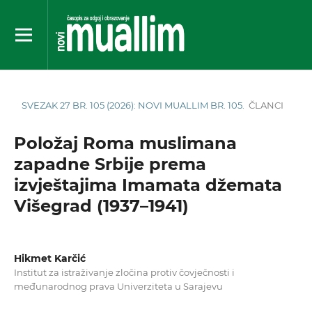
SVEZAK 27 BR. 105 (2026): NOVI MUALLIM BR. 105.
ČLANCI
Položaj Roma muslimana
zapadne Srbije prema
izvještajima Imamata džemata
Višegrad (1937–1941)
Hikmet Karčić
Institut za istraživanje zločina protiv čovječnosti i
međunarodnog prava Univerziteta u Sarajevu