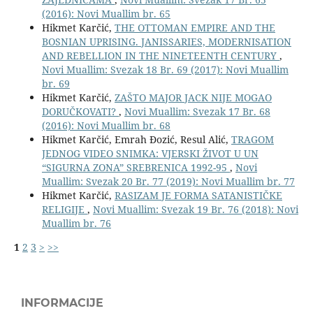
(2016): Novi Muallim br. 65
Hikmet Karčić,
THE OTTOMAN EMPIRE AND THE
BOSNIAN UPRISING. JANISSARIES, MODERNISATION
AND REBELLION IN THE NINETEENTH CENTURY
,
Novi Muallim: Svezak 18 Br. 69 (2017): Novi Muallim
br. 69
Hikmet Karčić,
ZAŠTO MAJOR JACK NIJE MOGAO
DORUČKOVATI?
,
Novi Muallim: Svezak 17 Br. 68
(2016): Novi Muallim br. 68
Hikmet Karčić, Emrah Đozić, Resul Alić,
TRAGOM
JEDNOG VIDEO SNIMKA: VJERSKI ŽIVOT U UN
“SIGURNA ZONA” SREBRENICA 1992-95
,
Novi
Muallim: Svezak 20 Br. 77 (2019): Novi Muallim br. 77
Hikmet Karčić,
RASIZAM JE FORMA SATANISTIČKE
RELIGIJE
,
Novi Muallim: Svezak 19 Br. 76 (2018): Novi
Muallim br. 76
1
2
3
>
>>
INFORMACIJE