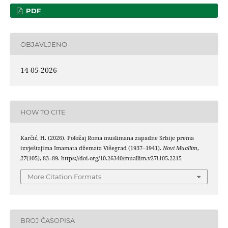
PDF
OBJAVLJENO
14-05-2026
HOW TO CITE
Karčić, H. (2026). Položaj Roma muslimana zapadne Srbije prema
izvještajima Imamata džemata Višegrad (1937–1941).
Novi Muallim
,
27
(105), 83–89. https://doi.org/10.26340/muallim.v27i105.2215
More Citation Formats
BROJ ČASOPISA