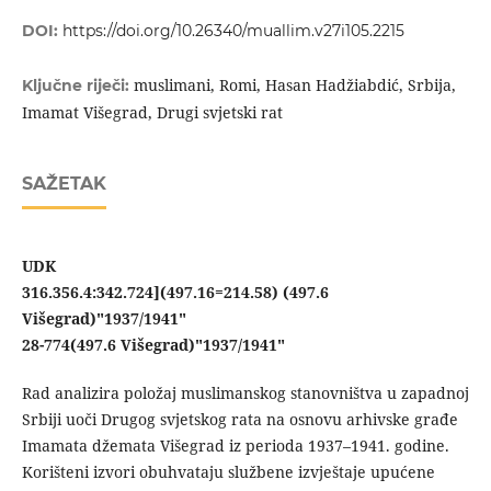
DOI:
https://doi.org/10.26340/muallim.v27i105.2215
muslimani, Romi, Hasan Hadžiabdić, Srbija,
Ključne riječi:
Imamat Višegrad, Drugi svjetski rat
SAŽETAK
UDK
316.356.4:342.724](497.16=214.58) (497.6
Višegrad)"1937/1941"
28-774(497.6 Višegrad)"1937/1941"
Rad analizira položaj muslimanskog stanovništva u zapadnoj
Srbiji uoči Drugog svjetskog rata na osnovu arhivske građe
Imamata džemata Višegrad iz perioda 1937–1941. godine.
Korišteni izvori obuhvataju službene izvještaje upućene