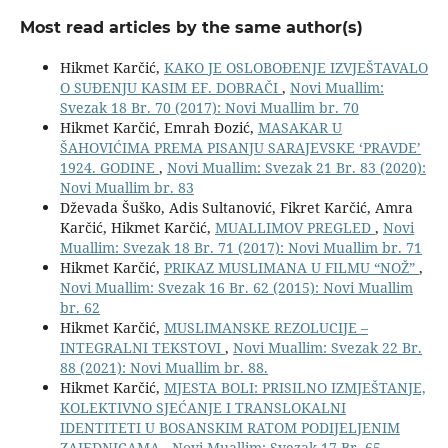
Most read articles by the same author(s)
Hikmet Karčić,
KAKO JE OSLOBOĐENJE IZVJEŠTAVALO
O SUĐENJU KASIM EF. DOBRAČI
,
Novi Muallim:
Svezak 18 Br. 70 (2017): Novi Muallim br. 70
Hikmet Karčić, Emrah Đozić,
MASAKAR U
ŠAHOVIĆIMA PREMA PISANJU SARAJEVSKE ‘PRAVDE’
1924. GODINE
,
Novi Muallim: Svezak 21 Br. 83 (2020):
Novi Muallim br. 83
Dževada Šuško, Adis Sultanović, Fikret Karčić, Amra
Karčić, Hikmet Karčić,
MUALLIMOV PREGLED
,
Novi
Muallim: Svezak 18 Br. 71 (2017): Novi Muallim br. 71
Hikmet Karčić,
PRIKAZ MUSLIMANA U FILMU “NOŽ”
,
Novi Muallim: Svezak 16 Br. 62 (2015): Novi Muallim
br. 62
Hikmet Karčić,
MUSLIMANSKE REZOLUCIJE –
INTEGRALNI TEKSTOVI
,
Novi Muallim: Svezak 22 Br.
88 (2021): Novi Muallim br. 88.
Hikmet Karčić,
MJESTA BOLI: PRISILNO IZMJEŠTANJE,
KOLEKTIVNO SJEĆANJE I TRANSLOKALNI
IDENTITETI U BOSANSKIM RATOM PODIJELJENIM
ZAJEDNICAMA
,
Novi Muallim: Svezak 17 Br. 65