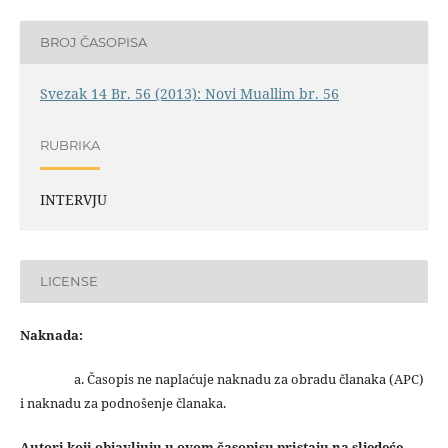
BROJ ČASOPISA
Svezak 14 Br. 56 (2013): Novi Muallim br. 56
RUBRIKA
INTERVJU
LICENSE
Naknada:
a. Časopis ne naplaćuje naknadu za obradu članaka (APC)
i naknadu za podnošenje članaka.
Autori koji objavljuju u ovom časopisu pristaju na sljedeće