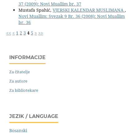
37 (2009): Novi Muallim br. 37
Mustafa Spahić,
VJERSKI KALENDAR MUSLIMANA
,
Novi Muallim: Svezak 9 Br. 36 (2008): Novi Muallim
br. 36
<<
<
1
2
3
4
5
>
>>
INFORMACIJE
Za čitatelje
Za autore
Za bibliotekare
JEZIK / LANGUAGE
Bosanski