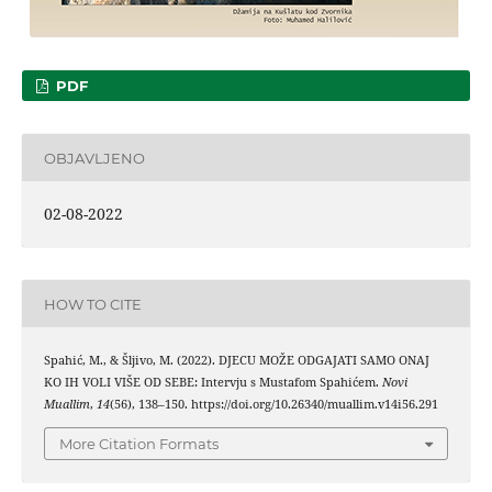
PDF
OBJAVLJENO
02-08-2022
HOW TO CITE
Spahić, M., & Šljivo, M. (2022). DJECU MOŽE ODGAJATI SAMO ONAJ
KO IH VOLI VIŠE OD SEBE: Intervju s Mustafom Spahićem.
Novi
Muallim
,
14
(56), 138–150. https://doi.org/10.26340/muallim.v14i56.291
More Citation Formats