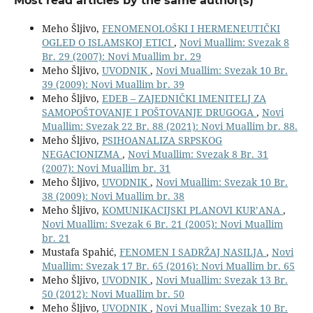
Most read articles by the same author(s)
Meho Šljivo,
FENOMENOLOŠKI I HERMENEUTIČKI
OGLED O ISLAMSKOJ ETICI
,
Novi Muallim: Svezak 8
Br. 29 (2007): Novi Muallim br. 29
Meho Šljivo,
UVODNIK
,
Novi Muallim: Svezak 10 Br.
39 (2009): Novi Muallim br. 39
Meho Šljivo,
EDEB – ZAJEDNIČKI IMENITELJ ZA
SAMOPOŠTOVANJE I POŠTOVANJE DRUGOGA
,
Novi
Muallim: Svezak 22 Br. 88 (2021): Novi Muallim br. 88.
Meho Šljivo,
PSIHOANALIZA SRPSKOG
NEGACIONIZMA
,
Novi Muallim: Svezak 8 Br. 31
(2007): Novi Muallim br. 31
Meho Šljivo,
UVODNIK
,
Novi Muallim: Svezak 10 Br.
38 (2009): Novi Muallim br. 38
Meho Šljivo,
KOMUNIKACIJSKI PLANOVI KUR’ANA
,
Novi Muallim: Svezak 6 Br. 21 (2005): Novi Muallim
br. 21
Mustafa Spahić,
FENOMEN I SADRŽAJ NASILJA
,
Novi
Muallim: Svezak 17 Br. 65 (2016): Novi Muallim br. 65
Meho Šljivo,
UVODNIK
,
Novi Muallim: Svezak 13 Br.
50 (2012): Novi Muallim br. 50
Meho Šljivo,
UVODNIK
,
Novi Muallim: Svezak 10 Br.