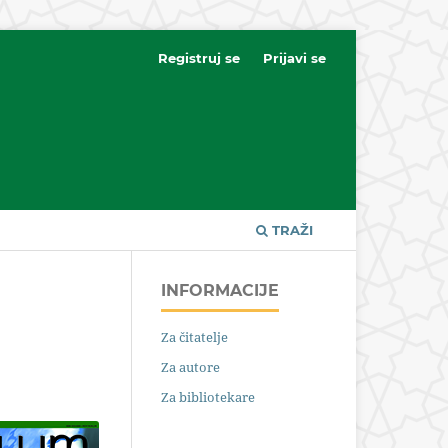
Registruj se
Prijavi se
TRAŽI
INFORMACIJE
Za čitatelje
Za autore
Za bibliotekare