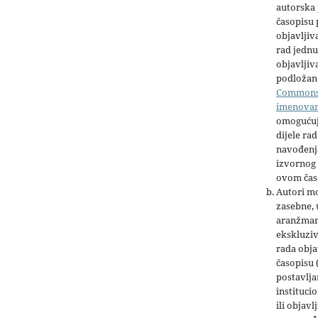
autorska 
časopisu
objavljiv
rad jednu
objavljiva
podložan 
Common
imenova
omogućuj
dijele rad
navođenja
izvornog 
ovom čas
Autori mo
zasebne,
aranžman
ekskluziv
rada obja
časopisu 
postavlja
institucio
ili objavl