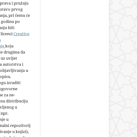
prava i pružaju
 pravo prvog
anja, pri čemu će
 godinu po
nju biti
licenci
Creative
s
nje
koja
e drugima da
 uz uvijet
 autorstva i
objavljivanja u
opisu.
gu izraditi
 ugovorne
e za ne-
nu distribuciju
vljenog u
(npr.
nje u
nalni repozitorij
jivanje u knjizi),