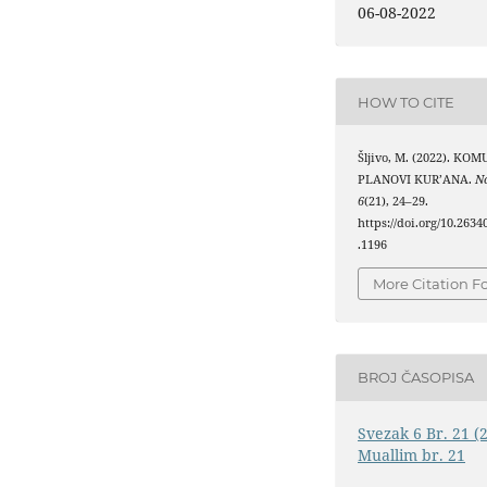
06-08-2022
HOW TO CITE
Šljivo, M. (2022). KO
PLANOVI KUR’ANA.
N
6
(21), 24–29.
https://doi.org/10.263
.1196
More Citation F
BROJ ČASOPISA
Svezak 6 Br. 21 (
Muallim br. 21