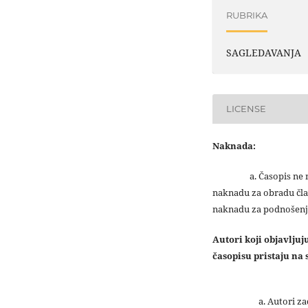
RUBRIKA
SAGLEDAVANJA
LICENSE
Naknada:
a. Časopis ne na
naknadu za obradu čla
naknadu za podnošenj
Autori koji objavlju
časopisu pristaju na s
Autori z