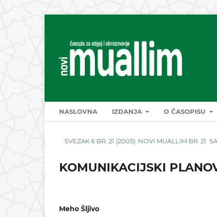
NASLOVNA
IZDANJA
O ČASOPISU
SVEZAK 6 BR. 21 (2005): NOVI MUALLIM BR. 21
S
KOMUNIKACIJSKI PLANOV
Meho Šljivo