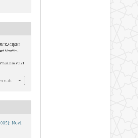
MUNIKACIJSKI
ovi Muallim
,
40/muallim.v6i21
ormats
2005): Novi