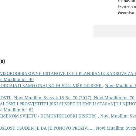
uz navođe
izvorno 
časopisu.
s)
VISOKOOBRAZOVNE USTANOVE IZ-E I PLANIRANJE KADROVA ZA 
vi Muallim br. 40
ODGAJATI SAMO ONAJ KO IH VOLI VIŠE OD SEBE
,
Novi Muallim: 
NOSTI
,
Novi Muallim: Svezak 18 Br. 70 (2017): Novi Muallim br. 70
ALOŠKI I PROSVJETITELJSKI SUSRET ULEME U STASANJU I NJIH
vi Muallim br. 82
EMENOM SVIJETU - KOMUNIKOLOŠKI DISKURS
,
Novi Muallim: Sve
OŠLOST OSUĐEN JE DA JE PONOVO PROŽIVI...
,
Novi Muallim: Svez