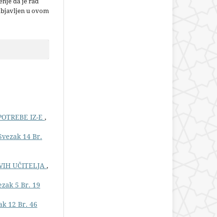
nje da je rad
objavljen u ovom
POTREBE IZ-E
,
Svezak 14 Br.
OVIH UČITELJA
,
zak 5 Br. 19
ak 12 Br. 46