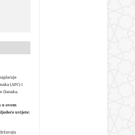
plaćuje
naka (APC) i
e članaka.
ju u ovom
ljedeće uvijete:
adržavaju