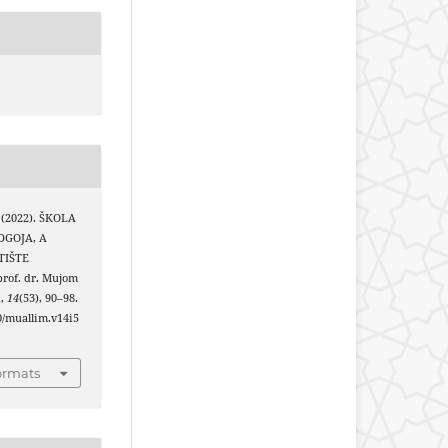
. (2022). ŠKOLA
DGOJA, A
TIŠTE
prof. dr. Mujom
m
,
14
(53), 90–98.
40/muallim.v14i5
ormats