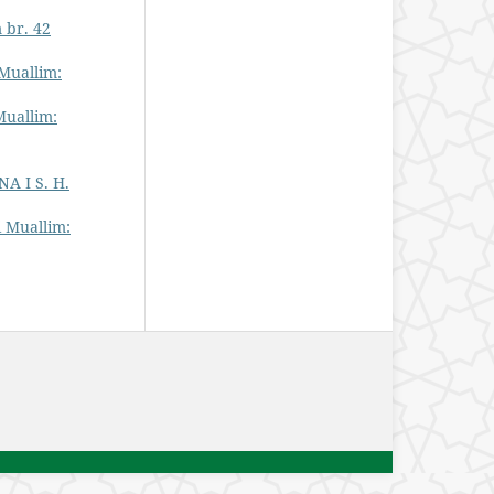
 br. 42
Muallim:
Muallim:
A I S. H.
 Muallim: