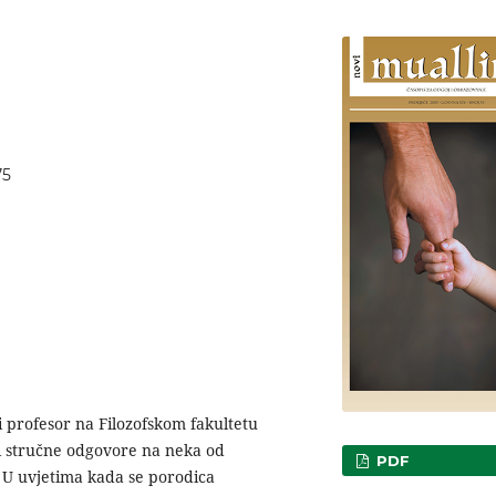
75
i profesor na Filozofskom fakultetu
di stručne odgovore na neka od
PDF
. U uvjetima kada se porodica