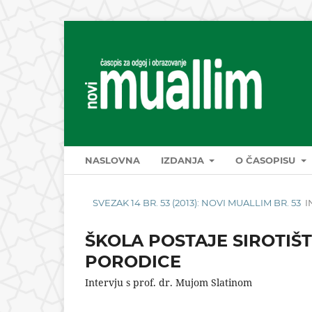
NASLOVNA
IZDANJA
O ČASOPISU
SVEZAK 14 BR. 53 (2013): NOVI MUALLIM BR. 53
I
ŠKOLA POSTAJE SIROTIŠT
PORODICE
Intervju s prof. dr. Mujom Slatinom