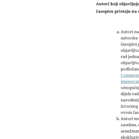
Autori koji objavlju
časopisu pristaju na s
Autori z
autorska 
časopisu
objavljiv
rad jednu
objavljiva
podložan 
Common
imenova
omogućuj
dijele rad
navođenja
izvornog 
ovom čas
Autori mo
zasebne,
aranžman
ekskluziv