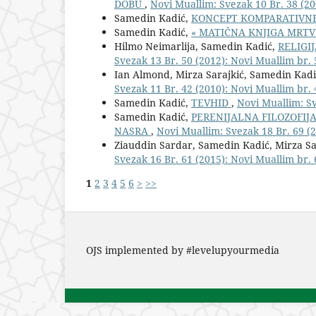
DOBU
,
Novi Muallim: Svezak 10 Br. 38 (20
Samedin Kadić,
KONCEPT KOMPARATIVNE
Samedin Kadić,
« MATIČNA KNJIGA MRTV
Hilmo Neimarlija, Samedin Kadić,
RELIGI
Svezak 13 Br. 50 (2012): Novi Muallim br. 
Ian Almond, Mirza Sarajkić, Samedin Kad
Svezak 11 Br. 42 (2010): Novi Muallim br. 
Samedin Kadić,
TEVHID
,
Novi Muallim: Sv
Samedin Kadić,
PERENIJALNA FILOZOFIJA
NASRA
,
Novi Muallim: Svezak 18 Br. 69 (2
Ziauddin Sardar, Samedin Kadić, Mirza Sa
Svezak 16 Br. 61 (2015): Novi Muallim br. 
1
2
3
4
5
6
>
>>
OJS implemented by #levelupyourmedia