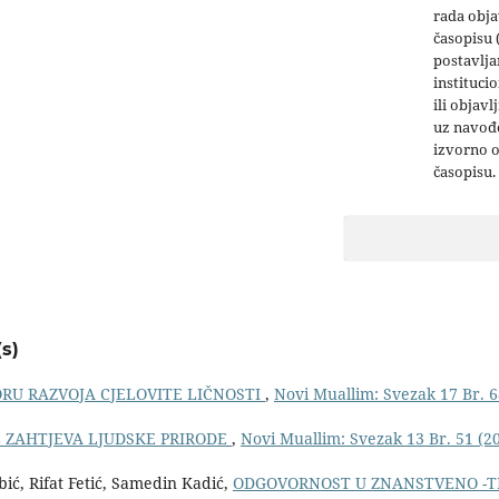
rada obja
časopisu 
postavlja
institucio
ili objavl
uz navođe
izvorno 
časopisu.
s)
ORU RAZVOJA CJELOVITE LIČNOSTI
,
Novi Muallim: Svezak 17 Br. 6
E ZAHTJEVA LJUDSKE PRIRODE
,
Novi Muallim: Svezak 13 Br. 51 (2
ić, Rifat Fetić, Samedin Kadić,
ODGOVORNOST U ZNANSTVENO -