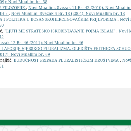
09): Novi Muallim br. 38
 FILOZOFIJE
,
Novi Muallim: Svezak 11 Br. 42 (2010): Novi Muallim
IH »
,
Novi Muallim: Svezak 5 Br. 18 (2004): Novi Muallim br. 18
JA I POLITIKA U BOSANSKOHERCEGOVAČKIM PRIJEPORIMA
,
Novi 
50
ić,
"LJUTI ME STRATEŠKO ISKORIŠTAVANJE POJMA ISLAM"
,
Novi 
42
ezak 12 Br. 46 (2011): Novi Muallim br. 46
 I APORIJE VJERSKOG PLURALIZMA: GLEDIŠTA FRITHJOFA SCHUON
017): Novi Muallim br. 69
rajkić,
BUDUĆNOST PRIPADA PLURALISTIČKIM DRUŠTVIMA
,
Novi
61