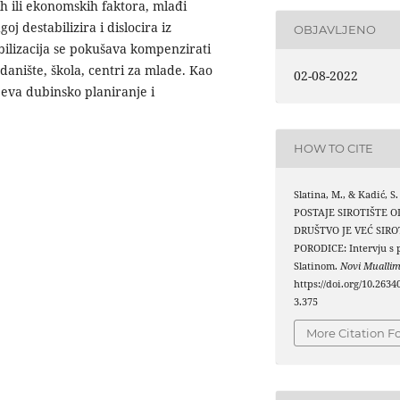
ih ili ekonomskih faktora, mlađi
j destabilizira i dislocira iz
OBJAVLJENO
bilizacija se pokušava kompenzirati
danište, škola, centri za mlade. Kao
02-08-2022
jeva dubinsko planiranje i
HOW TO CITE
Slatina, M., & Kadić, S
POSTAJE SIROTIŠTE O
DRUŠTVO JE VEĆ SIRO
PORODICE: Intervju s 
Slatinom.
Novi Mualli
https://doi.org/10.263
3.375
More Citation F