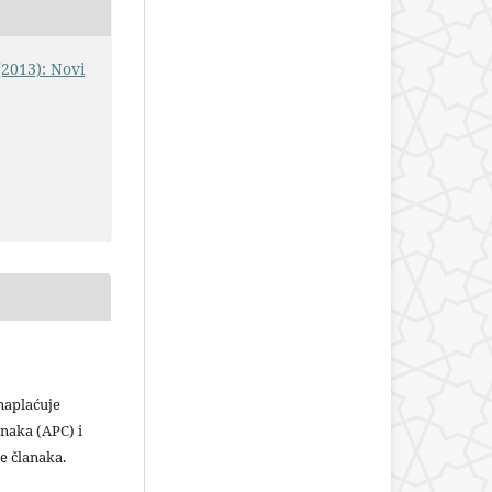
(2013): Novi
plaćuje
naka (APC) i
e članaka.