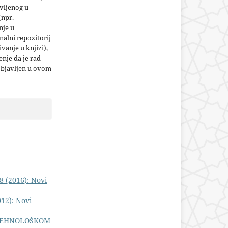
vljenog u
(npr.
nje u
nalni repozitorij
jivanje u knjizi),
nje da je rad
objavljen u ovom
8 (2016): Novi
012): Novi
TEHNOLOŠKOM