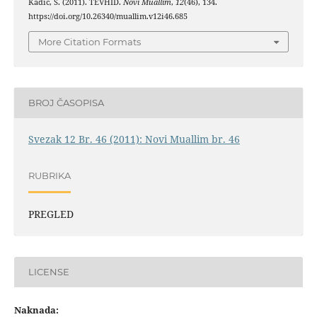
Kadić, S. (2011). TEVHID.
Novi Muallim
,
12
(46), 134.
https://doi.org/10.26340/muallim.v12i46.685
More Citation Formats
BROJ ČASOPISA
Svezak 12 Br. 46 (2011): Novi Muallim br. 46
RUBRIKA
PREGLED
LICENSE
Naknada: