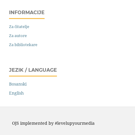
INFORMACIJE
Za čitatelje
Za autore
Za bibliotekare
JEZIK / LANGUAGE
Bosanski
English
OJS implemented by #levelupyourmedia