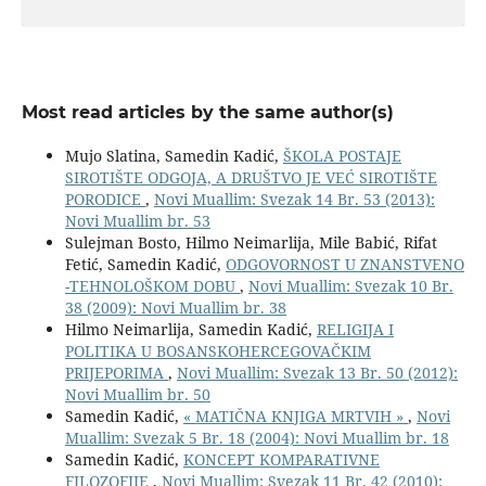
Most read articles by the same author(s)
Mujo Slatina, Samedin Kadić,
ŠKOLA POSTAJE
SIROTIŠTE ODGOJA, A DRUŠTVO JE VEĆ SIROTIŠTE
PORODICE
,
Novi Muallim: Svezak 14 Br. 53 (2013):
Novi Muallim br. 53
Sulejman Bosto, Hilmo Neimarlija, Mile Babić, Rifat
Fetić, Samedin Kadić,
ODGOVORNOST U ZNANSTVENO
-TEHNOLOŠKOM DOBU
,
Novi Muallim: Svezak 10 Br.
38 (2009): Novi Muallim br. 38
Hilmo Neimarlija, Samedin Kadić,
RELIGIJA I
POLITIKA U BOSANSKOHERCEGOVAČKIM
PRIJEPORIMA
,
Novi Muallim: Svezak 13 Br. 50 (2012):
Novi Muallim br. 50
Samedin Kadić,
« MATIČNA KNJIGA MRTVIH »
,
Novi
Muallim: Svezak 5 Br. 18 (2004): Novi Muallim br. 18
Samedin Kadić,
KONCEPT KOMPARATIVNE
FILOZOFIJE
,
Novi Muallim: Svezak 11 Br. 42 (2010):