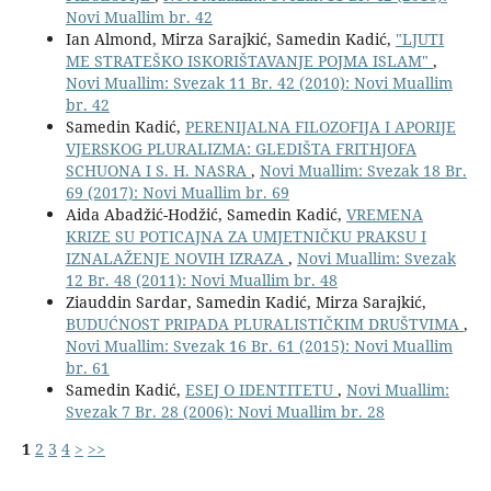
Novi Muallim br. 42
Ian Almond, Mirza Sarajkić, Samedin Kadić,
"LJUTI
ME STRATEŠKO ISKORIŠTAVANJE POJMA ISLAM"
,
Novi Muallim: Svezak 11 Br. 42 (2010): Novi Muallim
br. 42
Samedin Kadić,
PERENIJALNA FILOZOFIJA I APORIJE
VJERSKOG PLURALIZMA: GLEDIŠTA FRITHJOFA
SCHUONA I S. H. NASRA
,
Novi Muallim: Svezak 18 Br.
69 (2017): Novi Muallim br. 69
Aida Abadžić-Hodžić, Samedin Kadić,
VREMENA
KRIZE SU POTICAJNA ZA UMJETNIČKU PRAKSU I
IZNALAŽENJE NOVIH IZRAZA
,
Novi Muallim: Svezak
12 Br. 48 (2011): Novi Muallim br. 48
Ziauddin Sardar, Samedin Kadić, Mirza Sarajkić,
BUDUĆNOST PRIPADA PLURALISTIČKIM DRUŠTVIMA
,
Novi Muallim: Svezak 16 Br. 61 (2015): Novi Muallim
br. 61
Samedin Kadić,
ESEJ O IDENTITETU
,
Novi Muallim:
Svezak 7 Br. 28 (2006): Novi Muallim br. 28
1
2
3
4
>
>>