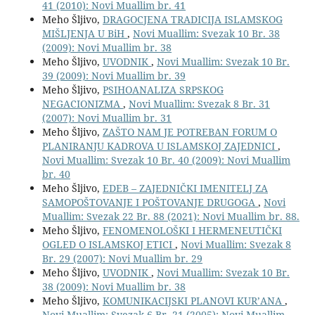
41 (2010): Novi Muallim br. 41
Meho Šljivo,
DRAGOCJENA TRADICIJA ISLAMSKOG
MIŠLJENJA U BiH
,
Novi Muallim: Svezak 10 Br. 38
(2009): Novi Muallim br. 38
Meho Šljivo,
UVODNIK
,
Novi Muallim: Svezak 10 Br.
39 (2009): Novi Muallim br. 39
Meho Šljivo,
PSIHOANALIZA SRPSKOG
NEGACIONIZMA
,
Novi Muallim: Svezak 8 Br. 31
(2007): Novi Muallim br. 31
Meho Šljivo,
ZAŠTO NAM JE POTREBAN FORUM O
PLANIRANJU KADROVA U ISLAMSKOJ ZAJEDNICI
,
Novi Muallim: Svezak 10 Br. 40 (2009): Novi Muallim
br. 40
Meho Šljivo,
EDEB – ZAJEDNIČKI IMENITELJ ZA
SAMOPOŠTOVANJE I POŠTOVANJE DRUGOGA
,
Novi
Muallim: Svezak 22 Br. 88 (2021): Novi Muallim br. 88.
Meho Šljivo,
FENOMENOLOŠKI I HERMENEUTIČKI
OGLED O ISLAMSKOJ ETICI
,
Novi Muallim: Svezak 8
Br. 29 (2007): Novi Muallim br. 29
Meho Šljivo,
UVODNIK
,
Novi Muallim: Svezak 10 Br.
38 (2009): Novi Muallim br. 38
Meho Šljivo,
KOMUNIKACIJSKI PLANOVI KUR’ANA
,
Novi Muallim: Svezak 6 Br. 21 (2005): Novi Muallim