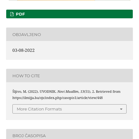
PDF
OBJAVLJENO
03-08-2022
HOW TO CITE
Šljivo, M. (2022). UVODNIK.
Novi Muallim
,
13
(51), 2. Retrieved from
https://ilmijja.ba/ojs/index.php/casopis1/article/view/448
More Citation Formats
BROJ ČASOPISA