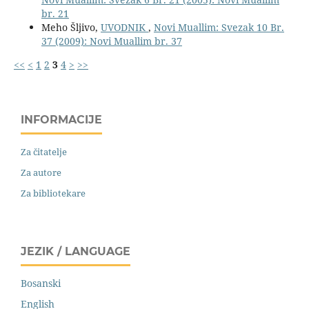
br. 21
Meho Šljivo,
UVODNIK
,
Novi Muallim: Svezak 10 Br.
37 (2009): Novi Muallim br. 37
<<
<
1
2
3
4
>
>>
INFORMACIJE
Za čitatelje
Za autore
Za bibliotekare
JEZIK / LANGUAGE
Bosanski
English