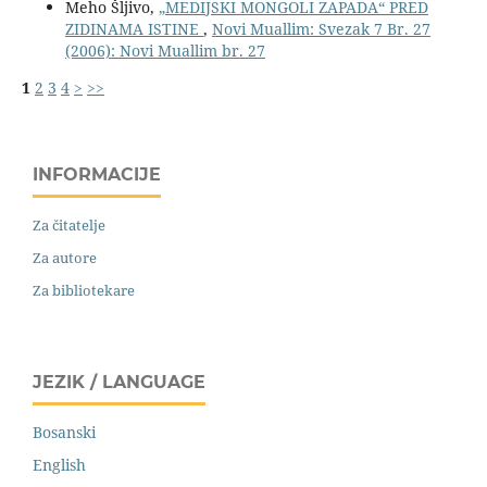
Meho Šljivo,
„MEDIJSKI MONGOLI ZAPADA“ PRED
ZIDINAMA ISTINE
,
Novi Muallim: Svezak 7 Br. 27
(2006): Novi Muallim br. 27
1
2
3
4
>
>>
INFORMACIJE
Za čitatelje
Za autore
Za bibliotekare
JEZIK / LANGUAGE
Bosanski
English