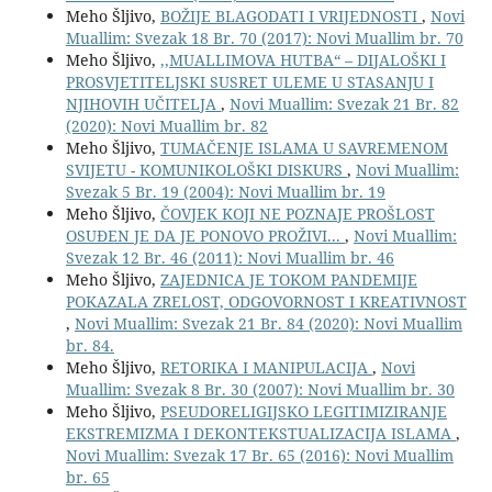
Meho Šljivo,
BOŽIJE BLAGODATI I VRIJEDNOSTI
,
Novi
Muallim: Svezak 18 Br. 70 (2017): Novi Muallim br. 70
Meho Šljivo,
,,MUALLIMOVA HUTBA“ – DIJALOŠKI I
PROSVJETITELJSKI SUSRET ULEME U STASANJU I
NJIHOVIH UČITELJA
,
Novi Muallim: Svezak 21 Br. 82
(2020): Novi Muallim br. 82
Meho Šljivo,
TUMAČENJE ISLAMA U SAVREMENOM
SVIJETU - KOMUNIKOLOŠKI DISKURS
,
Novi Muallim:
Svezak 5 Br. 19 (2004): Novi Muallim br. 19
Meho Šljivo,
ČOVJEK KOJI NE POZNAJE PROŠLOST
OSUĐEN JE DA JE PONOVO PROŽIVI...
,
Novi Muallim:
Svezak 12 Br. 46 (2011): Novi Muallim br. 46
Meho Šljivo,
ZAJEDNICA JE TOKOM PANDEMIJE
POKAZALA ZRELOST, ODGOVORNOST I KREATIVNOST
,
Novi Muallim: Svezak 21 Br. 84 (2020): Novi Muallim
br. 84.
Meho Šljivo,
RETORIKA I MANIPULACIJA
,
Novi
Muallim: Svezak 8 Br. 30 (2007): Novi Muallim br. 30
Meho Šljivo,
PSEUDORELIGIJSKO LEGITIMIZIRANJE
EKSTREMIZMA I DEKONTEKSTUALIZACIJA ISLAMA
,
Novi Muallim: Svezak 17 Br. 65 (2016): Novi Muallim
br. 65