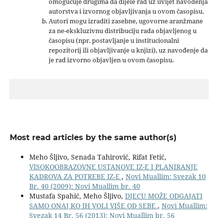
omogućuje drugima da dijele rad uz uvijet navođenja
autorstva i izvornog objavljivanja u ovom časopisu.
Autori mogu izraditi zasebne, ugovorne aranžmane
za ne-ekskluzivnu distribuciju rada objavljenog u
časopisu (npr. postavljanje u institucionalni
repozitorij ili objavljivanje u knjizi), uz navođenje da
je rad izvorno objavljen u ovom časopisu.
Most read articles by the same author(s)
Meho Šljivo, Senada Tahirović, Rifat Fetić,
VISOKOOBRAZOVNE USTANOVE IZ-E I PLANIRANJE
KADROVA ZA POTREBE IZ-E
,
Novi Muallim: Svezak 10
Br. 40 (2009): Novi Muallim br. 40
Mustafa Spahić, Meho Šljivo,
DJECU MOŽE ODGAJATI
SAMO ONAJ KO IH VOLI VIŠE OD SEBE
,
Novi Muallim:
Svezak 14 Br. 56 (2013): Novi Muallim br. 56