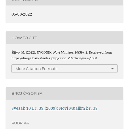
05-08-2022
HOW TO CITE
Šljivo, M. (2022). UVODNIK.
Novi Muallim
,
10
(39), 2. Retrieved from
https://ilmijja.ba/ojs/index.php/casopis1/article/view/1350
More Citation Formats
BROJ ČASOPISA
Svezak 10 Br. 39 (2009): Novi Muallim br. 39
RUBRIKA