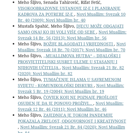
Meho Šljivo, Senada Tahirović, Rifat Fetić,
VISOKOOBRAZOVNE USTANOVE IZ-E I PLANIRANJE
KADROVA ZA POTREBE IZ-E
,
Novi Muallim: Svezak 10
Br. 40 (2009): Novi Muallim br. 40
Mustafa Spahić, Meho Šljivo,
DJECU MOŽE ODGAJATI
SAMO ONAJ KO IH VOLI VIŠE OD SEBE
,
Novi Muallim:
Svezak 14 Br. 56 (2013): Novi Muallim br. 56
Meho Šljivo,
BOŽIJE BLAGODATI I VRIJEDNOSTI
,
Novi
Muallim: Svezak 18 Br. 70 (2017): Novi Muallim br. 70
Meho Šljivo,
,,MUALLIMOVA HUTBA“ – DIJALOŠKI I
PROSVJETITELJSKI SUSRET ULEME U STASANJU I
NJIHOVIH UČITELJA
,
Novi Muallim: Svezak 21 Br. 82
(2020): Novi Muallim br. 82
Meho Šljivo,
TUMAČENJE ISLAMA U SAVREMENOM
SVIJETU - KOMUNIKOLOŠKI DISKURS
,
Novi Muallim:
Svezak 5 Br. 19 (2004): Novi Muallim br. 19
Meho Šljivo,
ČOVJEK KOJI NE POZNAJE PROŠLOST
OSUĐEN JE DA JE PONOVO PROŽIVI...
,
Novi Muallim:
Svezak 12 Br. 46 (2011): Novi Muallim br. 46
Meho Šljivo,
ZAJEDNICA JE TOKOM PANDEMIJE
POKAZALA ZRELOST, ODGOVORNOST I KREATIVNOST
,
Novi Muallim: Svezak 21 Br. 84 (2020): Novi Muallim
br. 84.