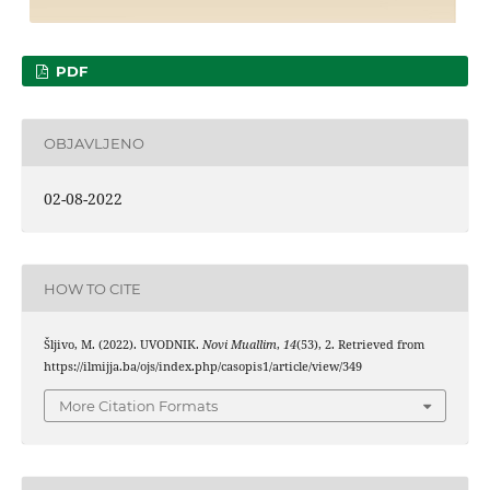
PDF
OBJAVLJENO
02-08-2022
HOW TO CITE
Šljivo, M. (2022). UVODNIK.
Novi Muallim
,
14
(53), 2. Retrieved from
https://ilmijja.ba/ojs/index.php/casopis1/article/view/349
More Citation Formats