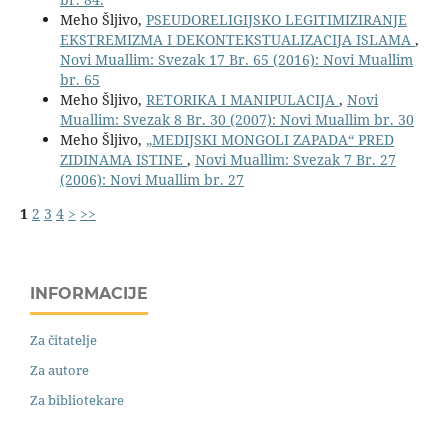
Meho Šljivo,
PSEUDORELIGIJSKO LEGITIMIZIRANJE
EKSTREMIZMA I DEKONTEKSTUALIZACIJA ISLAMA
,
Novi Muallim: Svezak 17 Br. 65 (2016): Novi Muallim
br. 65
Meho Šljivo,
RETORIKA I MANIPULACIJA
,
Novi
Muallim: Svezak 8 Br. 30 (2007): Novi Muallim br. 30
Meho Šljivo,
„MEDIJSKI MONGOLI ZAPADA“ PRED
ZIDINAMA ISTINE
,
Novi Muallim: Svezak 7 Br. 27
(2006): Novi Muallim br. 27
1
2
3
4
>
>>
INFORMACIJE
Za čitatelje
Za autore
Za bibliotekare