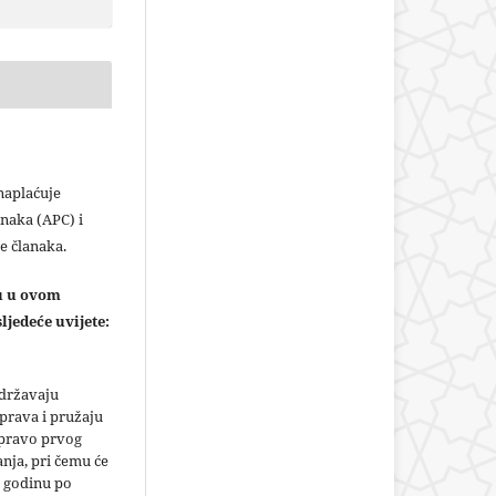
plaćuje
naka (APC) i
e članaka.
ju u ovom
ljedeće uvijete:
adržavaju
prava i pružaju
 pravo prvog
anja, pri čemu će
 godinu po