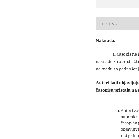
LICENSE
Naknada:
a. Časopis ne na
naknadu za obradu čla
naknadu za podnošenj
Autori koji objavlju
časopisu pristaju na s
Autori z
autorska 
časopisu
objavljiv
rad jednu