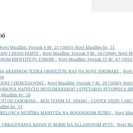
s)
Novi Muallim: Svezak 6 Br. 21 (2005): Novi Muallim br. 21
ITAJU I DUGO PAMTE
,
Novi Muallim: Svezak 9 Br. 34 (2008): Novi M
URNOM IDENTITETU EVROPE
,
Novi Muallim: Svezak 22 Br. 87 (2021
JA ARAPSKOG JEZIKA OBAVEZUJE NAS NA NOVE ISKORAKE
,
Novi
60
BOSNE I HERCEGOVINE
,
Novi Muallim: Svezak 7 Br. 28 (2006): Novi
OĐENJA NAJVEĆEG MUSLIMANSKOG I SVJETSKOG PUTOPISCA I
i Muallim br. 20
I OD ZABORAVA – REIS FEHIM EF. SPAHO – COVJEK VIZIJE I AKC
allim br. 51
OBELOVCA NEDŽIBA MAHFUZA NA BOSANSKOM JEZIKU
,
Novi Mua
 I OBRAZOVANJA RAVAN JE BORBI NA ALLAHOVOM PUTU
,
Novi Mu