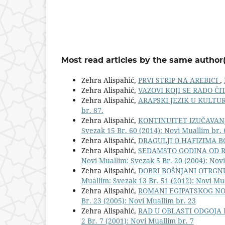
Most read articles by the same author(
Zehra Alispahić,
PRVI STRIP NA AREBICI
,
Zehra Alispahić,
VAZOVI KOJI SE RADO Č
Zehra Alispahić,
ARAPSKI JEZIK U KULT
br. 87.
Zehra Alispahić,
KONTINUITET IZUČAVAN
Svezak 15 Br. 60 (2014): Novi Muallim br. 
Zehra Alispahić,
DRAGULJI O HAFIZIMA 
Zehra Alispahić,
SEDAMSTO GODINA OD R
Novi Muallim: Svezak 5 Br. 20 (2004): Nov
Zehra Alispahić,
DOBRI BOŠNJANI OTRGNUT
Muallim: Svezak 13 Br. 51 (2012): Novi Mu
Zehra Alispahić,
ROMANI EGIPATSKOG N
Br. 23 (2005): Novi Muallim br. 23
Zehra Alispahić,
RAD U OBLASTI ODGOJA
2 Br. 7 (2001): Novi Muallim br. 7