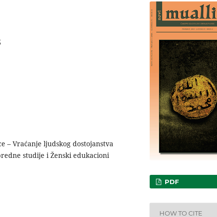
3
e – Vraćanje ljudskog dostojanstva
predne studije i Ženski edukacioni
PDF
HOW TO CITE