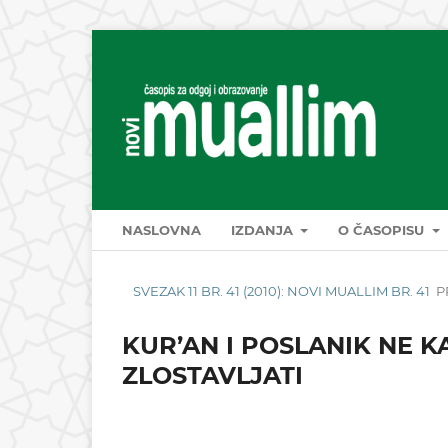
NASLOVNA
IZDANJA
O ČASOPISU
SVEZAK 11 BR. 41 (2010): NOVI MUALLIM BR. 41
P
KUR’AN I POSLANIK NE K
ZLOSTAVLJATI