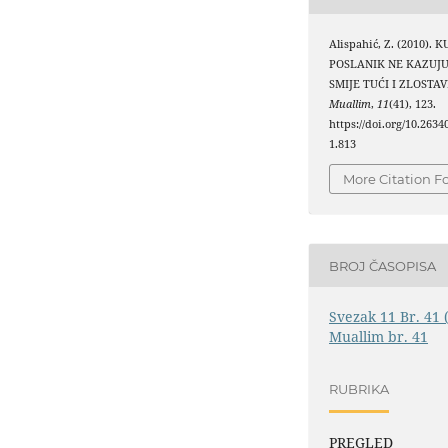
Alispahić, Z. (2010). K
POSLANIK NE KAZUJU
SMIJE TUĆI I ZLOSTAV
Muallim
,
11
(41), 123.
https://doi.org/10.263
1.813
More Citation F
BROJ ČASOPISA
Svezak 11 Br. 41 
Muallim br. 41
RUBRIKA
PREGLED