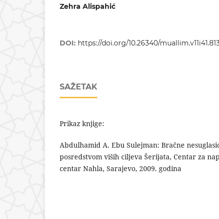
Zehra Alispahić
DOI:
https://doi.org/10.26340/muallim.v11i41.81
SAŽETAK
Prikaz knjige:
Abdulhamid A. Ebu Sulejman: Bračne nesuglasic
posredstvom viših ciljeva Šerijata, Centar za na
centar Nahla, Sarajevo, 2009. godina