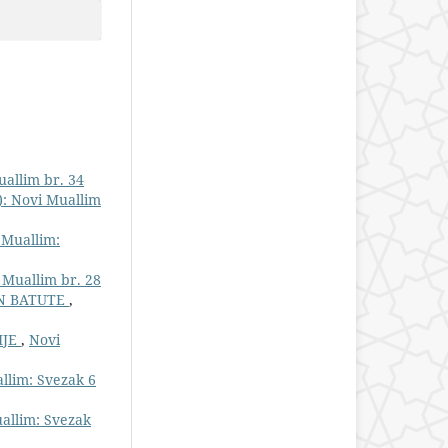
uallim br. 34
): Novi Muallim
 Muallim:
 Muallim br. 28
BN BATUTE
,
IJE
,
Novi
llim: Svezak 6
allim: Svezak