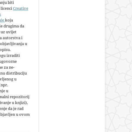
nju biti
licenci
Creative
s
nje
koja
e drugima da
 uz uvijet
 autorstva i
objavljivanja u
opisu.
gu izraditi
 ugovorne
e za ne-
nu distribuciju
vljenog u
(npr.
nje u
nalni repozitorij
jivanje u knjizi),
nje da je rad
objavljen u ovom