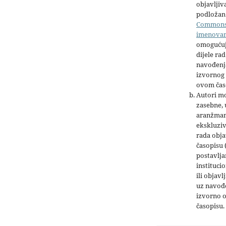
objavljiva
podložan 
Common
imenova
omogućuj
dijele rad
navođenja
izvornog 
ovom čas
Autori mo
zasebne,
aranžman
ekskluziv
rada obja
časopisu 
postavlja
institucio
ili objavl
uz navođe
izvorno 
časopisu.