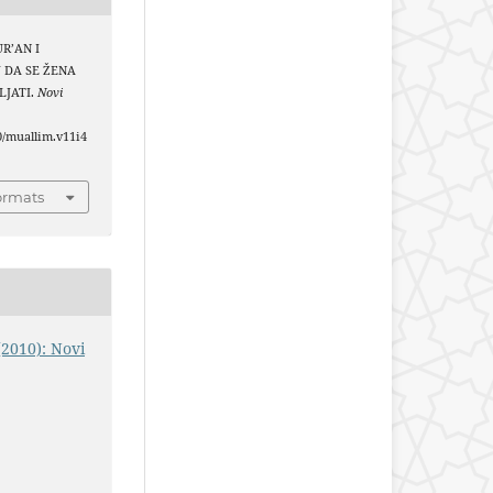
UR’AN I
 DA SE ŽENA
LJATI.
Novi
40/muallim.v11i4
ormats
(2010): Novi