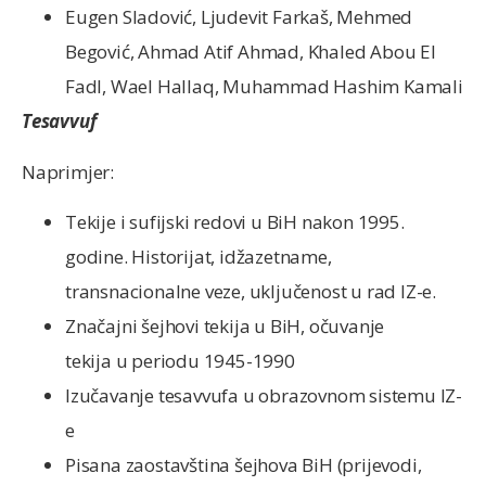
Eugen Sladović, Ljudevit Farkaš, Mehmed
Begović, Ahmad Atif Ahmad, Khaled Abou El
Fadl, Wael Hallaq, Muhammad Hashim Kamali
Tesavvuf
Naprimjer:
Tekije i sufijski redovi u BiH nakon 1995.
godine. Historijat, idžazetname,
transnacionalne veze, uključenost u rad IZ-e.
Značajni šejhovi tekija u BiH, očuvanje
tekija u periodu 1945-1990
Izučavanje tesavvufa u obrazovnom sistemu IZ-
e
Pisana zaostavština šejhova BiH (prijevodi,