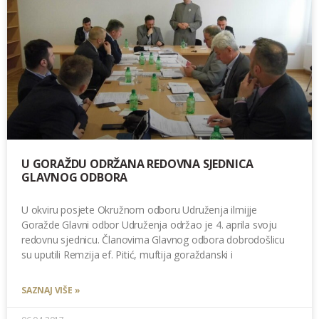
U GORAŽDU ODRŽANA REDOVNA SJEDNICA
GLAVNOG ODBORA
U okviru posjete Okružnom odboru Udruženja ilmijje
Goražde Glavni odbor Udruženja održao je 4. aprila svoju
redovnu sjednicu. Članovima Glavnog odbora dobrodošlicu
su uputili Remzija ef. Pitić, muftija goraždanski i
SAZNAJ VIŠE »