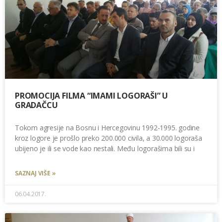
PROMOCIJA FILMA “IMAMI LOGORAŠI” U
GRADAČCU
Tokom agresije na Bosnu i Hercegovinu 1992-1995. godine
kroz logore je prošlo preko 200.000 civila, a 30.000 logoraša
ubijeno je ili se vode kao nestali. Među logorašima bili su i
SAZNAJ VIŠE »
06.04.2017.