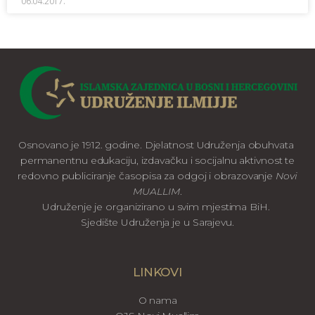
06.04.2017.
Osnovano je 1912. godine. Djelatnost Udruženja obuhvata
permanentnu edukaciju, izdavačku i socijalnu aktivnost te
redovno publiciranje časopisa za odgoj i obrazovanje
Novi
MUALLIM
.
Udruženje je organizirano u svim mjestima BiH.
Sjedište Udruženja je u Sarajevu.
LINKOVI
O nama