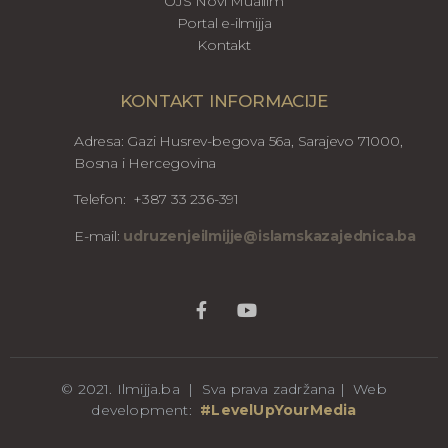
OJS Novi Muallim
Portal e-ilmijja
Kontakt
KONTAKT INFORMACIJE
Adresa: Gazi Husrev-begova 56a, Sarajevo 71000,
Bosna i Hercegovina
Telefon: +387 33 236-391
E-mail:
udruzenjeilmijje@islamskazajednica.ba
© 2021. Ilmijja.ba | Sva prava zadržana | Web
development:
#LevelUpYourMedia