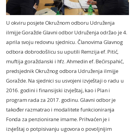
U okviru posjete Okružnom odboru Udruženja
ilmijje Goražde Glavni odbor Udruženja održao je 4.
aprila svoju redovnu sjednicu. Članovima Glavnog
odbora dobrodošlicu su uputili Remzija ef. Pitić,
muftija goraždanski i hfz. Ahmedin ef. Bećirspahić,
predsjednik Okružnog odbora Udruženja ilmijje
Goražde. Na sjednici su usvojeni izvještaji o radu u
2016. godini i finansijski izvještaj, kao i Plan i
program rada za 2017. godinu. Glavni odbor je
također razmatrao i modalitete funkcioniranja
Fonda za penzionirane imame. Prihvaćen je i
izvještaj o potpisivanju ugovora o povoljnijim