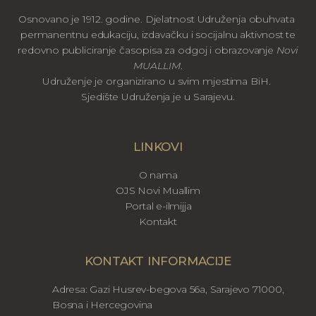
Osnovano je 1912. godine. Djelatnost Udruženja obuhvata
permanentnu edukaciju, izdavačku i socijalnu aktivnost te
redovno publiciranje časopisa za odgoj i obrazovanje
Novi
MUALLIM
.
Udruženje je organizirano u svim mjestima BiH.
Sjedište Udruženja je u Sarajevu.
LINKOVI
O nama
OJS Novi Muallim
Portal e-ilmijja
Kontakt
KONTAKT INFORMACIJE
Adresa: Gazi Husrev-begova 56a, Sarajevo 71000,
Bosna i Hercegovina