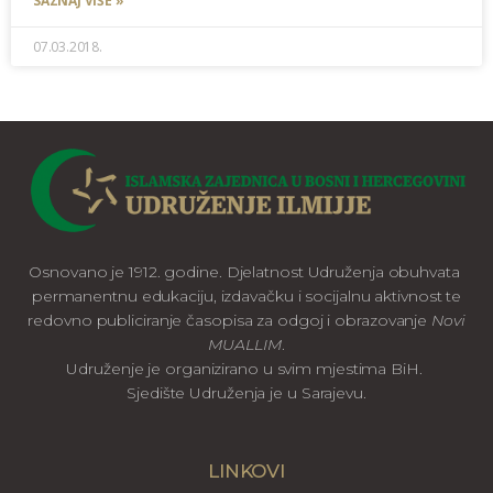
SAZNAJ VIŠE »
07.03.2018.
Osnovano je 1912. godine. Djelatnost Udruženja obuhvata
permanentnu edukaciju, izdavačku i socijalnu aktivnost te
redovno publiciranje časopisa za odgoj i obrazovanje
Novi
MUALLIM
.
Udruženje je organizirano u svim mjestima BiH.
Sjedište Udruženja je u Sarajevu.
LINKOVI