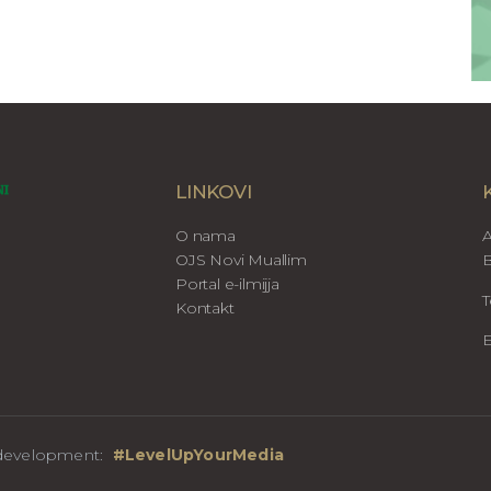
LINKOVI
O nama
A
OJS Novi Muallim
B
Portal e-ilmijja
T
Kontakt
E
b development:
#LevelUpYourMedia