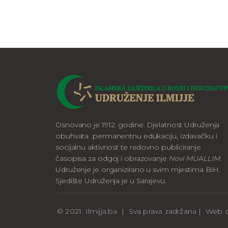
Osnovano je 1912. godine. Djelatnost Udruženja
obuhvata permanentnu edukaciju, izdavačku i
socijalnu aktivnost te redovno publiciranje
časopisa za odgoj i obrazovanje
Novi MUALLIM
.
Udruženje je organizirano u svim mjestima BiH.
Sjedište Udruženja je u Sarajevu.
© 2021. Ilmijja.ba | Sva prava zadržana | We