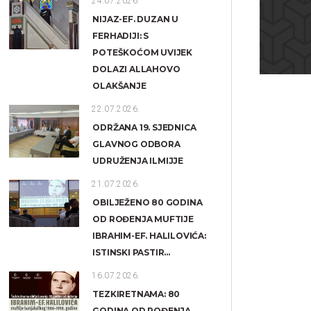
24.07.2026.
NIJAZ-EF. DUZAN U
FERHADIJI: S
POTEŠKOĆOM UVIJEK
DOLAZI ALLAHOVO
OLAKŠANJE
22.07.2026.
ODRŽANA 19. SJEDNICA
GLAVNOG ODBORA
UDRUŽENJA ILMIJJE
21.07.2026.
OBILJEŽENO 80 GODINA
OD ROĐENJA MUFTIJE
IBRAHIM-EF. HALILOVIĆA:
ISTINSKI PASTIR...
16.07.2026.
TEZKIRETNAMA: 80
GODINA OD ROĐENJA