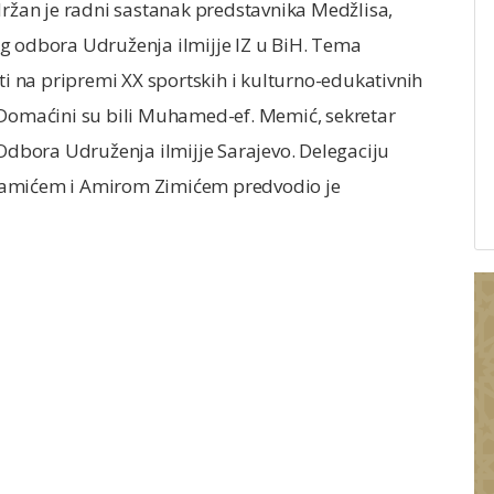
držan je radni sastanak predstavnika Medžlisa,
g odbora Udruženja ilmijje IZ u BiH. Tema
sti na pripremi XX sportskih i kulturno-edukativnih
 Domaćini su bili Muhamed-ef. Memić, sekretar
 Odbora Udruženja ilmijje Sarajevo. Delegaciju
Ramićem i Amirom Zimićem predvodio je