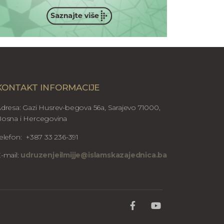
KONTAKT INFORMACIJE
dresa: Gazi Husrev-begova 56a, Sarajevo 71000,
osna i Hercegovina
elefon: +387 33 236-391
-mail:
udruzenjeilmijje@islamskazajednica.ba