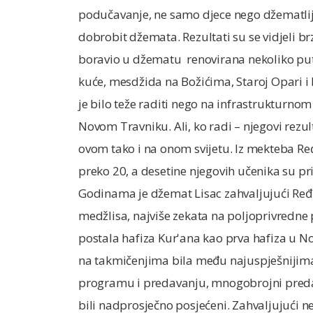
podučavanje, ne samo djece nego džematlija 
dobrobit džemata. Rezultati su se vidjeli br
boravio u džematu renovirana nekoliko put
kuće, mesdžida na Božićima, Staroj Opari i
je bilo teže raditi nego na infrastrukturnom
Novom Travniku. Ali, ko radi – njegovi rezult
ovom tako i na onom svijetu. Iz mekteba Ređe
preko 20, a desetine njegovih učenika su priz
Godinama je džemat Lisac zahvaljujući Ređi
medžlisa, najviše zekata na poljoprivredne p
postala hafiza Kur'ana kao prva hafiza u N
na takmičenjima bila među najuspješniji
programu i predavanju, mnogobrojni predav
bili nadprosječno posjećeni. Zahvaljujući n