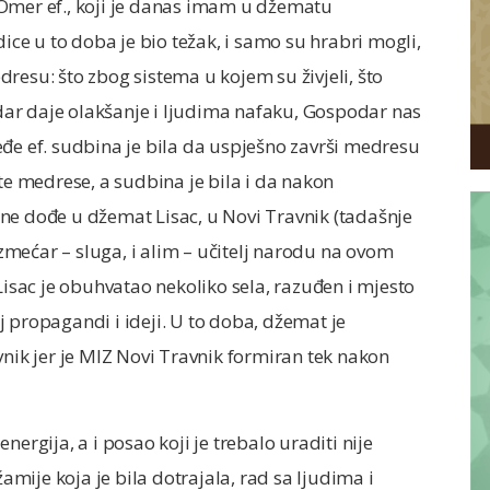
 Omer ef., koji je danas imam u džematu
e u to doba je bio težak, i samo su hrabri mogli,
edresu: što zbog sistema u kojem su živjeli, što
podar daje olakšanje i ljudima nafaku, Gospodar nas
eđe ef. sudbina je bila da uspješno završi medresu
te medrese, a sudbina je bila i da nakon
ne dođe u džemat Lisac, u Novi Travnik (tadašnje
mećar – sluga, i alim – učitelj narodu na ovom
sac je obuhvatao nekoliko sela, razuđen i mjesto
 propagandi i ideji. U to doba, džemat je
vnik jer je MIZ Novi Travnik formiran tek nakon
ergija, a i posao koji je trebalo uraditi nije
ije koja je bila dotrajala, rad sa ljudima i