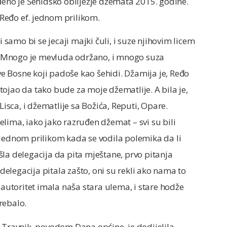
đeno je Šehidsko obilježje džemata 2015. godine.
i Ređo ef. jednom prilikom.
i samo bi se jecaji majki čuli, i suze njihovim licem
da. Mnogo je mevluda održano, i mnogo suza
ove Bosne koji padoše kao šehidi. Džamija je, Ređo
astojao da tako bude za moje džematlije. A bila je,
Lisca, i džematlije sa Božića, Reputi, Opare.
lima, iako jako razruđen džemat – svi su bili
 Jednom prilikom kada se vodila polemika da li
la delegacija da pita mještane, prvo pitanja
 delegacija pitala zašto, oni su rekli ako nama to
 autoritet imala naša stara ulema, i stare hodže
trebalo.
 Travnik, povodom Dana općine, je dodijelila