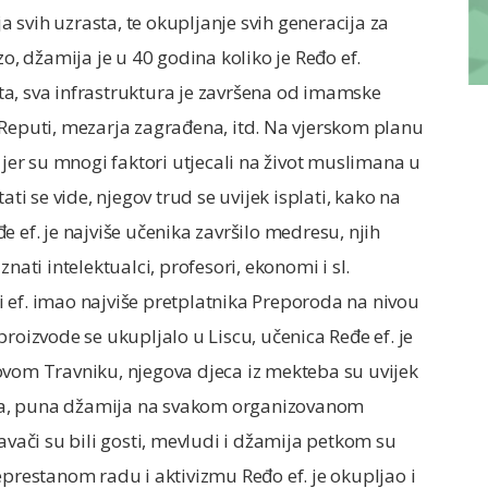
svih uzrasta, te okupljanje svih generacija za
zo, džamija je u 40 godina koliko je Ređo ef.
a, sva infrastruktura je završena od imamske
 Reputi, mezarja zagrađena, itd. Na vjerskom planu
 jer su mnogi faktori utjecali na život muslimana u
ati se vide, njegov trud se uvijek isplati, kako na
 ef. je najviše učenika završilo medresu, njih
nati intelektualci, profesori, ekonomi i sl.
 ef. imao najviše pretplatnika Preporoda na nivou
roizvode se ukupljalo u Liscu, učenica Ređe ef. je
ovom Travniku, njegova djeca iz mekteba su uvijek
ma, puna džamija na svakom organizovanom
ači su bili gosti, mevludi i džamija petkom su
eprestanom radu i aktivizmu Ređo ef. je okupljao i