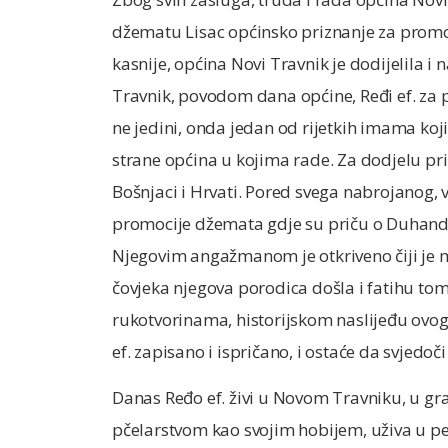
džematu Lisac općinsko priznanje za promovi
kasnije, općina Novi Travnik je dodijelila i
Travnik, povodom dana općine, Ređi ef. za p
ne jedini, onda jedan od rijetkih imama koji
strane općina u kojima rade. Za dodjelu prizn
Bošnjaci i Hrvati. Pored svega nabrojanog,
promocije džemata gdje su priču o Duhandži
Njegovim angažmanom je otkriveno čiji je m
čovjeka njegova porodica došla i fatihu tome
rukotvorinama, historijskom naslijeđu ovoga
ef. zapisano i ispričano, i ostaće da svjedoč
Danas Ređo ef. živi u Novom Travniku, u gra
pčelarstvom kao svojim hobijem, uživa u