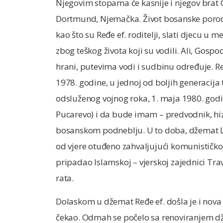
Njegovim stopama će kasnije i njegov brat
Dortmund, Njemačka. Život bosanske porodic
kao što su Ređe ef. roditelji, slati djecu u m
zbog teškog života koji su vodili. Ali, Gos
hrani, putevima vodi i sudbinu određuje. R
1978. godine, u jednoj od boljih generacija 
odsluženog vojnog roka, 1. maja 1980. godi
Pucarevo) i da bude imam – predvodnik, hiz
bosanskom podneblju. U to doba, džemat Li
od vjere otuđeno zahvaljujući komunističkoj
pripadao Islamskoj – vjerskoj zajednici Tra
rata.
Dolaskom u džemat Ređe ef. došla je i nova en
čekao. Odmah se počelo sa renoviranjem džam