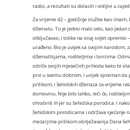
radio, a rezultati su dolazili i vidljivi u zaj
Za vrijeme 42 – godišnje službe kao imam, R
džematu. To je jedno malo selo, kao jedan 
otključavao, i tolike na onaj svijet opremio –
urađeno. Bio je uvijek sa svojim narodom, z
džematliijama, roditeljima i borcima. Odma
odriče svojih mjesečnih prihoda kako bi ol
prvi u svemu dobrom, i uvijek spreman da 
prilikom, i šehidskih dženaza za vrijeme rat
domovinu. Nije bilo lahko, reći će, roditelji
ohrabriti ih jer su šehidska porodica. I nako
šehidskim porodicama i održava sjećanje na 
mezarjima prilikom obilježavanja Dana šeh