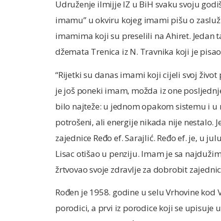
Udruženje ilmijje IZ u BiH svaku svoju godi
imamu” u okviru kojeg imami pišu o zaslu
imamima koji su preselili na Ahiret. Jedan 
džemata Trenica iz N. Travnika koji je pisa
“Rijetki su danas imami koji cijeli svoj ži
je još poneki imam, možda iz one posljednje 
bilo najteže: u jednom opakom sistemu i u ra
potrošeni, ali energije nikada nije nestalo. 
zajednice Ređo ef. Sarajlić. Ređo ef. je, u 
Lisac otišao u penziju. Imam je sa najdužim
žrtvovao svoje zdravlje za dobrobit zajednice
Rođen je 1958. godine u selu Vrhovine kod V
porodici, a prvi iz porodice koji se upisuj