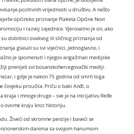
sanje pozitivnih vrijednosti u društvu. A nešto
 najviše općinsko priznanje Plaketa Općine Novi
romociju i razvoj zajednice. Vjerovatno je on, ako
 su dobitnici ovakvog ili sličnog priznanja od
anja glasali su svi vijećnici, jednoglasno, i
 važno je spomenuti i njegov angažman medijske
ji prenijeli svi bosanskohercegovački mediji.
ezar, i gdje je nakon 75 godina od smrti toga
 čovjeku proučila. Priču o baki Anđi, o
 kraja i mnoge druge – sve je na inicijativu Ređe
i o ovome kraju kroz historiju.
du. Živeći od skromne penzije i baveći se
 penzionerskim danima sa svojom hanumom