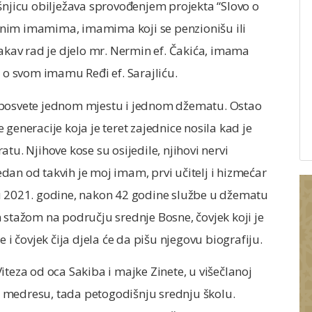
šnjicu obilježava sprovođenjem projekta “Slovo o
žnim imamima, imamima koji se penzionišu ili
takav rad je djelo mr. Nermin ef. Čakića, imama
o o svom imamu Ređi ef. Sarajliću.
vot posvete jednom mjestu i jednom džematu. Ostao
generacije koja je teret zajednice nosila kad je
tu. Njihove kose su osijedile, njihovi nervi
Jedan od takvih je moj imam, prvi učitelj i hizmećar
julu 2021. godine, nakon 42 godine službe u džematu
 stažom na području srednje Bosne, čovjek koji je
 i čovjek čija djela će da pišu njegovu biografiju.
iteza od oca Sakiba i majke Zinete, u višečlanoj
e u medresu, tada petogodišnju srednju školu.