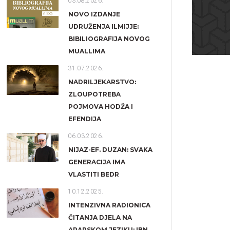
03.08.2026.
NOVO IZDANJE
UDRUŽENJA ILMIJJE:
BIBILIOGRAFIJA NOVOG
MUALLIMA
31.07.2026.
NADRILJEKARSTVO:
ZLOUPOTREBA
POJMOVA HODŽA I
EFENDIJA
06.03.2026.
NIJAZ-EF. DUZAN: SVAKA
GENERACIJA IMA
VLASTITI BEDR
10.12.2025.
INTENZIVNA RADIONICA
ČITANJA DJELA NA
ARAPSKOM JEZIKU: IBN