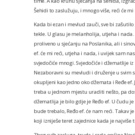
time. A kao krunu sjećanja na šehida, izgra
Šehidi to zaslužuju, i mnogo više, reći će m
Kada bi ezan i mevlud zauči, sve bi zašutilo 
tekle. U glasu je melanholija, utjeha i na
proliveno u sjećanju na Poslanika, ali i sin
ef. će mi reći, utjeha i nada, i uvijek sam n
svjedočiće mnogi. Svjedočiće i džematlije iz 
Nezaboravni su mevludi i druženje u svim se
okupljeni kao jedno oko džemata i Ređe ef.
treba u jednom mjestu uraditi nešto, pa doš
džematlija je bilo gdje je Ređo ef. U čudu je
bude trebalo, Ređo ef. će nam reći. Takav je
koji izniješe teret zajednice kada je najviše 
Zbog svih zasluga, truda i rada općina Novi