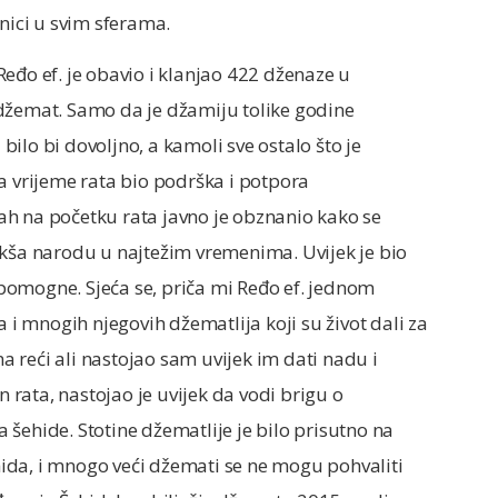
ednici u svim sferama.
eđo ef. je obavio i klanjao 422 dženaze u
džemat. Samo da je džamiju tolike godine
 bilo bi dovoljno, a kamoli sve ostalo što je
a vrijeme rata bio podrška i potpora
h na početku rata javno je obznanio kako se
akša narodu u najtežim vremenima. Uvijek je bio
pomogne. Sjeća se, priča mi Ređo ef. jednom
a i mnogih njegovih džematlija koji su život dali za
ma reći ali nastojao sam uvijek im dati nadu i
n rata, nastojao je uvijek da vodi brigu o
šehide. Stotine džematlije je bilo prisutno na
ida, i mnogo veći džemati se ne mogu pohvaliti