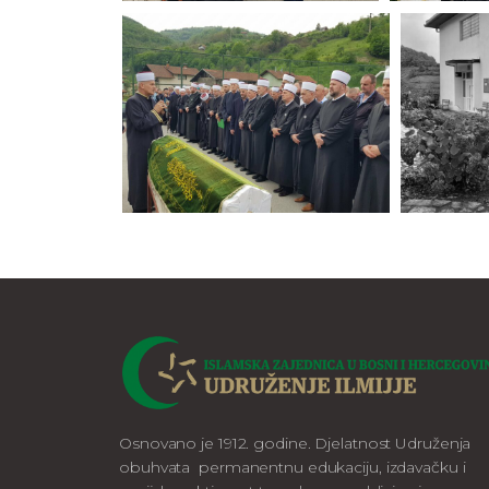
Osnovano je 1912. godine. Djelatnost Udruženja
obuhvata permanentnu edukaciju, izdavačku i