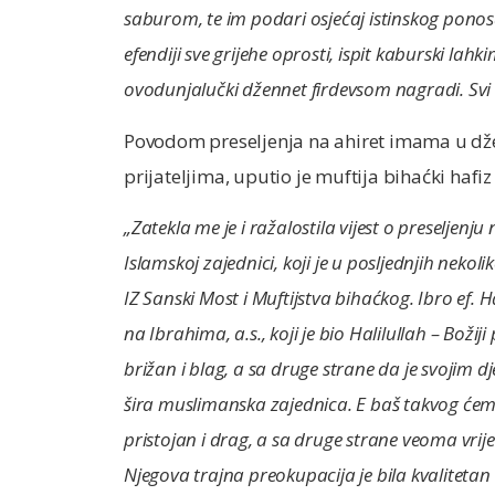
saburom, te im podari osjećaj istinskog ponos
efendiji sve grijehe oprosti, ispit kaburski lah
ovodunjalučki džennet firdevsom nagradi. Svi 
Povodom preseljenja na ahiret imama u dže
prijateljima, uputio je muftija bihaćki haf
„Zatekla me je i ražalostila vijest o preseljen
Islamskoj zajednici, koji je u posljednjih neko
IZ Sanski Most i Muftijstva bihaćkog. Ibro ef.
na Ibrahima, a.s., koji je bio Halilullah – Božiji
brižan i blag, a sa druge strane da je svojim dj
šira muslimanska zajednica. E baš takvog ćemo 
pristojan i drag, a sa druge strane veoma vrij
Njegova trajna preokupacija je bila kvalitet