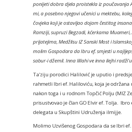
ponijeti dobra djela proistekla iz poučavanja Al
mi, a posebno njegovi učenici u mektebu, koleg
čovjeka koji je ostavljao dojam čestitog insana
Ramziji, supruzi Begzadi, kćerkama Muameri, Ami
prijatejima, Medžlisu IZ Sanski Most i Islamskoj 
molim Gospodara da Ibru ef. smjesti u najljep
sabur-i džemil. Inna lillahi ve inna ilejhi radži'u
Ta'ziju porodici Halilović je uputio i preds
rahmetli Ibri ef. Haliloviću, koja je održana 
nakon toga i u rodnom Topčić Polju (MIZ Ze
prisustvovao je član GO Elvir ef. Tolja. Ibro 
delegata u Skupštini Udruženja ilmijje.
Molimo Uzvišenog Gospodara da se Ibri ef. s