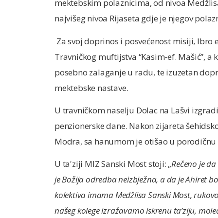
mektebskim polaznicima, od nivoa Medžlisa 
najvišeg nivoa Rijaseta gdje je njegov polaz
Za svoj doprinos i posvećenost misiji, Ibro 
Travničkog muftijstva “Kasim-ef. Mašić”, a
posebno zalaganje u radu, te izuzetan dopr
mektebske nastave.
U travničkom naselju Dolac na Lašvi izgradi
penzionerske dane. Nakon zijareta šehids
Modra, sa hanumom je otišao u porodičnu 
U ta'ziji MIZ Sanski Most stoji: „
Rečeno je da 
je Božija odredba neizbježna, a da je Ahiret bo
kolektiva imama Medžlisa Sanski Most, rukov
našeg kolege izražavamo iskrenu ta’ziju, mol