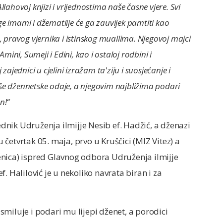
lahovoj knjizi i vrijednostima naše časne vjere. Svi
e imami i džematlije će ga zauvijek pamtiti kao
, pravog vjernika i istinskog muallima. Njegovoj majci
ni, Sumeji i Edini, kao i ostaloj rodbini i
zajednici u cjelini izražam ta'ziju i suosjećanje i
še džennetske odaje, a njegovim najbližima podari
n!“
jednik Udruženja ilmijje Nesib ef. Hadžić, a dženazi
u četvrtak 05. maja, prvo u Kruščici (MIZ Vitez) a
nica) ispred Glavnog odbora Udruženja ilmijje
ef. Halilović je u nekoliko navrata biran i za
miluje i podari mu lijepi dženet, a porodici