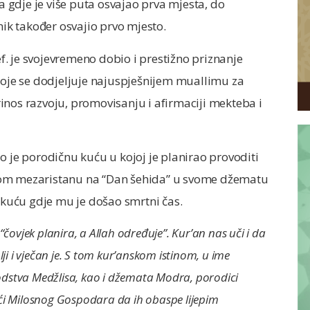
gdje je više puta osvajao prva mjesta, do
nik također osvajio prvo mjesto.
ef. je svojevremeno dobio i prestižno priznanje
 koje se dodjeljuje najuspješnijem muallimu za
inos razvoju, promovisanju i afirmaciji mekteba i
o je porodičnu kuću u kojoj je planirao provoditi
kom mezaristanu na “Dan šehida” u svome džematu
kuću gdje mu je došao smrtni čas.
“čovjek planira, a Allah određuje”. Kur’an nas uči i da
lji i vječan je. S tom kur’anskom istinom, u ime
odstva Medžlisa, kao i džemata Modra, porodici
eći Milosnog Gospodara da ih obaspe lijepim