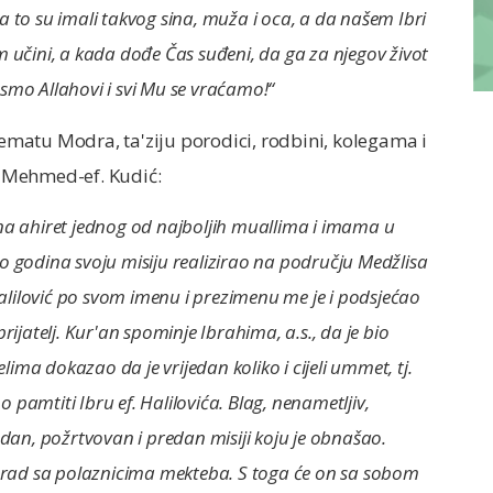
a to su imali takvog sina, muža i oca, a da našem Ibri
kim učini, a kada dođe Čas suđeni, da ga za njegov život
smo Allahovi i svi Mu se vraćamo!“
matu Modra, ta'ziju porodici, rodbini, kolegama i
iz Mehmed-ef. Kudić:
ju na ahiret jednog od najboljih muallima i imama u
liko godina svoju misiju realizirao na području Medžlisa
 Halilović po svom imenu i prezimenu me je i podsjećao
 prijatelj. Kur'an spominje Ibrahima, a.s., da je bio
elima dokazao da je vrijedan koliko i cijeli ummet, tj.
pamtiti Ibru ef. Halilovića. Blag, nenametljiv,
edan, požrtvovan i predan misiji koju je obnašao.
an rad sa polaznicima mekteba. S toga će on sa sobom