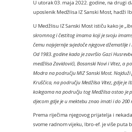
U utorak 03. maja 2022. godine, na drugi da
uposlenik Medžlisa IZ Sanski Most, hadži I
U Medžlisu IZ Sanski Most ističu kako je
„Ib
skromnog i čestitog imama koji je svoju imam
čemu najvjernije svjedoče njegove džematlije i
Od 1983. godine kada je završio Gazi Husrev
medžlisa Zavidovići, Bosanski Novi i Vitez, a 
Modra na području MIZ Sanski Most. Najduži p
Kruščica, na području Medžlisa Vitez, gdje je
kolegama na području tog Medžlisa ostao je 
djecom gdje je u mektebu znao imati i do 200 
Prema riječima njegovog prijatelja i neka
svome radnom vijeku, Ibro-ef. je više puta 