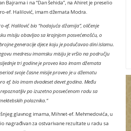
n Bajrama i na “Dan šehida”, na Ahiret je preselio
bro-ef. Halilović, imam džemata Modra.
ro-ef. Halilović bio “hodajuća džamija”, oličenje
sku misiju obavljao sa krajnjom posvećenošću, o
 brojne generacije djece koju je podučavao dini islamu.
begovu medresu imamsku misiju je vršio na području
posljednje tri godine je proveo kao imam džemata
eriod svoje časne misije proveo je u džematu
 Ibro ef. bio imam dvadeset devet godina. Među
prepoznatljiv po izuzetno posvećenom radu sa
mektebskih polaznika.“
dašnjeg glavnog imama, Mihnet-ef. Mehmedovića, u
bio nagrađivan za ostvarivane rezultate u radu sa