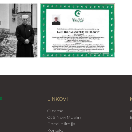
LINKOVI
O nama
A
OJS Novi Muallim
B
Portal e-ilmijja
T
Kontakt