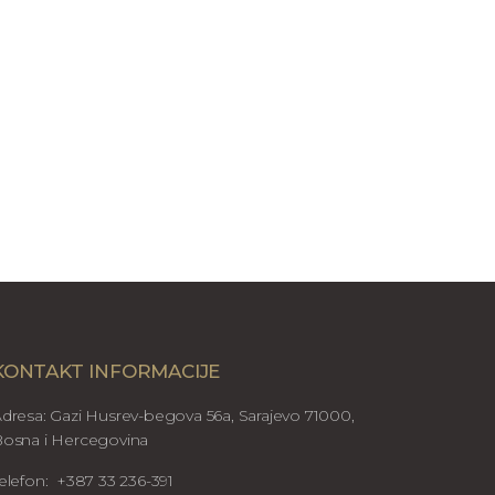
KONTAKT INFORMACIJE
dresa: Gazi Husrev-begova 56a, Sarajevo 71000,
osna i Hercegovina
elefon: +387 33 236-391