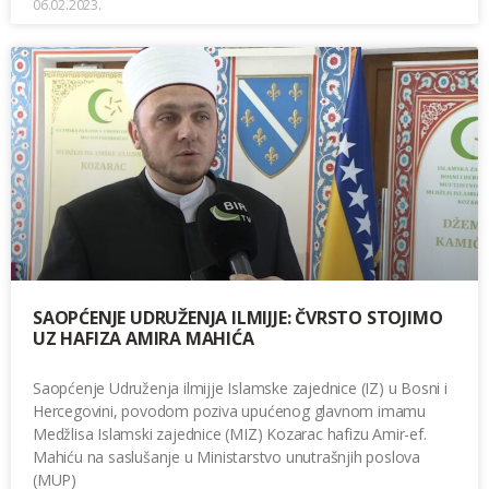
06.02.2023.
SAOPĆENJE UDRUŽENJA ILMIJJE: ČVRSTO STOJIMO
UZ HAFIZA AMIRA MAHIĆA
Saopćenje Udruženja ilmijje Islamske zajednice (IZ) u Bosni i
Hercegovini, povodom poziva upućenog glavnom imamu
Medžlisa Islamski zajednice (MIZ) Kozarac hafizu Amir-ef.
Mahiću na saslušanje u Ministarstvo unutrašnjih poslova
(MUP)