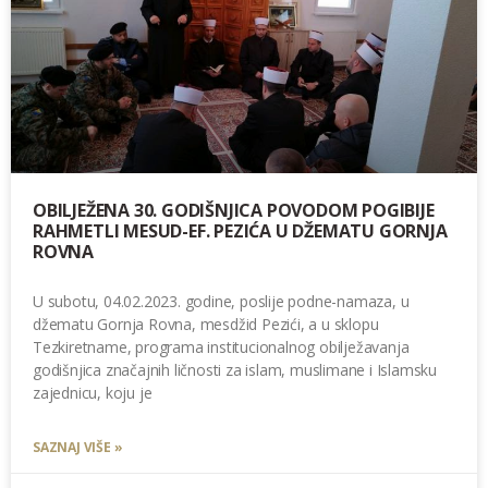
OBILJEŽENA 30. GODIŠNJICA POVODOM POGIBIJE
RAHMETLI MESUD-EF. PEZIĆA U DŽEMATU GORNJA
ROVNA
U subotu, 04.02.2023. godine, poslije podne-namaza, u
džematu Gornja Rovna, mesdžid Pezići, a u sklopu
Tezkiretname, programa institucionalnog obilježavanja
godišnjica značajnih ličnosti za islam, muslimane i Islamsku
zajednicu, koju je
SAZNAJ VIŠE »