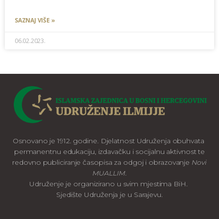
SAZNAJ VIŠE »
06.02.2023.
Osnovano je 1912. godine. Djelatnost Udruženja obuhvata
permanentnu edukaciju, izdavačku i socijalnu aktivnost te
redovno publiciranje časopisa za odgoj i obrazovanje
Novi
MUALLIM
.
Udruženje je organizirano u svim mjestima BiH.
Sjedište Udruženja je u Sarajevu.