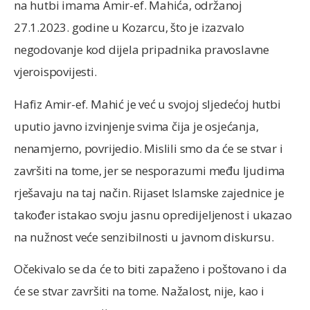
na hutbi imama Amir-ef. Mahića, održanoj
27.1.2023. godine u Kozarcu, što je izazvalo
negodovanje kod dijela pripadnika pravoslavne
vjeroispovijesti.
Hafiz Amir-ef. Mahić je već u svojoj sljedećoj hutbi
uputio javno izvinjenje svima čija je osjećanja,
nenamjerno, povrijedio. Mislili smo da će se stvar i
završiti na tome, jer se nesporazumi među ljudima
rješavaju na taj način. Rijaset Islamske zajednice je
također istakao svoju jasnu opredijeljenost i ukazao
na nužnost veće senzibilnosti u javnom diskursu.
Očekivalo se da će to biti zapaženo i poštovano i da
će se stvar završiti na tome. Nažalost, nije, kao i