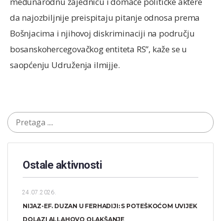
međunarodnu zajednicu i domaće političke aktere
da najozbiljnije preispitaju pitanje odnosa prema
Bošnjacima i njihovoj diskriminaciji na području
bosanskohercegovačkog entiteta RS”, kaže se u
saopćenju Udruženja ilmijje.
Ostale aktivnosti
24.07.2026.
NIJAZ-EF. DUZAN U FERHADIJI: S POTEŠKOĆOM UVIJEK
DOLAZI ALLAHOVO OLAKŠANJE