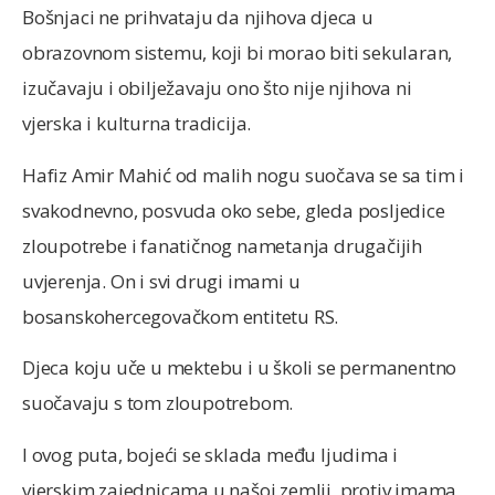
Bošnjaci ne prihvataju da njihova djeca u
obrazovnom sistemu, koji bi morao biti sekularan,
izučavaju i obilježavaju ono što nije njihova ni
vjerska i kulturna tradicija.
Hafiz Amir Mahić od malih nogu suočava se sa tim i
svakodnevno, posvuda oko sebe, gleda posljedice
zloupotrebe i fanatičnog nametanja drugačijih
uvjerenja. On i svi drugi imami u
bosanskohercegovačkom entitetu RS.
Djeca koju uče u mektebu i u školi se permanentno
suočavaju s tom zloupotrebom.
I ovog puta, bojeći se sklada među ljudima i
vjerskim zajednicama u našoj zemlji, protiv imama