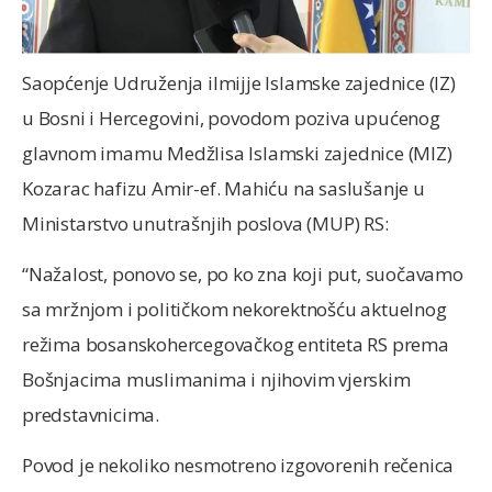
Saopćenje Udruženja ilmijje Islamske zajednice (IZ)
u Bosni i Hercegovini, povodom poziva upućenog
glavnom imamu Medžlisa Islamski zajednice (MIZ)
Kozarac hafizu Amir-ef. Mahiću na saslušanje u
Ministarstvo unutrašnjih poslova (MUP) RS:
“Nažalost, ponovo se, po ko zna koji put, suočavamo
sa mržnjom i političkom nekorektnošću aktuelnog
režima bosanskohercegovačkog entiteta RS prema
Bošnjacima muslimanima i njihovim vjerskim
predstavnicima.
Povod je nekoliko nesmotreno izgovorenih rečenica