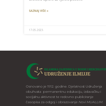
SAZNAJ VIŠE »
17.05.2023.
Osnovano je 1912. godine. Djelatnost Udruženja
obuhvata permanentnu edukaciju, izdavačku i
socijalnu aktivnost te redovno publiciranje
časopisa za odgoj i obrazovanje
Novi MUALLIM
.