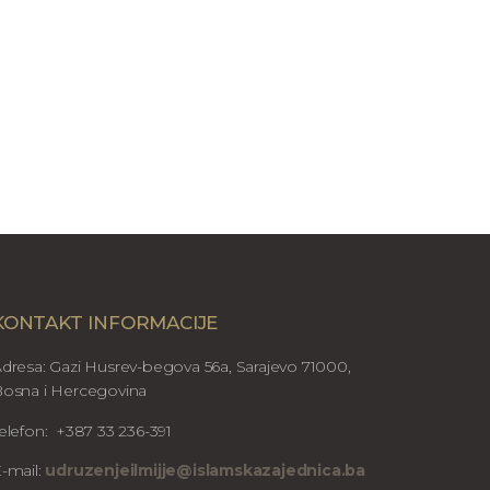
KONTAKT INFORMACIJE
dresa: Gazi Husrev-begova 56a, Sarajevo 71000,
osna i Hercegovina
elefon: +387 33 236-391
-mail:
udruzenjeilmijje@islamskazajednica.ba