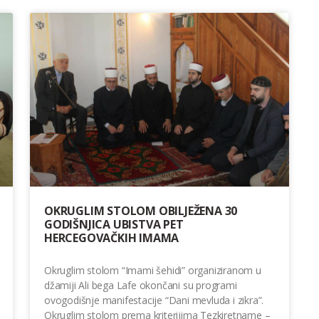
OKRUGLIM STOLOM OBILJEŽENA 30
GODIŠNJICA UBISTVA PET
HERCEGOVAČKIH IMAMA
Okruglim stolom “Imami šehidi” organiziranom u
džamiji Ali bega Lafe okončani su programi
ovogodišnje manifestacije “Dani mevluda i zikra”.
Okruglim stolom prema kriterijima Tezkiretname –