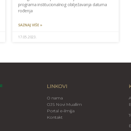
programa institucionalnog obilježavanja datuma
rođenja
SAZNAJ VIŠE »
17.05.2023.
LINKOVI
O nama
A
OJS Novi Muallim
B
Portal e-ilmijja
T
Kontakt
E