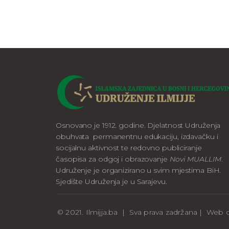
Osnovano je 1912. godine. Djelatnost Udruženja
obuhvata permanentnu edukaciju, izdavačku i
socijalnu aktivnost te redovno publiciranje
časopisa za odgoj i obrazovanje
Novi MUALLIM
.
Udruženje je organizirano u svim mjestima BiH.
Sjedište Udruženja je u Sarajevu.
© 2021. Ilmijja.ba | Sva prava zadržana | We