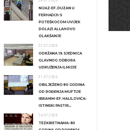
24.07.2026.
NIJAZ-EF. DUZAN U
FERHADIJI: S
POTEŠKOĆOM UVIJEK
DOLAZI ALLAHOVO
OLAKŠANJE
22.07.2026.
ODRŽANA 19. SJEDNICA
GLAVNOG ODBORA
UDRUŽENJA ILMIJJE
21.07.2026.
OBILJEŽENO 80 GODINA
OD ROĐENJA MUFTIJE
IBRAHIM-EF. HALILOVIĆA:
ISTINSKI PASTIR...
16.07.2026.
TEZKIRETNAMA: 80
GODINA OD ROĐENJA