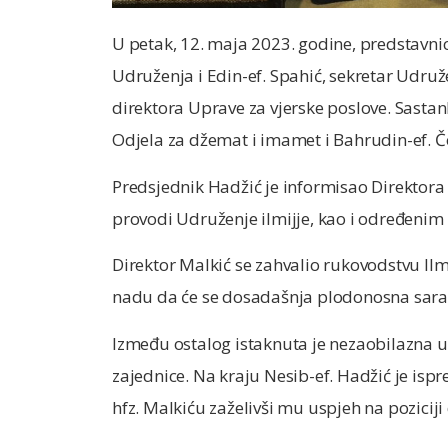
U petak, 12. maja 2023. godine, predstavnic
Udruženja i Edin-ef. Spahić, sekretar Udružen
direktora Uprave za vjerske poslove. Sastank
Odjela za džemat i imamet i Bahrudin-ef. Č
Predsjednik Hadžić je informisao Direktora
provodi Udruženje ilmijje, kao i određenim
Direktor Malkić se zahvalio rukovodstvu Ilmi
nadu da će se dosadašnja plodonosna saradn
Između ostalog istaknuta je nezaobilazna 
zajednice. Na kraju Nesib-ef. Hadžić je ispr
hfz. Malkiću zaželivši mu uspjeh na poziciji