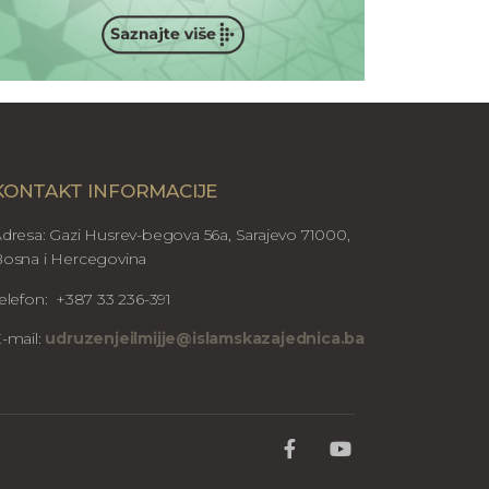
KONTAKT INFORMACIJE
dresa: Gazi Husrev-begova 56a, Sarajevo 71000,
osna i Hercegovina
elefon: +387 33 236-391
-mail:
udruzenjeilmijje@islamskazajednica.ba