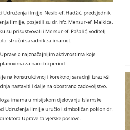
i Udruženja ilmijje, Nesib-ef. Hadžić, predsjednik
ja ilmijje, posjetili su dr. hfz. Mensur-ef. Malkića,
u su prisustvovali i Mensur-ef. Pašalić, voditelj
olo, stručni saradnik za imamet.
 Uprave o najznačajnijim aktivnostima koje
 planovima za naredni period.
je na konstruktivnoj i korektnoj saradnji izrazivši
ja nastaviti i dalje na obostrano zadovoljstvo.
uloga imama u misijskom djelovanju Islamske
ed Udruženja ilmijje uručio i simboličan poklon dr.
 direktora Uprave za vjerske poslove.