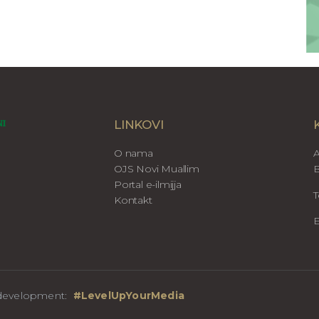
LINKOVI
O nama
A
OJS Novi Muallim
B
Portal e-ilmijja
T
Kontakt
E
b development:
#LevelUpYourMedia