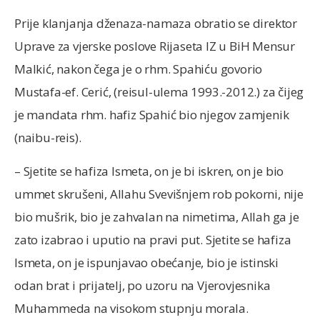
Prije klanjanja dženaza-namaza obratio se direktor
Uprave za vjerske poslove Rijaseta IZ u BiH Mensur
Malkić, nakon čega je o rhm. Spahiću govorio
Mustafa-ef. Cerić, (reisul-ulema 1993.-2012.) za čijeg
je mandata rhm. hafiz Spahić bio njegov zamjenik
(naibu-reis).
– Sjetite se hafiza Ismeta, on je bi iskren, on je bio
ummet skrušeni, Allahu Svevišnjem rob pokorni, nije
bio mušrik, bio je zahvalan na nimetima, Allah ga je
zato izabrao i uputio na pravi put. Sjetite se hafiza
Ismeta, on je ispunjavao obećanje, bio je istinski
odan brat i prijatelj, po uzoru na Vjerovjesnika
Muhammeda na visokom stupnju morala.