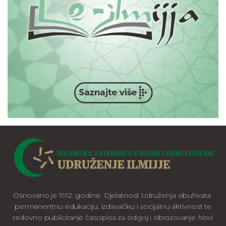
Osnovano je 1912. godine. Djelatnost Udruženja obuhvata
permanentnu edukaciju, izdavačku i socijalnu aktivnost te
redovno publiciranje časopisa za odgoj i obrazovanje
Novi