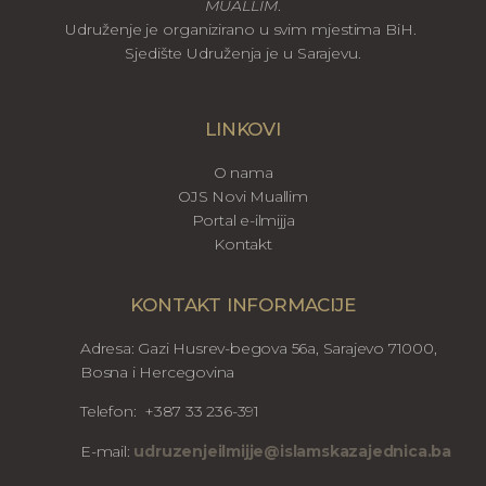
MUALLIM
.
Udruženje je organizirano u svim mjestima BiH.
Sjedište Udruženja je u Sarajevu.
LINKOVI
O nama
OJS Novi Muallim
Portal e-ilmijja
Kontakt
KONTAKT INFORMACIJE
Adresa: Gazi Husrev-begova 56a, Sarajevo 71000,
Bosna i Hercegovina
Telefon: +387 33 236-391
E-mail:
udruzenjeilmijje@islamskazajednica.ba