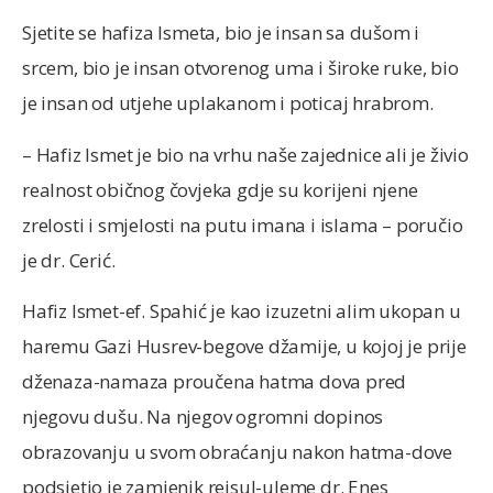
Sjetite se hafiza Ismeta, bio je insan sa dušom i
srcem, bio je insan otvorenog uma i široke ruke, bio
je insan od utjehe uplakanom i poticaj hrabrom.
– Hafiz Ismet je bio na vrhu naše zajednice ali je živio
realnost običnog čovjeka gdje su korijeni njene
zrelosti i smjelosti na putu imana i islama – poručio
je dr. Cerić.
Hafiz Ismet-ef. Spahić je kao izuzetni alim ukopan u
haremu Gazi Husrev-begove džamije, u kojoj je prije
dženaza-namaza proučena hatma dova pred
njegovu dušu. Na njegov ogromni dopinos
obrazovanju u svom obraćanju nakon hatma-dove
podsjetio je zamjenik reisul-uleme dr. Enes