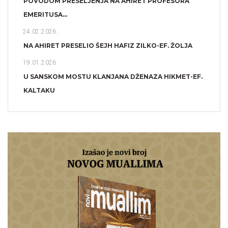
POVODOM PRESELJENJA NA AHIRET PROFESORA
EMERITUSA...
24.02.2026.
NA AHIRET PRESELIO ŠEJH HAFIZ ZILKO-EF. ŽOLJA
19.01.2026.
U SANSKOM MOSTU KLANJANA DŽENAZA HIKMET-EF.
KALTAKU