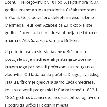
Bosnu i Hercegovinu br. 181 od 8. septembra 1907.
godine imenovan je za muderisa Čačak medrese u
Brčkom, što je potvrđeno dekretom reisul-uleme
Mehmeda Teufik-ef. Azabagića 23. oktobra iste
godine. Pored rada u medresi, obavljao je i dužnost
imama u Atik-Savskoj džamiji u Brčkom.
U periodu osmanske vladavine u Brčkom su
postojale dvije medrese, ali je starija zatvorena
krajem toga perioda ili početkom austrougarske
vladavine. Od tada pa do početka Drugog svjetskog
rata u Brčkom je djelovala samo Čačak medresa,
koju su otvorili prognanici iz Čačka između 1832. i
1862. godine. Učenici ove medrese bili su uglavnom
s područja Brčkog i okolnih mjesta.