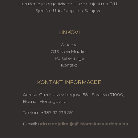
Udruženje je organizirano u svim mjestima BiH.
Sjedište Udruženja je u Sarajevu.
LINKOVI
O nama
OJS Novi Muallim
Portal e-ilmijja
Kontakt
KONTAKT INFORMACIJE
Adresa: Gazi Husrev-begova 56a, Sarajevo 71000,
Bosna i Hercegovina
Telefon: +387 33 236-391
E-mail:
udruzenjeilmijje@islamskazajednica.ba