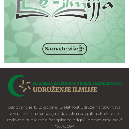
Osnovano je 1912. godine. Djelatnost Udruženja obuhvata
permanentnu edukaciju, izdavačku i socijalnu aktivnost te
redovno publiciranje časopisa za odgoj i obrazovanje
Novi
MUALLIM
.