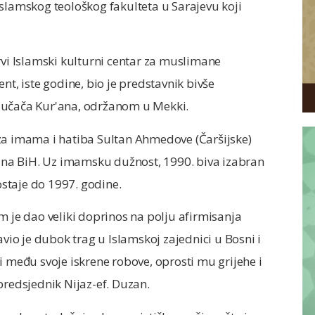
slamskog teološkog fakulteta u Sarajevu koji
rvi Islamski kulturni centar za muslimane
nt, iste godine, bio je predstavnik bivše
 učača Kur'ana, održanom u Mekki.
za imama i hatiba Sultan Ahmedove (Čaršijske)
je na BiH. Uz imamsku dužnost, 1990. biva izabran
 ostaje do 1997. godine.
m je dao veliki doprinos na polju afirmisanja
o je dubok trag u Islamskoj zajednici u Bosni i
i među svoje iskrene robove, oprosti mu grijehe i
predsjednik Nijaz-ef. Duzan.