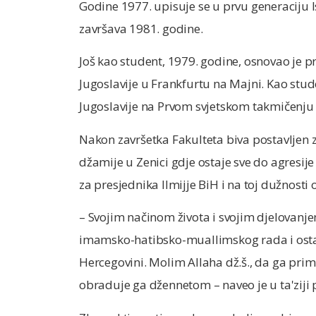
Godine 1977. upisuje se u prvu generaciju I
završava 1981. godine.
Još kao student, 1979. godine, osnovao je p
Jugoslavije u Frankfurtu na Majni. Kao stude
Jugoslavije na Prvom svjetskom takmičenju
Nakon završetka Fakulteta biva postavljen 
džamije u Zenici gdje ostaje sve do agresi
za presjednika Ilmijje BiH i na toj dužnosti
– Svojim načinom života i svojim djelovanje
imamsko-hatibsko-muallimskog rada i ostavi
Hercegovini. Molim Allaha dž.š., da ga prim
obraduje ga džennetom – naveo je u ta'ziji 