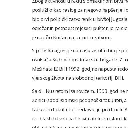
Zbog aktivnosti u radu s omladinom biva n
poslužilo kao razlog za njegovo hapšenje i o
bio prvi politički zatvorenik u bivšoj Jugosla
odležanih petnaest mjeseci pušten je na slo
je naučio Kur'an napamet u zatvoru.
S početka agresije na našu zemlju bio je pr
osnivača Sedme muslimanske brigade. Zbo
Mešihata IZ BiH 1992. godjne napušta redov
vjerskog života na slobodnoj teritoriji BiH.
Sa dr. Nusretom Isanovićem, 1993. godine 
Zenici (sada Islamski pedagoški fakultet), a
Na ovom fakultetu predavao je predmete Ki
iz oblasti tefsira na Univerzitetu za islamske
oblasti tefsira, na najstarijem islamskom u