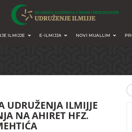
JE ILMIJJE
E-ILMIJJA
NOVI MUALLIM
PR
A UDRUŽENJA ILMIJJE
JA NA AHIRET HFZ.
 MEHTIĆA