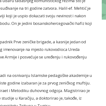
a udaru tadašnjeg komunističkog režima što je
suđivanje na tri godine zatvora. Halil-ef. Mehtić je
viji koji je uspio dokazati svoju nevinost i nakon
bodu. On je jedini bosanskohercegovački hafiz koji
ipadnik Prve zeničke brigade, a kasnije jedan od
g imenovanje na mjesto rukovodioca Ureda
e Armije i posvećuje se uređenju i rukovođenju
radi na osnivanju Islamske pedagoške akademije u
 iste godine izabaran je za prvog zeničkog muftiju.
raet i Metodiku duhovnog odgoja. Magistrirao je
 studije u Karačiju, a doktorirao je, takođe, iz
niverzitetu Zejtuna u Tunisu.