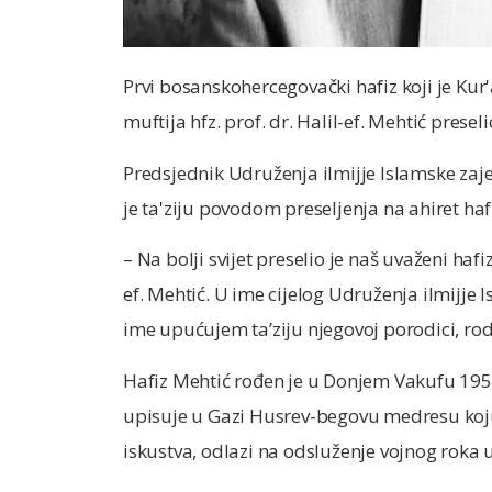
Prvi bosanskohercegovački hafiz koji je Kur
muftija hfz. prof. dr. Halil-ef. Mehtić preseli
Predsjednik Udruženja ilmijje Islamske zaje
je ta'ziju povodom preseljenja na ahiret haf
– Na bolji svijet preselio je naš uvaženi hafiz
ef. Mehtić. U ime cijelog Udruženja ilmijje 
ime upućujem taʼziju njegovoj porodici, rod
Hafiz Mehtić rođen je u Donjem Vakufu 1953.
upisuje u Gazi Husrev-begovu medresu koju
iskustva, odlazi na odsluženje vojnog roka 