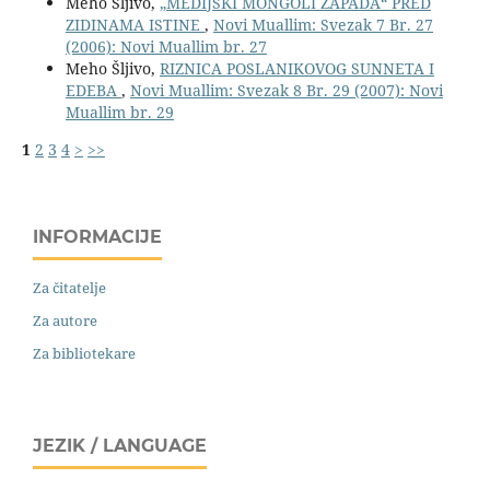
Meho Šljivo,
„MEDIJSKI MONGOLI ZAPADA“ PRED
ZIDINAMA ISTINE
,
Novi Muallim: Svezak 7 Br. 27
(2006): Novi Muallim br. 27
Meho Šljivo,
RIZNICA POSLANIKOVOG SUNNETA I
EDEBA
,
Novi Muallim: Svezak 8 Br. 29 (2007): Novi
Muallim br. 29
1
2
3
4
>
>>
INFORMACIJE
Za čitatelje
Za autore
Za bibliotekare
JEZIK / LANGUAGE