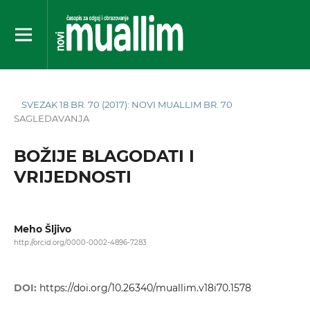
SVEZAK 18 BR. 70 (2017): NOVI MUALLIM BR. 70
SAGLEDAVANJA
BOŽIJE BLAGODATI I
VRIJEDNOSTI
Meho Šljivo
http://orcid.org/0000-0002-4896-7283
DOI:
https://doi.org/10.26340/muallim.v18i70.1578