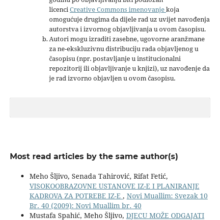
licenci
Creative Commons imenovanje
koja
omogućuje drugima da dijele rad uz uvijet navođenja
autorstva i izvornog objavljivanja u ovom časopisu.
Autori mogu izraditi zasebne, ugovorne aranžmane
za ne-ekskluzivnu distribuciju rada objavljenog u
časopisu (npr. postavljanje u institucionalni
repozitorij ili objavljivanje u knjizi), uz navođenje da
je rad izvorno objavljen u ovom časopisu.
Most read articles by the same author(s)
Meho Šljivo, Senada Tahirović, Rifat Fetić,
VISOKOOBRAZOVNE USTANOVE IZ-E I PLANIRANJE
KADROVA ZA POTREBE IZ-E
,
Novi Muallim: Svezak 10
Br. 40 (2009): Novi Muallim br. 40
Mustafa Spahić, Meho Šljivo,
DJECU MOŽE ODGAJATI