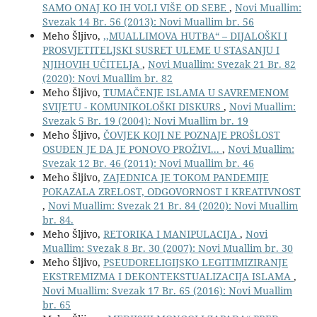
SAMO ONAJ KO IH VOLI VIŠE OD SEBE
,
Novi Muallim:
Svezak 14 Br. 56 (2013): Novi Muallim br. 56
Meho Šljivo,
,,MUALLIMOVA HUTBA“ – DIJALOŠKI I
PROSVJETITELJSKI SUSRET ULEME U STASANJU I
NJIHOVIH UČITELJA
,
Novi Muallim: Svezak 21 Br. 82
(2020): Novi Muallim br. 82
Meho Šljivo,
TUMAČENJE ISLAMA U SAVREMENOM
SVIJETU - KOMUNIKOLOŠKI DISKURS
,
Novi Muallim:
Svezak 5 Br. 19 (2004): Novi Muallim br. 19
Meho Šljivo,
ČOVJEK KOJI NE POZNAJE PROŠLOST
OSUĐEN JE DA JE PONOVO PROŽIVI...
,
Novi Muallim:
Svezak 12 Br. 46 (2011): Novi Muallim br. 46
Meho Šljivo,
ZAJEDNICA JE TOKOM PANDEMIJE
POKAZALA ZRELOST, ODGOVORNOST I KREATIVNOST
,
Novi Muallim: Svezak 21 Br. 84 (2020): Novi Muallim
br. 84.
Meho Šljivo,
RETORIKA I MANIPULACIJA
,
Novi
Muallim: Svezak 8 Br. 30 (2007): Novi Muallim br. 30
Meho Šljivo,
PSEUDORELIGIJSKO LEGITIMIZIRANJE
EKSTREMIZMA I DEKONTEKSTUALIZACIJA ISLAMA
,
Novi Muallim: Svezak 17 Br. 65 (2016): Novi Muallim
br. 65