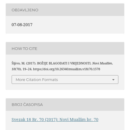
OBJAVLJENO
07-08-2017
HOW TO CITE
Šljivo, M. (2017). BOŽIJE BLAGODATI I VRIJEDNOSTI.
Novi Muallim
,
18
(70), 19–24. https://doi.org/10.26340/muallim.v18i70.1578
More Citation Formats
BROJ ČASOPISA
Svezak 18 Br. 70 (2017): Novi Muallim br. 70