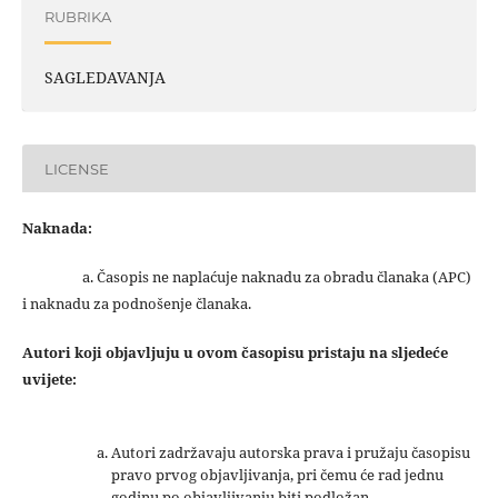
RUBRIKA
SAGLEDAVANJA
LICENSE
Naknada:
a. Časopis ne naplaćuje naknadu za obradu članaka (APC)
i naknadu za podnošenje članaka.
Autori koji objavljuju u ovom časopisu pristaju na sljedeće
uvijete:
Autori zadržavaju autorska prava i pružaju časopisu
pravo prvog objavljivanja, pri čemu će rad jednu
godinu po objavljivanju biti podložan