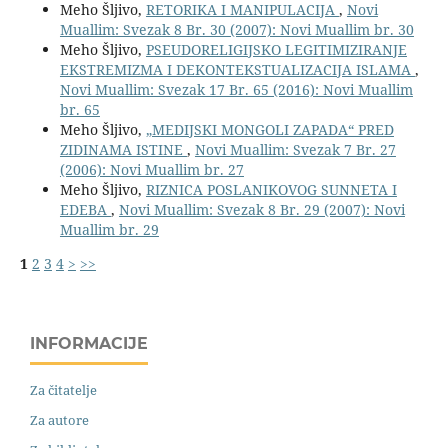
Meho Šljivo,
RETORIKA I MANIPULACIJA
,
Novi
Muallim: Svezak 8 Br. 30 (2007): Novi Muallim br. 30
Meho Šljivo,
PSEUDORELIGIJSKO LEGITIMIZIRANJE
EKSTREMIZMA I DEKONTEKSTUALIZACIJA ISLAMA
,
Novi Muallim: Svezak 17 Br. 65 (2016): Novi Muallim
br. 65
Meho Šljivo,
„MEDIJSKI MONGOLI ZAPADA“ PRED
ZIDINAMA ISTINE
,
Novi Muallim: Svezak 7 Br. 27
(2006): Novi Muallim br. 27
Meho Šljivo,
RIZNICA POSLANIKOVOG SUNNETA I
EDEBA
,
Novi Muallim: Svezak 8 Br. 29 (2007): Novi
Muallim br. 29
1
2
3
4
>
>>
INFORMACIJE
Za čitatelje
Za autore