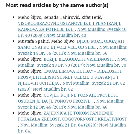
Most read articles by the same author(s)
Meho Šljivo, Senada Tahirović, Rifat Fetić,
VISOKOOBRAZOVNE USTANOVE IZ-E I PLANIRANJE
KADROVA ZA POTREBE IZ-E
,
Novi Muallim: Svezak 10
Br. 40 (2009): Novi Muallim br. 40
Mustafa Spahić, Meho Šljivo,
DJECU MOŽE ODGAJATI
SAMO ONAJ KO IH VOLI VIŠE OD SEBE
,
Novi Muallim:
Svezak 14 Br. 56 (2013): Novi Muallim br. 56
Meho Šljivo,
BOŽIJE BLAGODATI I VRIJEDNOSTI
,
Novi
Muallim: Svezak 18 Br. 70 (2017): Novi Muallim br. 70
Meho Šljivo,
,,MUALLIMOVA HUTBA“ – DIJALOŠKI I
PROSVJETITELJSKI SUSRET ULEME U STASANJU I
NJIHOVIH UČITELJA
,
Novi Muallim: Svezak 21 Br. 82
(2020): Novi Muallim br. 82
Meho Šljivo,
ČOVJEK KOJI NE POZNAJE PROŠLOST
OSUĐEN JE DA JE PONOVO PROŽIVI...
,
Novi Muallim:
Svezak 12 Br. 46 (2011): Novi Muallim br. 46
Meho Šljivo,
ZAJEDNICA JE TOKOM PANDEMIJE
POKAZALA ZRELOST, ODGOVORNOST I KREATIVNOST
,
Novi Muallim: Svezak 21 Br. 84 (2020): Novi Muallim
br. 84.