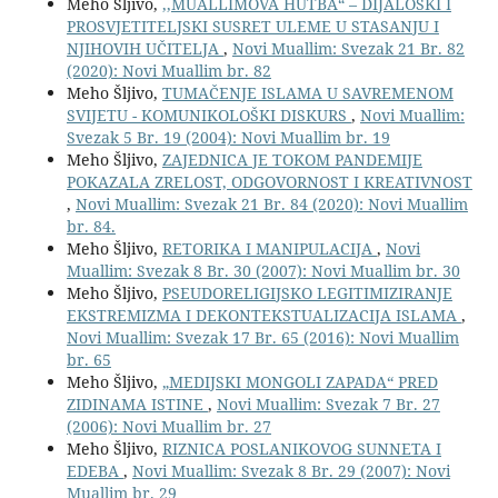
Meho Šljivo,
,,MUALLIMOVA HUTBA“ – DIJALOŠKI I
PROSVJETITELJSKI SUSRET ULEME U STASANJU I
NJIHOVIH UČITELJA
,
Novi Muallim: Svezak 21 Br. 82
(2020): Novi Muallim br. 82
Meho Šljivo,
TUMAČENJE ISLAMA U SAVREMENOM
SVIJETU - KOMUNIKOLOŠKI DISKURS
,
Novi Muallim:
Svezak 5 Br. 19 (2004): Novi Muallim br. 19
Meho Šljivo,
ZAJEDNICA JE TOKOM PANDEMIJE
POKAZALA ZRELOST, ODGOVORNOST I KREATIVNOST
,
Novi Muallim: Svezak 21 Br. 84 (2020): Novi Muallim
br. 84.
Meho Šljivo,
RETORIKA I MANIPULACIJA
,
Novi
Muallim: Svezak 8 Br. 30 (2007): Novi Muallim br. 30
Meho Šljivo,
PSEUDORELIGIJSKO LEGITIMIZIRANJE
EKSTREMIZMA I DEKONTEKSTUALIZACIJA ISLAMA
,
Novi Muallim: Svezak 17 Br. 65 (2016): Novi Muallim
br. 65
Meho Šljivo,
„MEDIJSKI MONGOLI ZAPADA“ PRED
ZIDINAMA ISTINE
,
Novi Muallim: Svezak 7 Br. 27
(2006): Novi Muallim br. 27
Meho Šljivo,
RIZNICA POSLANIKOVOG SUNNETA I
EDEBA
,
Novi Muallim: Svezak 8 Br. 29 (2007): Novi
Muallim br. 29