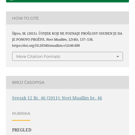
HOW TO CITE
Šljivo, M. (2011). ČOVJEK KOJI NE POZNAJE PROŠLOST OSUĐEN JE DA
JE PONOVO PROŽIVI.
Novi Muallim
,
12
(46), 137–138.
https://doi.org/10.26340/muallim.v12i46.688
More Citation Formats
BROJ ČASOPISA
Svezak 12 Br. 46 (2011): Novi Muallim br. 46
RUBRIKA
PREGLED